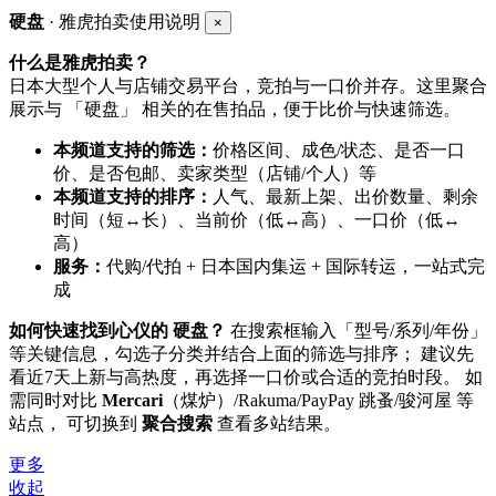
硬盘
· 雅虎拍卖使用说明
×
什么是雅虎拍卖？
日本大型个人与店铺交易平台，竞拍与一口价并存。这里聚合
展示与 「硬盘」 相关的在售拍品，便于比价与快速筛选。
本频道支持的筛选：
价格区间、成色/状态、是否一口
价、是否包邮、卖家类型（店铺/个人）等
本频道支持的排序：
人气、最新上架、出价数量、剩余
时间（短↔长）、当前价（低↔高）、一口价（低↔
高）
服务：
代购/代拍 + 日本国内集运 + 国际转运，一站式完
成
如何快速找到心仪的 硬盘？
在搜索框输入「型号/系列/年份」
等关键信息，勾选子分类并结合上面的筛选与排序； 建议先
看近7天上新与高热度，再选择一口价或合适的竞拍时段。 如
需同时对比
Mercari
（煤炉）/Rakuma/PayPay 跳蚤/骏河屋 等
站点， 可切换到
聚合搜索
查看多站结果。
更多
收起