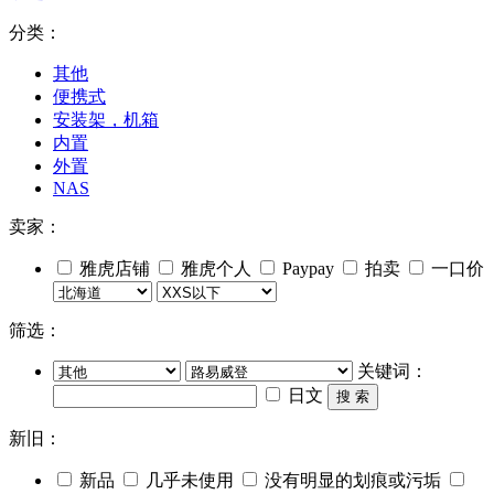
分类：
其他
便携式
安装架，机箱
内置
外置
NAS
卖家：
雅虎店铺
雅虎个人
Paypay
拍卖
一口价
筛选：
关键词：
日文
搜 索
新旧：
新品
几乎未使用
没有明显的划痕或污垢