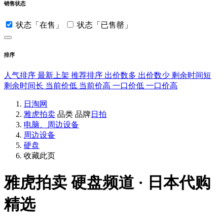
销售状态
状态「在售」
状态「已售罄」
排序
人气排序
最新上架
推荐排序
出价数多
出价数少
剩余时间短
剩余时间长
当前价低
当前价高
一口价低
一口价高
日淘网
雅虎拍卖
品类
品牌
日拍
电脑、周边设备
周边设备
硬盘
收藏此页
雅虎拍卖
硬盘频道 · 日本代购
精选