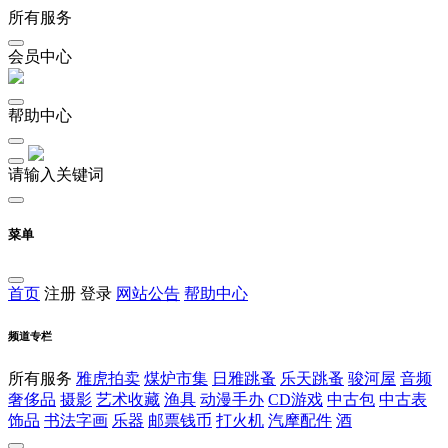
所有服务
会员中心
帮助中心
请输入关键词
菜单
首页
注册
登录
网站公告
帮助中心
频道专栏
所有服务
雅虎拍卖
煤炉市集
日雅跳蚤
乐天跳蚤
骏河屋
音频
奢侈品
摄影
艺术收藏
渔具
动漫手办
CD游戏
中古包
中古表
饰品
书法字画
乐器
邮票钱币
打火机
汽摩配件
酒