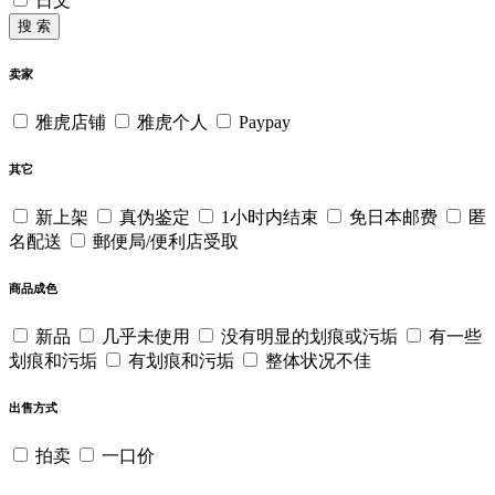
日文
搜 索
卖家
雅虎店铺
雅虎个人
Paypay
其它
新上架
真伪鉴定
1小时内结束
免日本邮费
匿
名配送
郵便局/便利店受取
商品成色
新品
几乎未使用
没有明显的划痕或污垢
有一些
划痕和污垢
有划痕和污垢
整体状况不佳
出售方式
拍卖
一口价