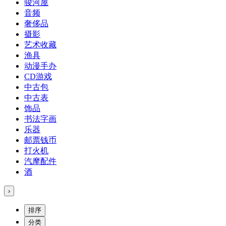
骏河屋
音频
奢侈品
摄影
艺术收藏
渔具
动漫手办
CD游戏
中古包
中古表
饰品
书法字画
乐器
邮票钱币
打火机
汽摩配件
酒
›
排序
分类