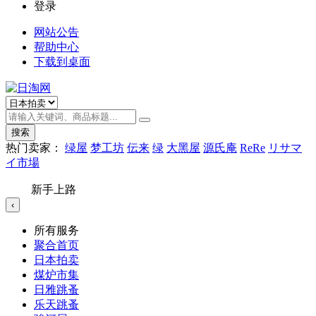
登录
网站公告
帮助中心
下载到桌面
搜索
热门卖家：
绿屋
梦工坊
伝来
绿
大黑屋
源氏庵
ReRe
リサマ
イ市場
新手上路
‹
所有服务
聚合首页
日本拍卖
煤炉市集
日雅跳蚤
乐天跳蚤