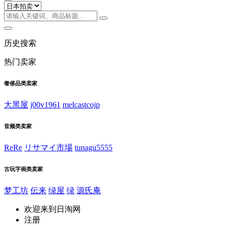
历史搜索
热门卖家
奢侈品类卖家
大黑屋
j00v1961
melcastcojp
音频类卖家
ReRe
リサマイ市場
tunagu5555
古玩字画类卖家
梦工坊
伝来
绿屋
绿
源氏庵
欢迎来到日淘网
注册