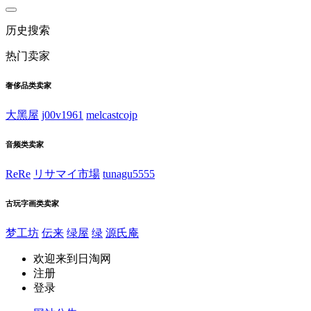
历史搜索
热门卖家
奢侈品类卖家
大黑屋
j00v1961
melcastcojp
音频类卖家
ReRe
リサマイ市場
tunagu5555
古玩字画类卖家
梦工坊
伝来
绿屋
绿
源氏庵
欢迎来到日淘网
注册
登录