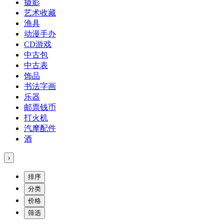
摄影
艺术收藏
渔具
动漫手办
CD游戏
中古包
中古表
饰品
书法字画
乐器
邮票钱币
打火机
汽摩配件
酒
›
排序
分类
价格
筛选