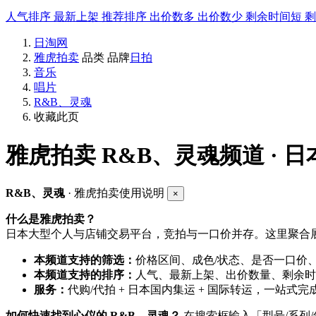
人气排序
最新上架
推荐排序
出价数多
出价数少
剩余时间短
日淘网
雅虎拍卖
品类
品牌
日拍
音乐
唱片
R&B、灵魂
收藏此页
雅虎拍卖
R&B、灵魂频道 · 
R&B、灵魂
· 雅虎拍卖使用说明
×
什么是雅虎拍卖？
日本大型个人与店铺交易平台，竞拍与一口价并存。这里聚合展
本频道支持的筛选：
价格区间、成色/状态、是否一口价
本频道支持的排序：
人气、最新上架、出价数量、剩余时
服务：
代购/代拍 + 日本国内集运 + 国际转运，一站式完
如何快速找到心仪的 R&B、灵魂？
在搜索框输入「型号/系列