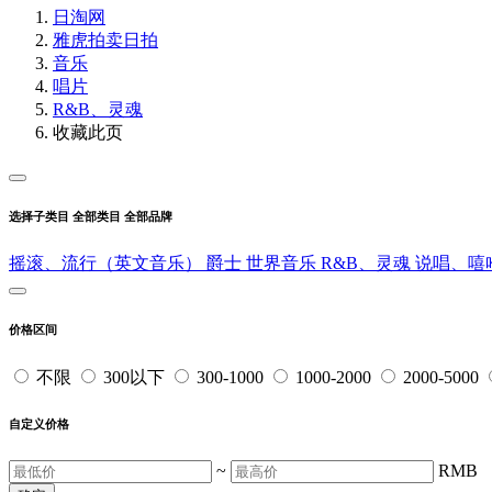
日淘网
雅虎拍卖
日拍
音乐
唱片
R&B、灵魂
收藏此页
选择子类目
全部类目
全部品牌
摇滚、流行（英文音乐）
爵士
世界音乐
R&B、灵魂
说唱、嘻
价格区间
不限
300以下
300-1000
1000-2000
2000-5000
自定义价格
~
RMB