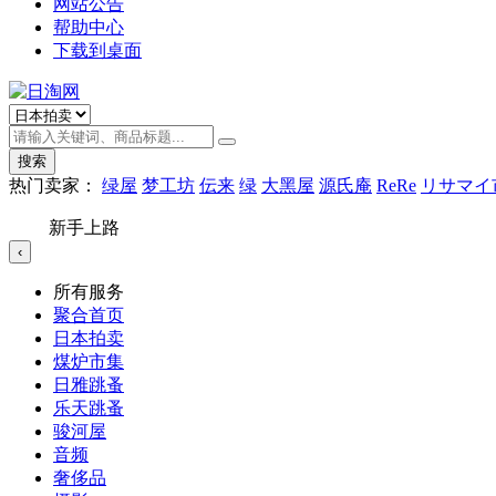
网站公告
帮助中心
下载到桌面
搜索
热门卖家：
绿屋
梦工坊
伝来
绿
大黑屋
源氏庵
ReRe
リサマイ
新手上路
‹
所有服务
聚合首页
日本拍卖
煤炉市集
日雅跳蚤
乐天跳蚤
骏河屋
音频
奢侈品