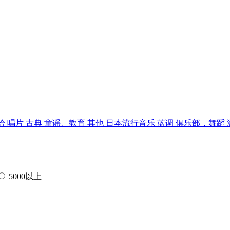
哈
唱片
古典
童谣、教育
其他
日本流行音乐
蓝调
俱乐部，舞蹈
5000以上