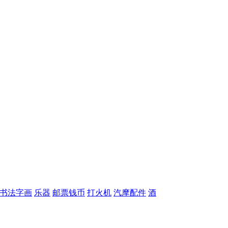
书法字画
乐器
邮票钱币
打火机
汽摩配件
酒