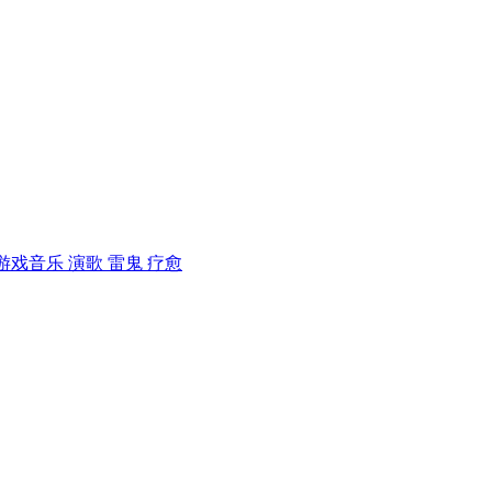
游戏音乐
演歌
雷鬼
疗愈