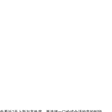
。
议先看近7天上新与高热度，再选择一口价或合适的竞拍时段。