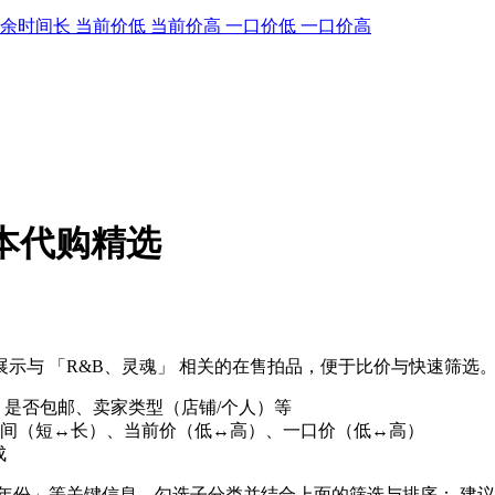
剩余时间长
当前价低
当前价高
一口价低
一口价高
日本代购精选
示与 「R&B、灵魂」 相关的在售拍品，便于比价与快速筛选
、是否包邮、卖家类型（店铺/个人）等
间（短↔长）、当前价（低↔高）、一口价（低↔高）
成
/年份」等关键信息，勾选子分类并结合上面的筛选与排序； 建