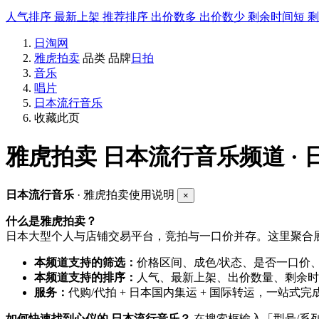
人气排序
最新上架
推荐排序
出价数多
出价数少
剩余时间短
日淘网
雅虎拍卖
品类
品牌
日拍
音乐
唱片
日本流行音乐
收藏此页
雅虎拍卖
日本流行音乐频道 ·
日本流行音乐
· 雅虎拍卖使用说明
×
什么是雅虎拍卖？
日本大型个人与店铺交易平台，竞拍与一口价并存。这里聚合展
本频道支持的筛选：
价格区间、成色/状态、是否一口价
本频道支持的排序：
人气、最新上架、出价数量、剩余时
服务：
代购/代拍 + 日本国内集运 + 国际转运，一站式完
如何快速找到心仪的 日本流行音乐？
在搜索框输入「型号/系