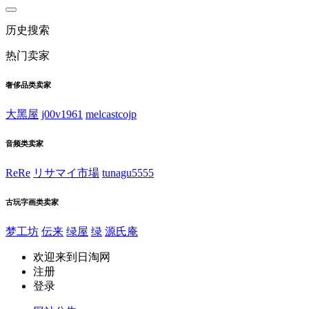
历史搜索
热门卖家
奢侈品类卖家
大黑屋
j00v1961
melcastcojp
音频类卖家
ReRe
リサマイ市場
tunagu5555
古玩字画类卖家
梦工坊
伝来
绿屋
绿
源氏庵
欢迎来到日淘网
注册
登录