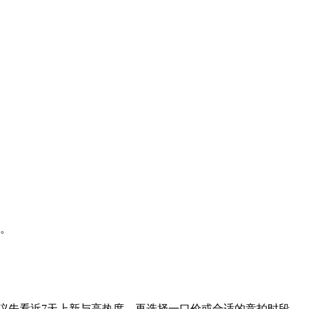
选。
建议先看近7天上新与高热度，再选择一口价或合适的竞拍时段。