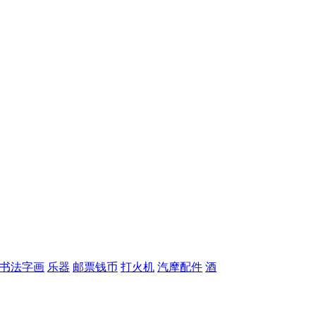
书法字画
乐器
邮票钱币
打火机
汽摩配件
酒