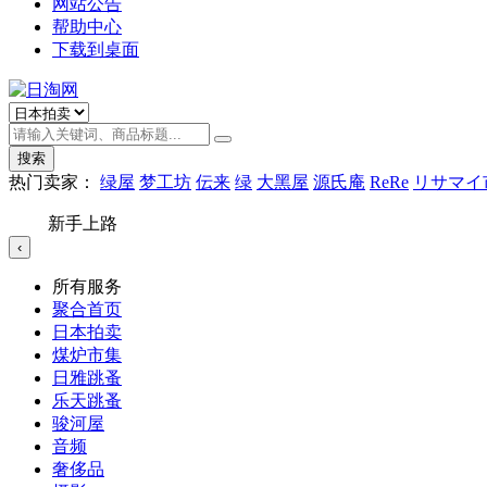
网站公告
帮助中心
下载到桌面
搜索
热门卖家：
绿屋
梦工坊
伝来
绿
大黑屋
源氏庵
ReRe
リサマイ
新手上路
‹
所有服务
聚合首页
日本拍卖
煤炉市集
日雅跳蚤
乐天跳蚤
骏河屋
音频
奢侈品