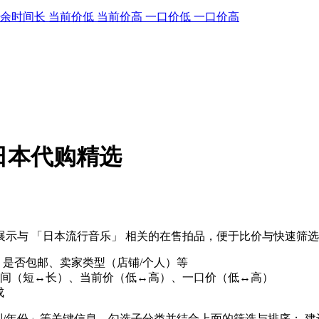
剩余时间长
当前价低
当前价高
一口价低
一口价高
 日本代购精选
示与 「日本流行音乐」 相关的在售拍品，便于比价与快速筛
、是否包邮、卖家类型（店铺/个人）等
间（短↔长）、当前价（低↔高）、一口价（低↔高）
成
列/年份」等关键信息，勾选子分类并结合上面的筛选与排序； 