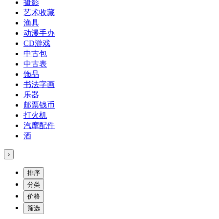
摄影
艺术收藏
渔具
动漫手办
CD游戏
中古包
中古表
饰品
书法字画
乐器
邮票钱币
打火机
汽摩配件
酒
›
排序
分类
价格
筛选