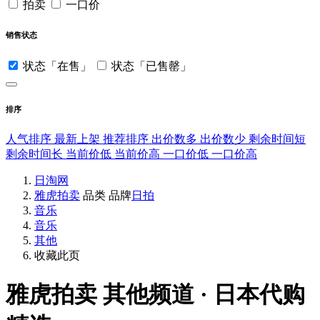
拍卖
一口价
销售状态
状态「在售」
状态「已售罄」
排序
人气排序
最新上架
推荐排序
出价数多
出价数少
剩余时间短
剩余时间长
当前价低
当前价高
一口价低
一口价高
日淘网
雅虎拍卖
品类
品牌
日拍
音乐
音乐
其他
收藏此页
雅虎拍卖
其他频道 · 日本代购