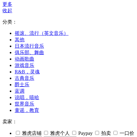
更多
收起
分类：
摇滚、流行（英文音乐）
其他
日本流行音乐
俱乐部、舞曲
动画歌曲
游戏音乐
R&B，灵魂
古典音乐
爵士乐
蓝调
说唱，嘻哈
世界音乐
童谣，教育
卖家：
雅虎店铺
雅虎个人
Paypay
拍卖
一口价