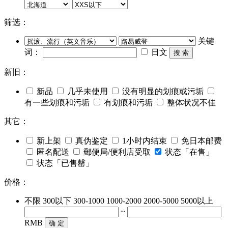
筛选：
关键
词：
日文
搜 索
新旧：
新品
几乎未使用
没有明显的划痕或污垢
有一些划痕和污垢
有划痕和污垢
整体状况不佳
其它：
新上架
真伪鉴定
1小时内结束
免日本邮费
匿名配送
郵便局/便利店受取
状态「在售」
状态「已售罄」
价格：
不限
300以下
300-1000
1000-2000
2000-5000
5000以上
~
RMB
确 定