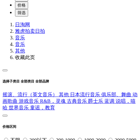
价格
筛选
日淘网
雅虎拍卖
日拍
音乐
音乐
其他
收藏此页
选择子类目
全部类目
全部品牌
摇滚、流行（英文音乐）
其他
日本流行音乐
俱乐部、舞曲
动
画歌曲
游戏音乐
R&B，灵魂
古典音乐
爵士乐
蓝调
说唱，嘻
哈
世界音乐
童谣，教育
价格区间