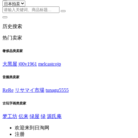
历史搜索
热门卖家
奢侈品类卖家
大黑屋
j00v1961
melcastcojp
音频类卖家
ReRe
リサマイ市場
tunagu5555
古玩字画类卖家
梦工坊
伝来
绿屋
绿
源氏庵
欢迎来到日淘网
注册