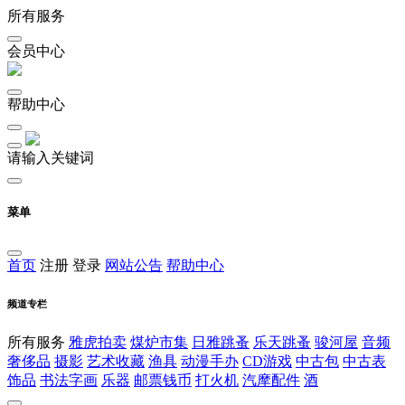
所有服务
会员中心
帮助中心
请输入关键词
菜单
首页
注册
登录
网站公告
帮助中心
频道专栏
所有服务
雅虎拍卖
煤炉市集
日雅跳蚤
乐天跳蚤
骏河屋
音频
奢侈品
摄影
艺术收藏
渔具
动漫手办
CD游戏
中古包
中古表
饰品
书法字画
乐器
邮票钱币
打火机
汽摩配件
酒