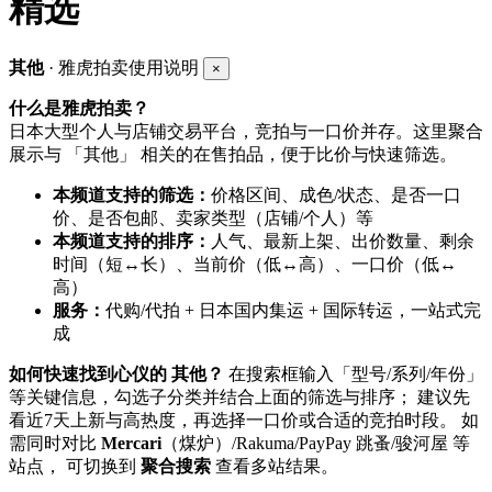
精选
其他
· 雅虎拍卖使用说明
×
什么是雅虎拍卖？
日本大型个人与店铺交易平台，竞拍与一口价并存。这里聚合
展示与 「其他」 相关的在售拍品，便于比价与快速筛选。
本频道支持的筛选：
价格区间、成色/状态、是否一口
价、是否包邮、卖家类型（店铺/个人）等
本频道支持的排序：
人气、最新上架、出价数量、剩余
时间（短↔长）、当前价（低↔高）、一口价（低↔
高）
服务：
代购/代拍 + 日本国内集运 + 国际转运，一站式完
成
如何快速找到心仪的 其他？
在搜索框输入「型号/系列/年份」
等关键信息，勾选子分类并结合上面的筛选与排序； 建议先
看近7天上新与高热度，再选择一口价或合适的竞拍时段。 如
需同时对比
Mercari
（煤炉）/Rakuma/PayPay 跳蚤/骏河屋 等
站点， 可切换到
聚合搜索
查看多站结果。