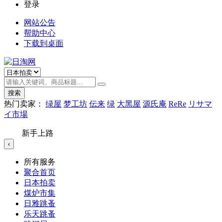
登录
网站公告
帮助中心
下载到桌面
搜索
热门卖家：
绿屋
梦工坊
伝来
绿
大黑屋
源氏庵
ReRe
リサマ
イ市場
新手上路
‹
所有服务
聚合首页
日本拍卖
煤炉市集
日雅跳蚤
乐天跳蚤