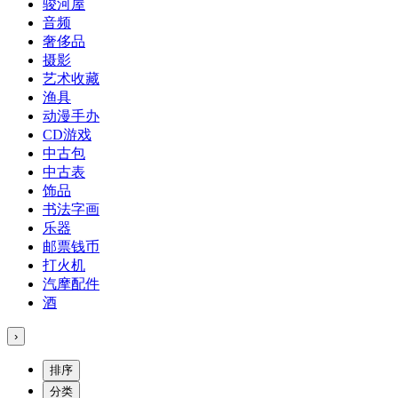
骏河屋
音频
奢侈品
摄影
艺术收藏
渔具
动漫手办
CD游戏
中古包
中古表
饰品
书法字画
乐器
邮票钱币
打火机
汽摩配件
酒
›
排序
分类