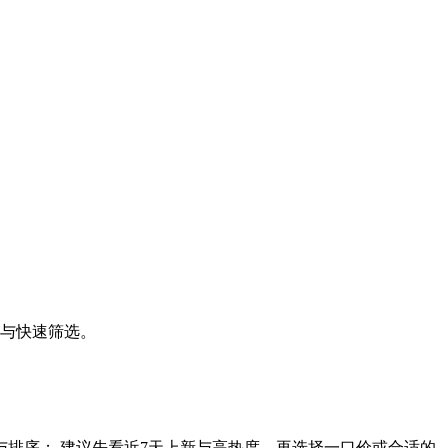
价与快速筛选。
与排序； 建议先看近7天上新与高热度，再选择一口价或合适的