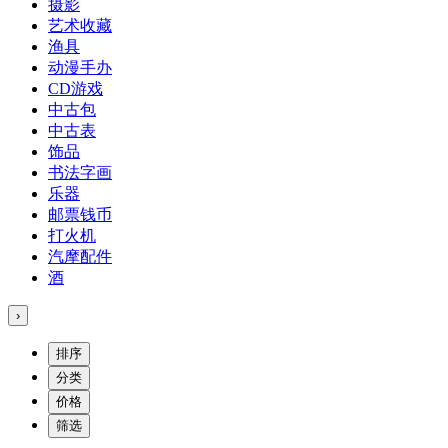
摄影
艺术收藏
渔具
动漫手办
CD游戏
中古包
中古表
饰品
书法字画
乐器
邮票钱币
打火机
汽摩配件
酒
›
排序
分类
价格
筛选