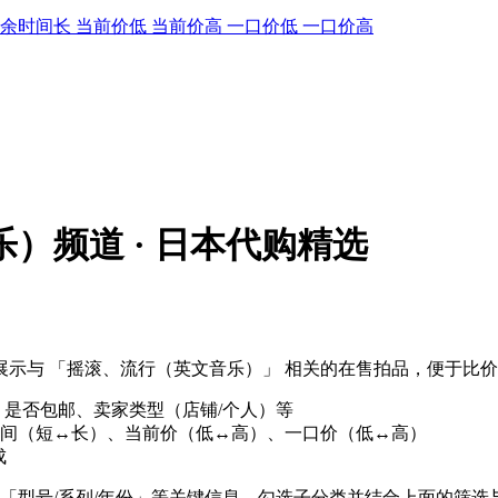
剩余时间长
当前价低
当前价高
一口价低
一口价高
）频道 · 日本代购精选
示与 「摇滚、流行（英文音乐）」 相关的在售拍品，便于比
、是否包邮、卖家类型（店铺/个人）等
间（短↔长）、当前价（低↔高）、一口价（低↔高）
成
「型号/系列/年份」等关键信息，勾选子分类并结合上面的筛选