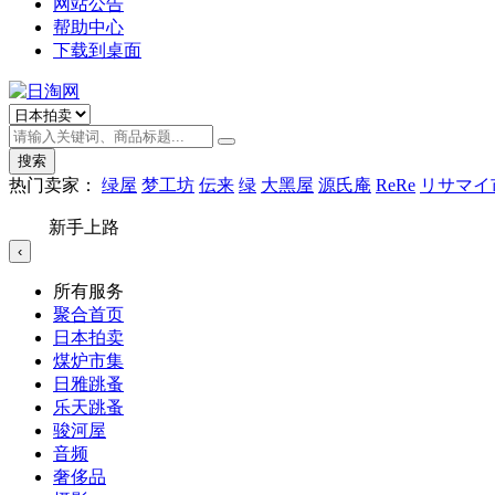
网站公告
帮助中心
下载到桌面
搜索
热门卖家：
绿屋
梦工坊
伝来
绿
大黑屋
源氏庵
ReRe
リサマイ
新手上路
‹
所有服务
聚合首页
日本拍卖
煤炉市集
日雅跳蚤
乐天跳蚤
骏河屋
音频
奢侈品