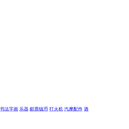
书法字画
乐器
邮票钱币
打火机
汽摩配件
酒