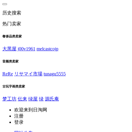
历史搜索
热门卖家
奢侈品类卖家
大黑屋
j00v1961
melcastcojp
音频类卖家
ReRe
リサマイ市場
tunagu5555
古玩字画类卖家
梦工坊
伝来
绿屋
绿
源氏庵
欢迎来到日淘网
注册
登录