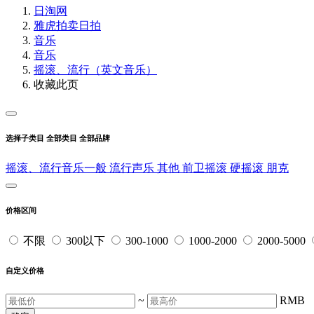
日淘网
雅虎拍卖
日拍
音乐
音乐
摇滚、流行（英文音乐）
收藏此页
选择子类目
全部类目
全部品牌
摇滚、流行音乐一般
流行声乐
其他
前卫摇滚
硬摇滚
朋克
价格区间
不限
300以下
300-1000
1000-2000
2000-5000
自定义价格
~
RMB