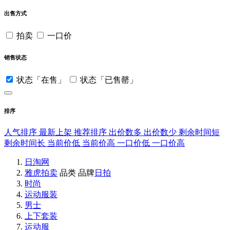
出售方式
拍卖
一口价
销售状态
状态「在售」
状态「已售罄」
排序
人气排序
最新上架
推荐排序
出价数多
出价数少
剩余时间短
剩余时间长
当前价低
当前价高
一口价低
一口价高
日淘网
雅虎拍卖
品类
品牌
日拍
时尚
运动服装
男士
上下套装
运动服