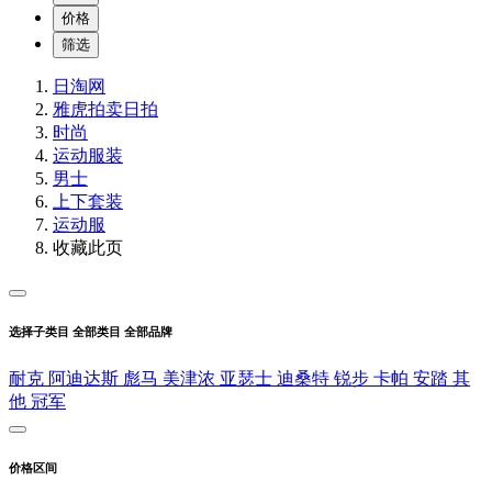
价格
筛选
日淘网
雅虎拍卖
日拍
时尚
运动服装
男士
上下套装
运动服
收藏此页
选择子类目
全部类目
全部品牌
耐克
阿迪达斯
彪马
美津浓
亚瑟士
迪桑特
锐步
卡帕
安踏
其
他
冠军
价格区间