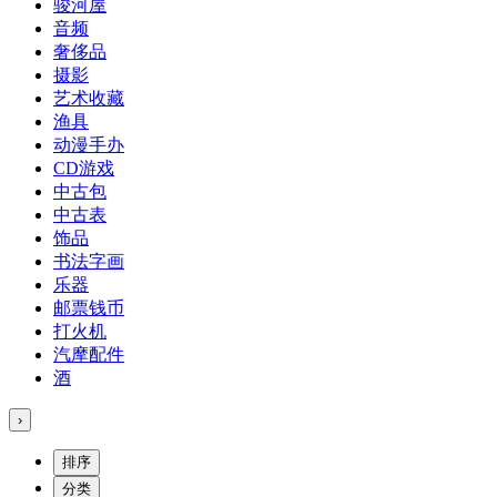
骏河屋
音频
奢侈品
摄影
艺术收藏
渔具
动漫手办
CD游戏
中古包
中古表
饰品
书法字画
乐器
邮票钱币
打火机
汽摩配件
酒
›
排序
分类