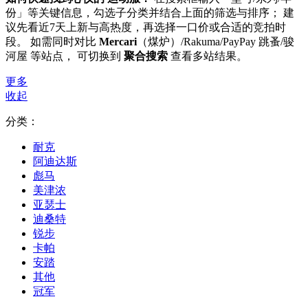
份」等关键信息，勾选子分类并结合上面的筛选与排序； 建
议先看近7天上新与高热度，再选择一口价或合适的竞拍时
段。 如需同时对比
Mercari
（煤炉）/Rakuma/PayPay 跳蚤/骏
河屋 等站点， 可切换到
聚合搜索
查看多站结果。
更多
收起
分类：
耐克
阿迪达斯
彪马
美津浓
亚瑟士
迪桑特
锐步
卡帕
安踏
其他
冠军