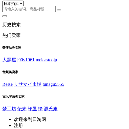
历史搜索
热门卖家
奢侈品类卖家
大黑屋
j00v1961
melcastcojp
音频类卖家
ReRe
リサマイ市場
tunagu5555
古玩字画类卖家
梦工坊
伝来
绿屋
绿
源氏庵
欢迎来到日淘网
注册