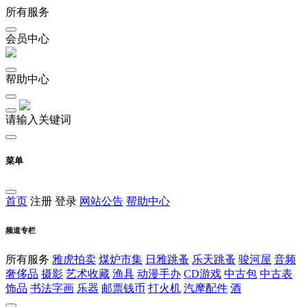
所有服务
会员中心
帮助中心
请输入关键词
菜单
首页
注册
登录
网站公告
帮助中心
频道专栏
所有服务
雅虎拍卖
煤炉市集
日雅跳蚤
乐天跳蚤
骏河屋
音频
奢侈品
摄影
艺术收藏
渔具
动漫手办
CD游戏
中古包
中古表
饰品
书法字画
乐器
邮票钱币
打火机
汽摩配件
酒