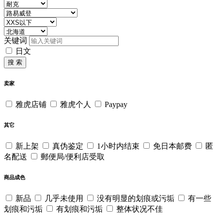
关键词
日文
搜 索
卖家
雅虎店铺
雅虎个人
Paypay
其它
新上架
真伪鉴定
1小时内结束
免日本邮费
匿
名配送
郵便局/便利店受取
商品成色
新品
几乎未使用
没有明显的划痕或污垢
有一些
划痕和污垢
有划痕和污垢
整体状况不佳