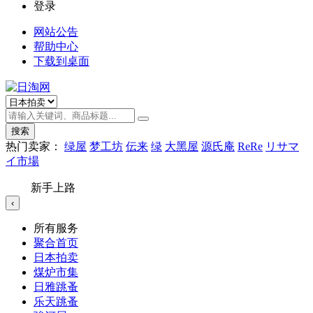
登录
网站公告
帮助中心
下载到桌面
搜索
热门卖家：
绿屋
梦工坊
伝来
绿
大黑屋
源氏庵
ReRe
リサマ
イ市場
新手上路
‹
所有服务
聚合首页
日本拍卖
煤炉市集
日雅跳蚤
乐天跳蚤