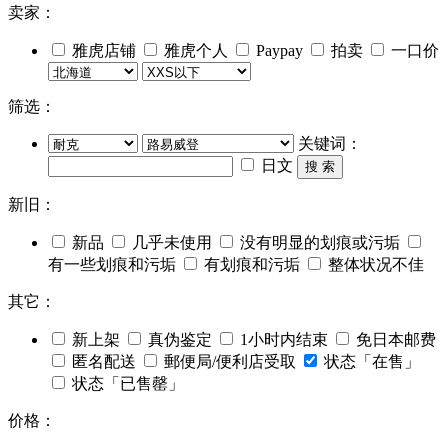
卖家：
雅虎店铺
雅虎个人
Paypay
拍卖
一口价
筛选：
关键词：
日文
搜 索
新旧：
新品
几乎未使用
没有明显的划痕或污垢
有一些划痕和污垢
有划痕和污垢
整体状况不佳
其它：
新上架
真伪鉴定
1小时内结束
免日本邮费
匿名配送
郵便局/便利店受取
状态「在售」
状态「已售罄」
价格：