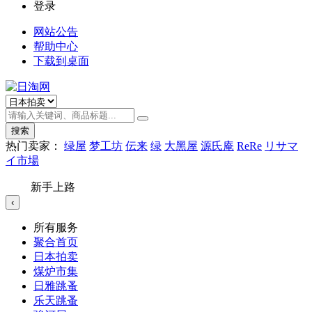
登录
网站公告
帮助中心
下载到桌面
搜索
热门卖家：
绿屋
梦工坊
伝来
绿
大黑屋
源氏庵
ReRe
リサマ
イ市場
新手上路
‹
所有服务
聚合首页
日本拍卖
煤炉市集
日雅跳蚤
乐天跳蚤