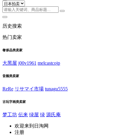
历史搜索
热门卖家
奢侈品类卖家
大黑屋
j00v1961
melcastcojp
音频类卖家
ReRe
リサマイ市場
tunagu5555
古玩字画类卖家
梦工坊
伝来
绿屋
绿
源氏庵
欢迎来到日淘网
注册