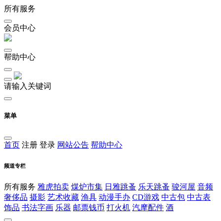
所有服务
会员中心
帮助中心
请输入关键词
菜单
首页
注册
登录
网站公告
帮助中心
频道专栏
所有服务
雅虎拍卖
煤炉市集
日雅跳蚤
乐天跳蚤
骏河屋
音频
奢侈品
摄影
艺术收藏
渔具
动漫手办
CD游戏
中古包
中古表
饰品
书法字画
乐器
邮票钱币
打火机
汽摩配件
酒