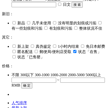
日文
搜 索
新旧：
新品
几乎未使用
没有明显的划痕或污垢
有一些划痕和污垢
有划痕和污垢
整体状况不佳
其它：
新上架
真伪鉴定
1小时内结束
免日本邮费
匿名配送
郵便局/便利店受取
状态「在售」
状态「已售罄」
价格：
不限
300以下
300-1000
1000-2000
2000-5000
5000以上
~
RMB
确 定
人气排序
最新上架