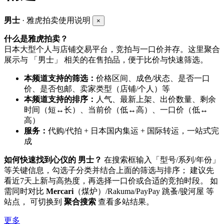
男士
· 雅虎拍卖使用说明
×
什么是雅虎拍卖？
日本大型个人与店铺交易平台，竞拍与一口价并存。这里聚合
展示与 「男士」 相关的在售拍品，便于比价与快速筛选。
本频道支持的筛选：
价格区间、成色/状态、是否一口
价、是否包邮、卖家类型（店铺/个人）等
本频道支持的排序：
人气、最新上架、出价数量、剩余
时间（短↔长）、当前价（低↔高）、一口价（低↔
高）
服务：
代购/代拍 + 日本国内集运 + 国际转运，一站式完
成
如何快速找到心仪的 男士？
在搜索框输入「型号/系列/年份」
等关键信息，勾选子分类并结合上面的筛选与排序； 建议先
看近7天上新与高热度，再选择一口价或合适的竞拍时段。 如
需同时对比
Mercari
（煤炉）/Rakuma/PayPay 跳蚤/骏河屋 等
站点， 可切换到
聚合搜索
查看多站结果。
更多