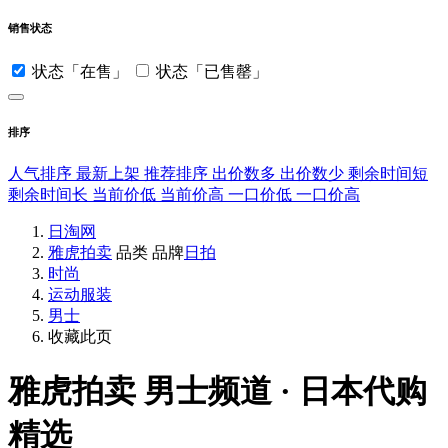
销售状态
状态「在售」
状态「已售罄」
排序
人气排序
最新上架
推荐排序
出价数多
出价数少
剩余时间短
剩余时间长
当前价低
当前价高
一口价低
一口价高
日淘网
雅虎拍卖
品类
品牌
日拍
时尚
运动服装
男士
收藏此页
雅虎拍卖
男士频道 · 日本代购
精选