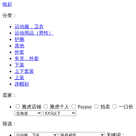
收起
分类：
运动服，卫衣
运动用品（男性）
护腕
其他
外套
夹克，外套
下装
上下套装
上装
连帽衫
卖家：
雅虎店铺
雅虎个人
Paypay
拍卖
一口价
筛选：
关键词：