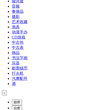
骏河屋
音频
奢侈品
摄影
艺术收藏
渔具
动漫手办
CD游戏
中古包
中古表
饰品
书法字画
乐器
邮票钱币
打火机
汽摩配件
酒
›
排序
分类