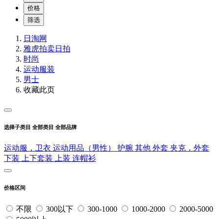
价格
筛选
日淘网
雅虎拍卖
日拍
时尚
运动服装
男士
收藏此页
选择子类目
全部类目
全部品牌
运动服，卫衣
运动用品（男性）
护腕
其他
外套
夹克，外套
下装
上下套装
上装
连帽衫
价格区间
不限
300以下
300-1000
1000-2000
2000-5000