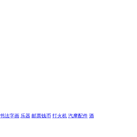
书法字画
乐器
邮票钱币
打火机
汽摩配件
酒