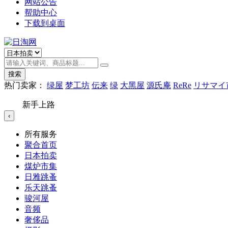
网站公告
帮助中心
下载到桌面
搜索
热门卖家：
绿屋
梦工坊
伝来
绿
大黑屋
源氏庵
ReRe
リサマイ
新手上路
‹
所有服务
聚合首页
日本拍卖
煤炉市集
日雅跳蚤
乐天跳蚤
骏河屋
音频
奢侈品