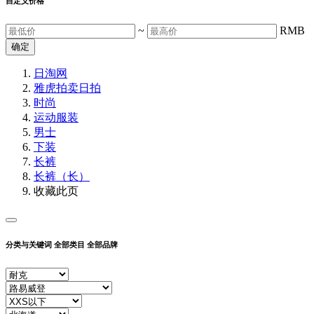
自定义价格
~
RMB
确定
日淘网
雅虎拍卖
日拍
时尚
运动服装
男士
下装
长裤
长裤（长）
收藏此页
分类与关键词
全部类目
全部品牌