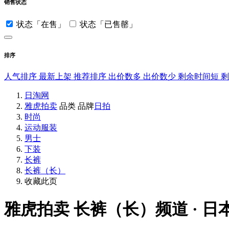
销售状态
状态「在售」
状态「已售罄」
排序
人气排序
最新上架
推荐排序
出价数多
出价数少
剩余时间短
日淘网
雅虎拍卖
品类
品牌
日拍
时尚
运动服装
男士
下装
长裤
长裤（长）
收藏此页
雅虎拍卖
长裤（长）频道 · 日