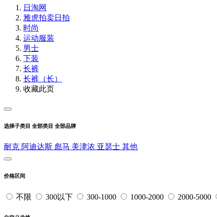
日淘网
雅虎拍卖
日拍
时尚
运动服装
男士
下装
长裤
长裤（长）
收藏此页
选择子类目
全部类目
全部品牌
耐克
阿迪达斯
彪马
美津浓
亚瑟士
其他
价格区间
不限
300以下
300-1000
1000-2000
2000-5000