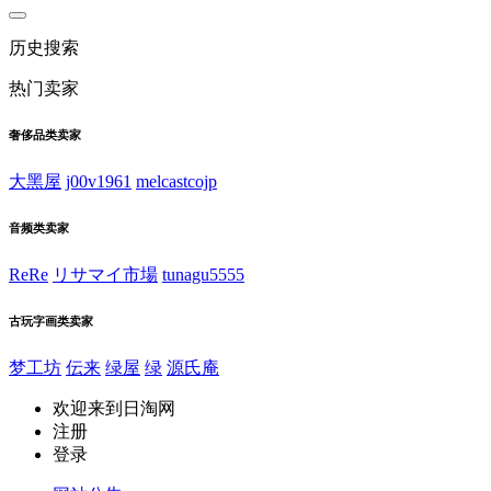
历史搜索
热门卖家
奢侈品类卖家
大黑屋
j00v1961
melcastcojp
音频类卖家
ReRe
リサマイ市場
tunagu5555
古玩字画类卖家
梦工坊
伝来
绿屋
绿
源氏庵
欢迎来到日淘网
注册
登录