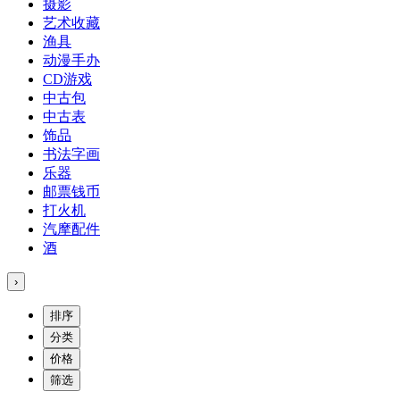
摄影
艺术收藏
渔具
动漫手办
CD游戏
中古包
中古表
饰品
书法字画
乐器
邮票钱币
打火机
汽摩配件
酒
›
排序
分类
价格
筛选