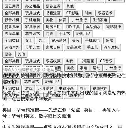
园艺用品
办公用品
票券金券
其他
全部类目
玩具游戏
书籍漫画
CD影碟
时尚
乐器艺术
影音相机
手机电脑
美妆
体育
户外旅行
生活家电
婴儿儿童
家具家居
厨房日用
DIY工具
食品酒水
减肥健康
汽摩单车
花卉园艺
门票
手工艺
宠物用品
全部类目
女士
男士
娱乐爱好
美妆
手机家电
乐器
运动户外
母婴儿童
家居日用
食品酒水
手工艺
汽车摩托
票务
其他
全部类目
玩具游戏
乐器收藏
时尚
书籍漫画
CD音乐
DVD影像
影音摄影
手机电脑
美妆
家电
运动
户外旅行
母婴儿童
家具家居
厨房日用
饮食健康
食品
汽摩单车
直接输入关键词即可聚合模糊搜索五站商品，想搜得更准记住
这三招：
DIY工具
花卉园艺
宠物用品
1
全部类目
游戏
玩具爱好
书籍漫画
同人
视频软件
优先点下拉提示词
——输入简短中文后出现的提示词是站内热
音乐软件
商品时尚
家电相机
电脑手机
词，点它搜索命中率最高
2
类目 + 型号精准搜
——先选左侧「站点 · 类目」，再输入型
号；型号用
英文、数字或日文
最准
3
中文先翻译再搜
——点输入框右侧
按钮把中文转成
日文
，再