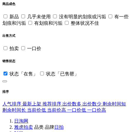
商品成色
新品
几乎未使用
没有明显的划痕或污垢
有一些
划痕和污垢
有划痕和污垢
整体状况不佳
出售方式
拍卖
一口价
销售状态
状态「在售」
状态「已售罄」
排序
人气排序
最新上架
推荐排序
出价数多
出价数少
剩余时间短
剩余时间长
当前价低
当前价高
一口价低
一口价高
日淘网
雅虎拍卖
品类
品牌
日拍