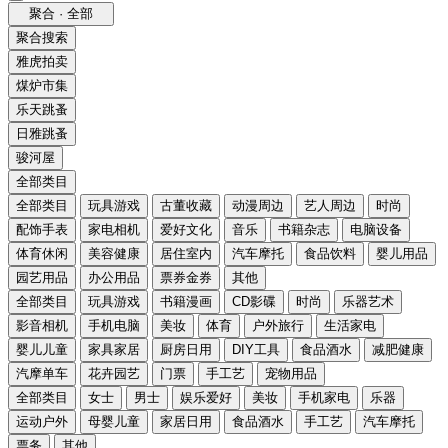
聚合 · 全部
聚合搜索
雅虎拍卖
煤炉市集
乐天跳蚤
日雅跳蚤
骏河屋
全部类目
全部类目
玩具游戏
古董收藏
动漫周边
艺人周边
时尚
配饰手表
家电相机
爱好文化
音乐
书籍杂志
电脑设备
体育休闲
美容健康
居住室内
汽车摩托
食品饮料
婴儿用品
园艺用品
办公用品
票券金券
其他
全部类目
玩具游戏
书籍漫画
CD影碟
时尚
乐器艺术
影音相机
手机电脑
美妆
体育
户外旅行
生活家电
婴儿儿童
家具家居
厨房日用
DIY工具
食品酒水
减肥健康
汽摩单车
花卉园艺
门票
手工艺
宠物用品
全部类目
女士
男士
娱乐爱好
美妆
手机家电
乐器
运动户外
母婴儿童
家居日用
食品酒水
手工艺
汽车摩托
票务
其他