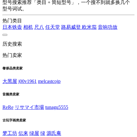
型号搜索推荐「类目 + 简短型号」，一个搜不到就多换几个
型号词试。
热门类目
日本铁壶
相机
尺八
任天堂
路易威登
欧米茄
音响功放
历史搜索
热门卖家
奢侈品类卖家
大黑屋
j00v1961
melcastcojp
音频类卖家
ReRe
リサマイ市場
tunagu5555
古玩字画类卖家
梦工坊
伝来
绿屋
绿
源氏庵