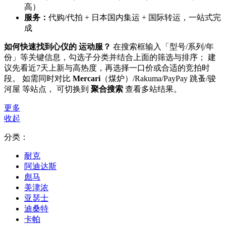
高）
服务：
代购/代拍 + 日本国内集运 + 国际转运，一站式完
成
如何快速找到心仪的 运动服？
在搜索框输入「型号/系列/年
份」等关键信息，勾选子分类并结合上面的筛选与排序； 建
议先看近7天上新与高热度，再选择一口价或合适的竞拍时
段。 如需同时对比
Mercari
（煤炉）/Rakuma/PayPay 跳蚤/骏
河屋 等站点， 可切换到
聚合搜索
查看多站结果。
更多
收起
分类：
耐克
阿迪达斯
彪马
美津浓
亚瑟士
迪桑特
卡帕