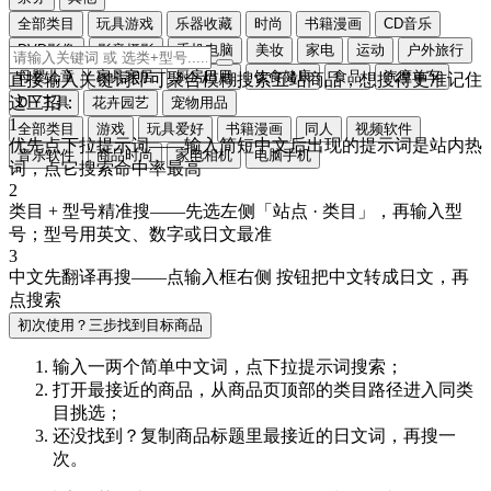
全部类目
玩具游戏
乐器收藏
时尚
书籍漫画
CD音乐
DVD影像
影音摄影
手机电脑
美妆
家电
运动
户外旅行
母婴儿童
家具家居
厨房日用
饮食健康
食品
汽摩单车
直接输入关键词即可聚合模糊搜索五站商品，想搜得更准记住
这三招：
DIY工具
花卉园艺
宠物用品
1
全部类目
游戏
玩具爱好
书籍漫画
同人
视频软件
优先点下拉提示词
——输入简短中文后出现的提示词是站内热
音乐软件
商品时尚
家电相机
电脑手机
词，点它搜索命中率最高
2
类目 + 型号精准搜
——先选左侧「站点 · 类目」，再输入型
号；型号用
英文、数字或日文
最准
3
中文先翻译再搜
——点输入框右侧
按钮把中文转成
日文
，再
点搜索
初次使用？三步找到目标商品
输入一两个简单中文词，点
下拉提示词
搜索；
打开最接近的商品，从商品页顶部的
类目路径
进入同类
目挑选；
还没找到？复制商品标题里最接近的
日文词
，再搜一
次。