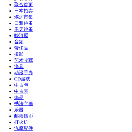
聚合首页
日本拍卖
煤炉市集
日雅跳蚤
乐天跳蚤
骏河屋
音频
奢侈品
摄影
艺术收藏
渔具
动漫手办
CD游戏
中古包
中古表
饰品
书法字画
乐器
邮票钱币
打火机
汽摩配件