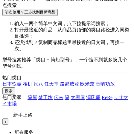
点搜索
初次使用？三步找到目标商品
输入一两个简单中文词，点
下拉提示词
搜索；
打开最接近的商品，从商品页顶部的
类目路径
进入同类
目挑选；
还没找到？复制商品标题里最接近的
日文词
，再搜一
次。
型号搜索推荐「类目 + 简短型号」，一个搜不到就多换几个
型号词试。
热门类目
日本铁壶
相机
尺八
任天堂
路易威登
欧米茄
音响功放
搜索
热门卖家：
绿屋
梦工坊
伝来
绿
大黑屋
源氏庵
ReRe
リサマ
イ市場
新手上路
‹
所有服务