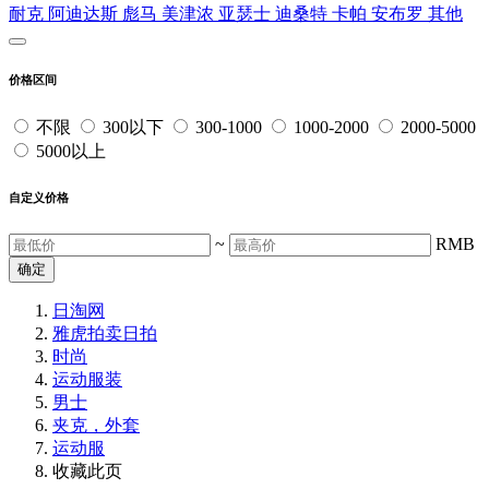
耐克
阿迪达斯
彪马
美津浓
亚瑟士
迪桑特
卡帕
安布罗
其他
价格区间
不限
300以下
300-1000
1000-2000
2000-5000
5000以上
自定义价格
~
RMB
确定
日淘网
雅虎拍卖
日拍
时尚
运动服装
男士
夹克，外套
运动服
收藏此页