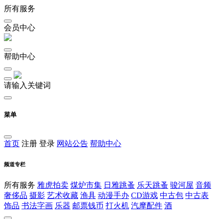
所有服务
会员中心
帮助中心
请输入关键词
菜单
首页
注册
登录
网站公告
帮助中心
频道专栏
所有服务
雅虎拍卖
煤炉市集
日雅跳蚤
乐天跳蚤
骏河屋
音频
奢侈品
摄影
艺术收藏
渔具
动漫手办
CD游戏
中古包
中古表
饰品
书法字画
乐器
邮票钱币
打火机
汽摩配件
酒