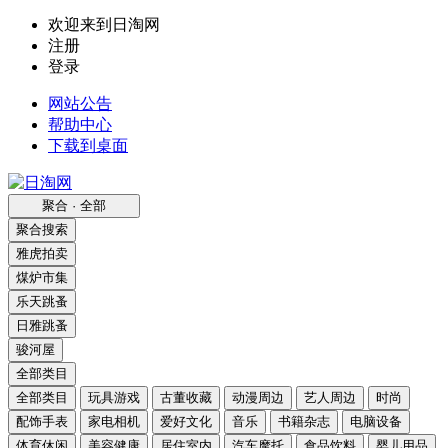
欢迎来到日淘网
注册
登录
网站公告
帮助中心
下载到桌面
聚合 · 全部
聚合搜索
雅虎拍卖
煤炉市集
乐天跳蚤
日雅跳蚤
骏河屋
全部类目
全部类目
玩具游戏
古董收藏
动漫周边
艺人周边
时尚
配饰手表
家电相机
爱好文化
音乐
书籍杂志
电脑设备
体育休闲
美容健康
居住室内
汽车摩托
食品饮料
婴儿用品