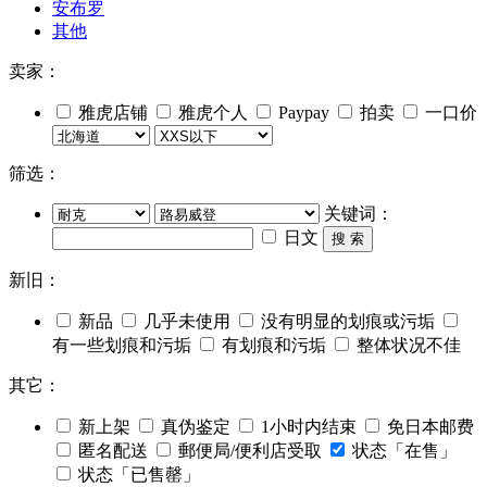
安布罗
其他
卖家：
雅虎店铺
雅虎个人
Paypay
拍卖
一口价
筛选：
关键词：
日文
搜 索
新旧：
新品
几乎未使用
没有明显的划痕或污垢
有一些划痕和污垢
有划痕和污垢
整体状况不佳
其它：
新上架
真伪鉴定
1小时内结束
免日本邮费
匿名配送
郵便局/便利店受取
状态「在售」
状态「已售罄」