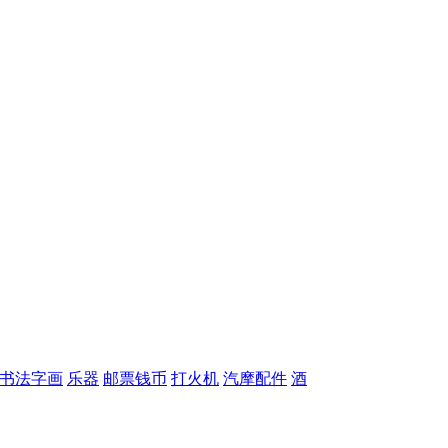
书法字画
乐器
邮票钱币
打火机
汽摩配件
酒