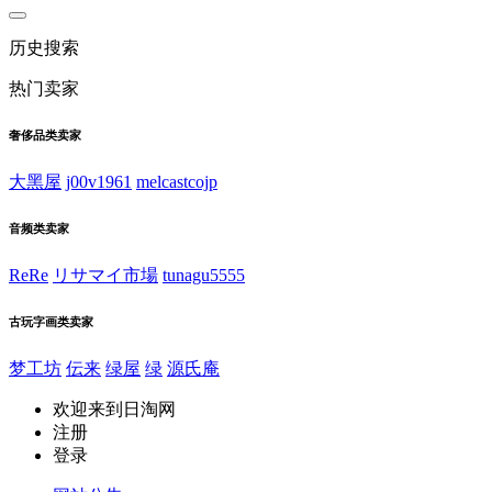
历史搜索
热门卖家
奢侈品类卖家
大黑屋
j00v1961
melcastcojp
音频类卖家
ReRe
リサマイ市場
tunagu5555
古玩字画类卖家
梦工坊
伝来
绿屋
绿
源氏庵
欢迎来到日淘网
注册
登录