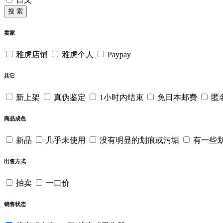
搜 索
卖家
雅虎店铺
雅虎个人
Paypay
其它
新上架
真伪鉴定
1小时内结束
免日本邮费
匿
商品成色
新品
几乎未使用
没有明显的划痕或污垢
有一些
出售方式
拍卖
一口价
销售状态