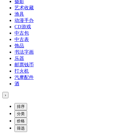
摄影
艺术收藏
渔具
动漫手办
CD游戏
中古包
中古表
饰品
书法字画
乐器
邮票钱币
打火机
汽摩配件
酒
›
排序
分类
价格
筛选