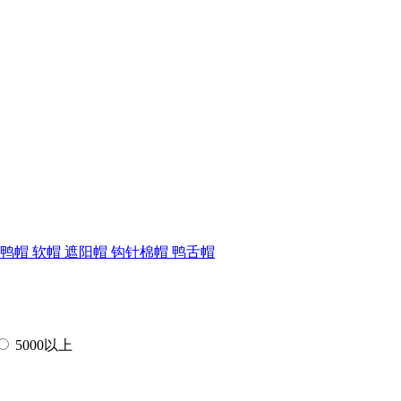
猎鸭帽
软帽
遮阳帽
钩针棉帽
鸭舌帽
5000以上