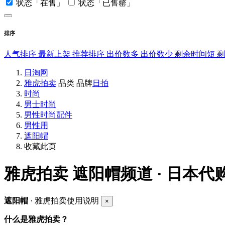
状态「在售」
状态「已售罄」
排序
人气排序
最新上架
推荐排序
出价数多
出价数少
剩余时间短
日淘网
雅虎拍卖
品类
品牌
日拍
时尚
男士时尚
男性时尚配件
男性用
遮阳帽
收藏此页
雅虎拍卖
遮阳帽频道 · 日本代
遮阳帽
· 雅虎拍卖使用说明
×
什么是雅虎拍卖？