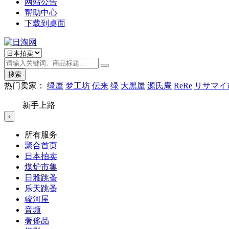
网站公告
帮助中心
下载到桌面
搜索
热门卖家：
绿屋
梦工坊
伝来
绿
大黑屋
源氏庵
ReRe
リサマイ
新手上路
‹
所有服务
聚合首页
日本拍卖
煤炉市集
日雅跳蚤
乐天跳蚤
骏河屋
音频
奢侈品