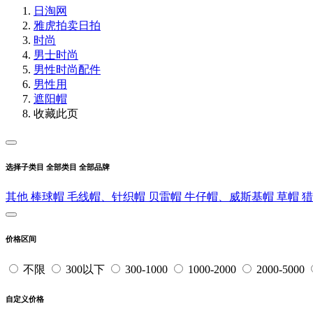
日淘网
雅虎拍卖
日拍
时尚
男士时尚
男性时尚配件
男性用
遮阳帽
收藏此页
选择子类目
全部类目
全部品牌
其他
棒球帽
毛线帽、针织帽
贝雷帽
牛仔帽、威斯基帽
草帽
价格区间
不限
300以下
300-1000
1000-2000
2000-5000
自定义价格