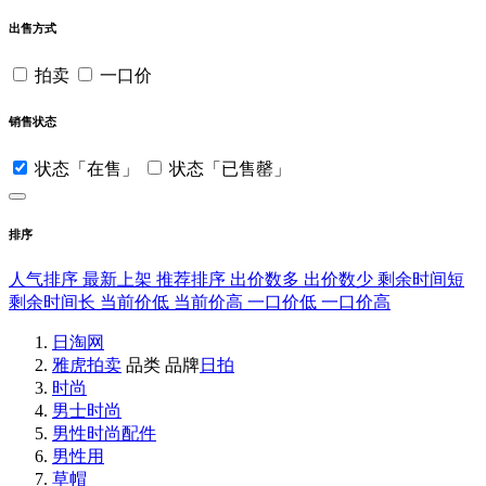
出售方式
拍卖
一口价
销售状态
状态「在售」
状态「已售罄」
排序
人气排序
最新上架
推荐排序
出价数多
出价数少
剩余时间短
剩余时间长
当前价低
当前价高
一口价低
一口价高
日淘网
雅虎拍卖
品类
品牌
日拍
时尚
男士时尚
男性时尚配件
男性用
草帽