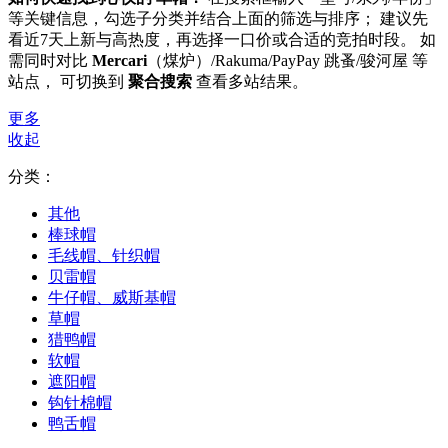
等关键信息，勾选子分类并结合上面的筛选与排序； 建议先
看近7天上新与高热度，再选择一口价或合适的竞拍时段。 如
需同时对比
Mercari
（煤炉）/Rakuma/PayPay 跳蚤/骏河屋 等
站点， 可切换到
聚合搜索
查看多站结果。
更多
收起
分类：
其他
棒球帽
毛线帽、针织帽
贝雷帽
牛仔帽、威斯基帽
草帽
猎鸭帽
软帽
遮阳帽
钩针棉帽
鸭舌帽