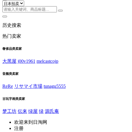
历史搜索
热门卖家
奢侈品类卖家
大黑屋
j00v1961
melcastcojp
音频类卖家
ReRe
リサマイ市場
tunagu5555
古玩字画类卖家
梦工坊
伝来
绿屋
绿
源氏庵
欢迎来到日淘网
注册