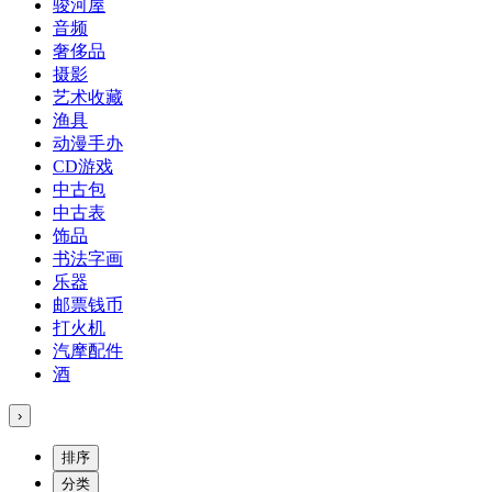
骏河屋
音频
奢侈品
摄影
艺术收藏
渔具
动漫手办
CD游戏
中古包
中古表
饰品
书法字画
乐器
邮票钱币
打火机
汽摩配件
酒
›
排序
分类