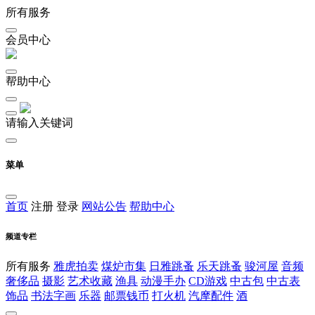
所有服务
会员中心
帮助中心
请输入关键词
菜单
首页
注册
登录
网站公告
帮助中心
频道专栏
所有服务
雅虎拍卖
煤炉市集
日雅跳蚤
乐天跳蚤
骏河屋
音频
奢侈品
摄影
艺术收藏
渔具
动漫手办
CD游戏
中古包
中古表
饰品
书法字画
乐器
邮票钱币
打火机
汽摩配件
酒