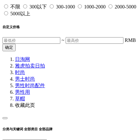
不限
300以下
300-1000
1000-2000
2000-5000
5000以上
自定义价格
~
RMB
确定
日淘网
雅虎拍卖
日拍
时尚
男士时尚
男性时尚配件
男性用
草帽
收藏此页
分类与关键词
全部类目
全部品牌