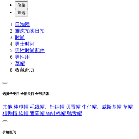
价格
筛选
日淘网
雅虎拍卖
日拍
时尚
男士时尚
男性时尚配件
男性用
草帽
收藏此页
选择子类目
全部类目
全部品牌
其他
棒球帽
毛线帽、针织帽
贝雷帽
牛仔帽、威斯基帽
草帽
猎鸭帽
软帽
遮阳帽
钩针棉帽
鸭舌帽
价格区间