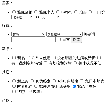
卖家：
雅虎店铺
雅虎个人
Paypay
拍卖
一口价
筛选：
关键词：
日文
搜 索
新旧：
新品
几乎未使用
没有明显的划痕或污垢
有一些划痕和污垢
有划痕和污垢
整体状况不佳
其它：
新上架
真伪鉴定
1小时内结束
免日本邮费
匿名配送
郵便局/便利店受取
状态「在售」
状态「已售罄」
价格：