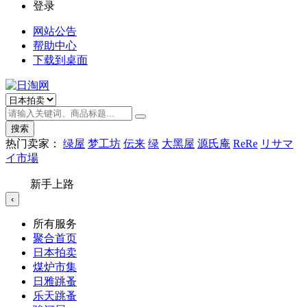
登录
网站公告
帮助中心
下载到桌面
搜索
热门卖家：
绿屋
梦工坊
伝来
绿
大黑屋
源氏庵
ReRe
リサマ
イ市場
新手上路
‹
所有服务
聚合首页
日本拍卖
煤炉市集
日雅跳蚤
乐天跳蚤