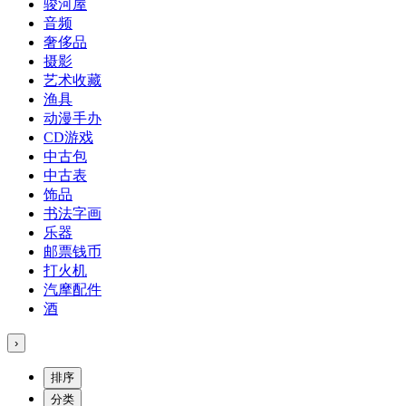
骏河屋
音频
奢侈品
摄影
艺术收藏
渔具
动漫手办
CD游戏
中古包
中古表
饰品
书法字画
乐器
邮票钱币
打火机
汽摩配件
酒
›
排序
分类