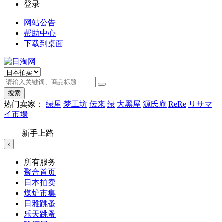
登录
网站公告
帮助中心
下载到桌面
搜索
热门卖家：
绿屋
梦工坊
伝来
绿
大黑屋
源氏庵
ReRe
リサマ
イ市場
新手上路
‹
所有服务
聚合首页
日本拍卖
煤炉市集
日雅跳蚤
乐天跳蚤