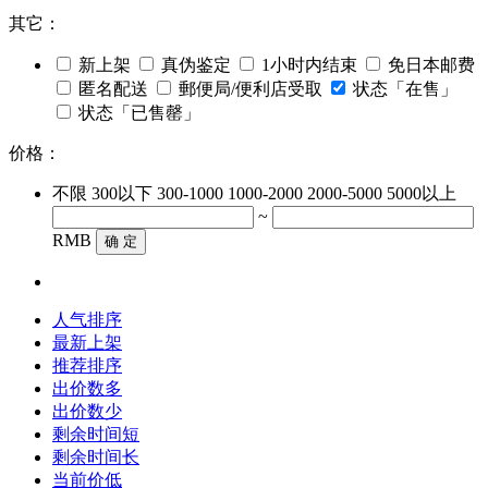
其它：
新上架
真伪鉴定
1小时内结束
免日本邮费
匿名配送
郵便局/便利店受取
状态「在售」
状态「已售罄」
价格：
不限
300以下
300-1000
1000-2000
2000-5000
5000以上
~
RMB
确 定
人气排序
最新上架
推荐排序
出价数多
出价数少
剩余时间短
剩余时间长
当前价低