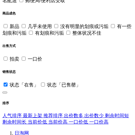
名配送
郵便局/便利店受取
商品成色
新品
几乎未使用
没有明显的划痕或污垢
有一些
划痕和污垢
有划痕和污垢
整体状况不佳
出售方式
拍卖
一口价
销售状态
状态「在售」
状态「已售罄」
排序
人气排序
最新上架
推荐排序
出价数多
出价数少
剩余时间短
剩余时间长
当前价低
当前价高
一口价低
一口价高
日淘网