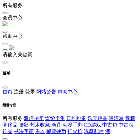
所有服务
会员中心
帮助中心
请输入关键词
菜单
首页
注册
登录
网站公告
帮助中心
频道专栏
所有服务
雅虎拍卖
煤炉市集
日雅跳蚤
乐天跳蚤
骏河屋
音频
奢侈品
摄影
艺术收藏
渔具
动漫手办
CD游戏
中古包
中古表
饰品
书法字画
乐器
邮票钱币
打火机
汽摩配件
酒