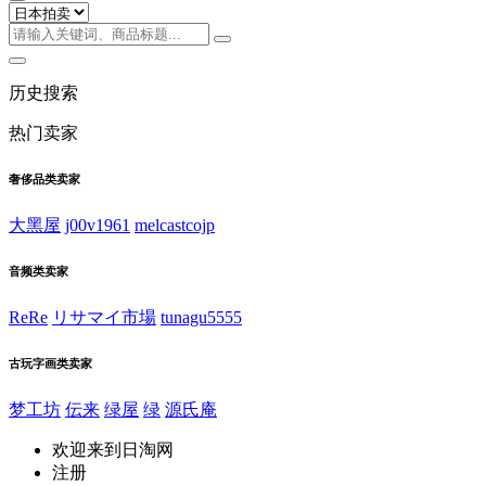
历史搜索
热门卖家
奢侈品类卖家
大黑屋
j00v1961
melcastcojp
音频类卖家
ReRe
リサマイ市場
tunagu5555
古玩字画类卖家
梦工坊
伝来
绿屋
绿
源氏庵
欢迎来到日淘网
注册