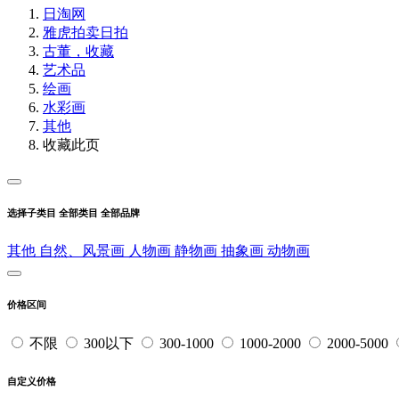
日淘网
雅虎拍卖
日拍
古董，收藏
艺术品
绘画
水彩画
其他
收藏此页
选择子类目
全部类目
全部品牌
其他
自然、风景画
人物画
静物画
抽象画
动物画
价格区间
不限
300以下
300-1000
1000-2000
2000-5000
自定义价格