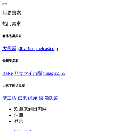
历史搜索
热门卖家
奢侈品类卖家
大黑屋
j00v1961
melcastcojp
音频类卖家
ReRe
リサマイ市場
tunagu5555
古玩字画类卖家
梦工坊
伝来
绿屋
绿
源氏庵
欢迎来到日淘网
注册
登录