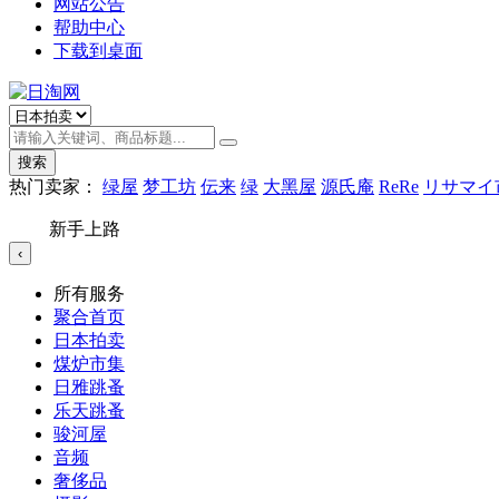
网站公告
帮助中心
下载到桌面
搜索
热门卖家：
绿屋
梦工坊
伝来
绿
大黑屋
源氏庵
ReRe
リサマイ
新手上路
‹
所有服务
聚合首页
日本拍卖
煤炉市集
日雅跳蚤
乐天跳蚤
骏河屋
音频
奢侈品