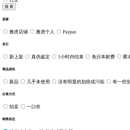
搜 索
卖家
雅虎店铺
雅虎个人
Paypay
其它
新上架
真伪鉴定
1小时内结束
免日本邮费
匿
商品成色
新品
几乎未使用
没有明显的划痕或污垢
有一些
出售方式
拍卖
一口价
销售状态