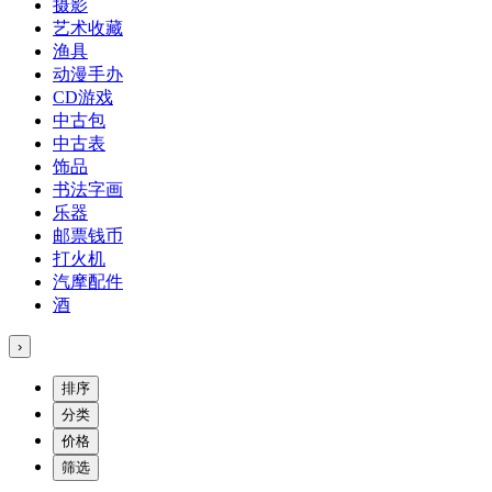
摄影
艺术收藏
渔具
动漫手办
CD游戏
中古包
中古表
饰品
书法字画
乐器
邮票钱币
打火机
汽摩配件
酒
›
排序
分类
价格
筛选