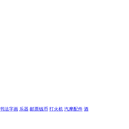
书法字画
乐器
邮票钱币
打火机
汽摩配件
酒