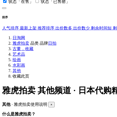
状态「在售」
状态「已售罄」
排序
人气排序
最新上架
推荐排序
出价数多
出价数少
剩余时间短
日淘网
雅虎拍卖
品类
品牌
日拍
古董，收藏
艺术品
绘画
水彩画
其他
收藏此页
雅虎拍卖
其他频道 · 日本代购
其他
· 雅虎拍卖使用说明
×
什么是雅虎拍卖？