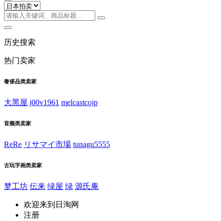
历史搜索
热门卖家
奢侈品类卖家
大黑屋
j00v1961
melcastcojp
音频类卖家
ReRe
リサマイ市場
tunagu5555
古玩字画类卖家
梦工坊
伝来
绿屋
绿
源氏庵
欢迎来到日淘网
注册