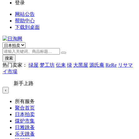
登录
网站公告
帮助中心
下载到桌面
搜索
热门卖家：
绿屋
梦工坊
伝来
绿
大黑屋
源氏庵
ReRe
リサマ
イ市場
新手上路
‹
所有服务
聚合首页
日本拍卖
煤炉市集
日雅跳蚤
乐天跳蚤