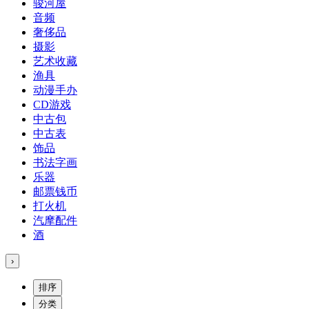
骏河屋
音频
奢侈品
摄影
艺术收藏
渔具
动漫手办
CD游戏
中古包
中古表
饰品
书法字画
乐器
邮票钱币
打火机
汽摩配件
酒
›
排序
分类