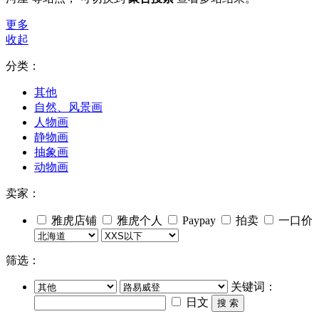
更多
收起
分类：
其他
自然、风景画
人物画
静物画
抽象画
动物画
卖家：
雅虎店铺
雅虎个人
Paypay
拍卖
一口价
筛选：
关键词：
日文
搜 索