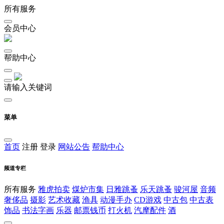
所有服务
会员中心
帮助中心
请输入关键词
菜单
首页
注册
登录
网站公告
帮助中心
频道专栏
所有服务
雅虎拍卖
煤炉市集
日雅跳蚤
乐天跳蚤
骏河屋
音频
奢侈品
摄影
艺术收藏
渔具
动漫手办
CD游戏
中古包
中古表
饰品
书法字画
乐器
邮票钱币
打火机
汽摩配件
酒