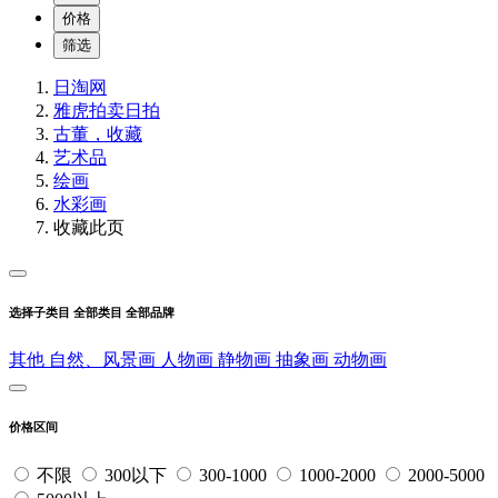
价格
筛选
日淘网
雅虎拍卖
日拍
古董，收藏
艺术品
绘画
水彩画
收藏此页
选择子类目
全部类目
全部品牌
其他
自然、风景画
人物画
静物画
抽象画
动物画
价格区间
不限
300以下
300-1000
1000-2000
2000-5000