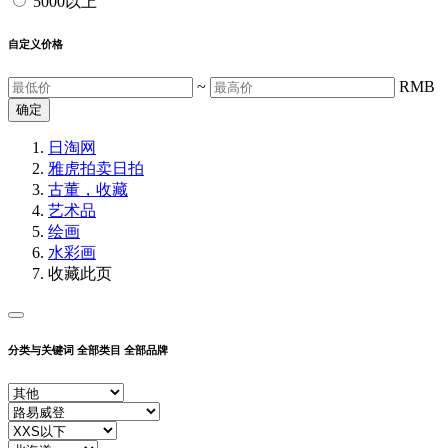
5000以上
自定义价格
~
RMB
确定
日淘网
雅虎拍卖
日拍
古董，收藏
艺术品
绘画
水彩画
收藏此页
分类与关键词
全部类目
全部品牌