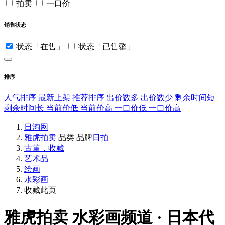
拍卖
一口价
销售状态
状态「在售」
状态「已售罄」
排序
人气排序
最新上架
推荐排序
出价数多
出价数少
剩余时间短
剩余时间长
当前价低
当前价高
一口价低
一口价高
日淘网
雅虎拍卖
品类
品牌
日拍
古董，收藏
艺术品
绘画
水彩画
收藏此页
雅虎拍卖
水彩画频道 · 日本代