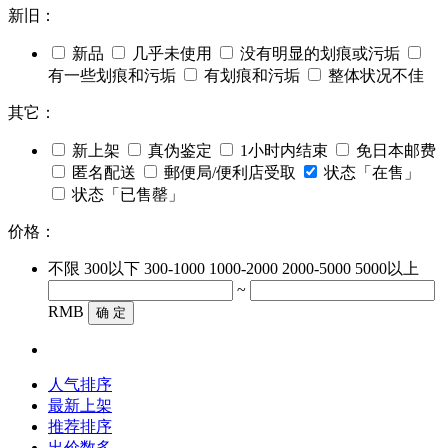
新旧：
新品
几乎未使用
没有明显的划痕或污垢
有一些划痕和污垢
有划痕和污垢
整体状况不佳
其它：
新上架
真伪鉴定
1小时内结束
免日本邮费
匿名配送
郵便局/便利店受取
状态「在售」
状态「已售罄」
价格：
不限
300以下
300-1000
1000-2000
2000-5000
5000以上
~
RMB
确 定
人气排序
最新上架
推荐排序
出价数多