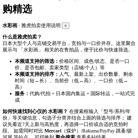
购精选
水彩画
· 雅虎拍卖使用说明
×
什么是雅虎拍卖？
日本大型个人与店铺交易平台，竞拍与一口价并存。这里聚合
展示与 「水彩画」 相关的在售拍品，便于比价与快速筛选。
本频道支持的筛选：
价格区间、成色/状态、是否一口
价、是否包邮、卖家类型（店铺/个人）等
本频道支持的排序：
人气、最新上架、出价数量、剩余
时间（短↔长）、当前价（低↔高）、一口价（低↔
高）
服务：
代购/代拍 + 日本国内集运 + 国际转运，一站式完
成
如何快速找到心仪的 水彩画？
在搜索框输入「型号/系列/年
份」等关键信息，勾选子分类并结合上面的筛选与排序； 建
议先看近7天上新与高热度，再选择一口价或合适的竞拍时
段。 如需同时对比
Mercari
（煤炉）/Rakuma/PayPay 跳蚤/骏
河屋 等站点， 可切换到
聚合搜索
查看多站结果。