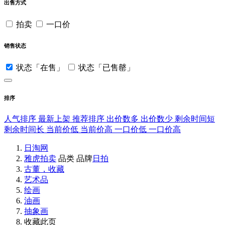
出售方式
拍卖
一口价
销售状态
状态「在售」
状态「已售罄」
排序
人气排序
最新上架
推荐排序
出价数多
出价数少
剩余时间短
剩余时间长
当前价低
当前价高
一口价低
一口价高
日淘网
雅虎拍卖
品类
品牌
日拍
古董，收藏
艺术品
绘画
油画
抽象画
收藏此页