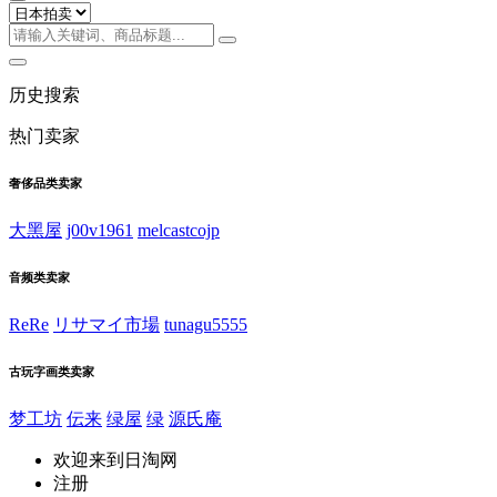
历史搜索
热门卖家
奢侈品类卖家
大黑屋
j00v1961
melcastcojp
音频类卖家
ReRe
リサマイ市場
tunagu5555
古玩字画类卖家
梦工坊
伝来
绿屋
绿
源氏庵
欢迎来到日淘网
注册