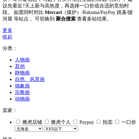
议先看近7天上新与高热度，再选择一口价或合适的竞拍时
段。 如需同时对比
Mercari
（煤炉）/Rakuma/PayPay 跳蚤/骏
河屋 等站点， 可切换到
聚合搜索
查看多站结果。
更多
收起
分类：
人物画
其他
静物画
自然、风景画
抽象画
宗教画
动物画
卖家：
雅虎店铺
雅虎个人
Paypay
拍卖
一口价