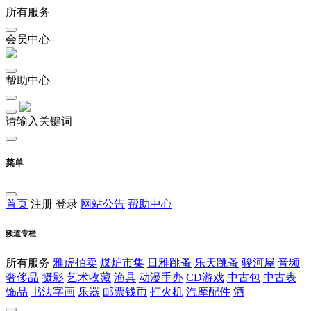
所有服务
会员中心
帮助中心
请输入关键词
菜单
首页
注册
登录
网站公告
帮助中心
频道专栏
所有服务
雅虎拍卖
煤炉市集
日雅跳蚤
乐天跳蚤
骏河屋
音频
奢侈品
摄影
艺术收藏
渔具
动漫手办
CD游戏
中古包
中古表
饰品
书法字画
乐器
邮票钱币
打火机
汽摩配件
酒