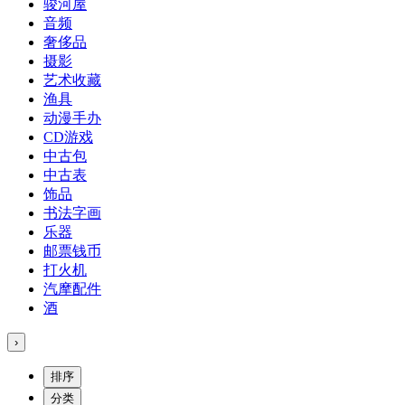
骏河屋
音频
奢侈品
摄影
艺术收藏
渔具
动漫手办
CD游戏
中古包
中古表
饰品
书法字画
乐器
邮票钱币
打火机
汽摩配件
酒
›
排序
分类