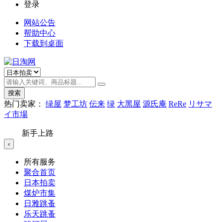
登录
网站公告
帮助中心
下载到桌面
搜索
热门卖家：
绿屋
梦工坊
伝来
绿
大黑屋
源氏庵
ReRe
リサマ
イ市場
新手上路
‹
所有服务
聚合首页
日本拍卖
煤炉市集
日雅跳蚤
乐天跳蚤