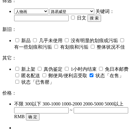
筛选：
关键词：
日文
搜 索
新旧：
新品
几乎未使用
没有明显的划痕或污垢
有一些划痕和污垢
有划痕和污垢
整体状况不佳
其它：
新上架
真伪鉴定
1小时内结束
免日本邮费
匿名配送
郵便局/便利店受取
状态「在售」
状态「已售罄」
价格：
不限
300以下
300-1000
1000-2000
2000-5000
5000以上
~
RMB
确 定