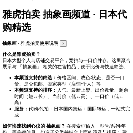
雅虎拍卖
抽象画频道 · 日本代
购精选
抽象画
· 雅虎拍卖使用说明
×
什么是雅虎拍卖？
日本大型个人与店铺交易平台，竞拍与一口价并存。这里聚合
展示与 「抽象画」 相关的在售拍品，便于比价与快速筛选。
本频道支持的筛选：
价格区间、成色/状态、是否一口
价、是否包邮、卖家类型（店铺/个人）等
本频道支持的排序：
人气、最新上架、出价数量、剩余
时间（短↔长）、当前价（低↔高）、一口价（低↔
高）
服务：
代购/代拍 + 日本国内集运 + 国际转运，一站式完
成
如何快速找到心仪的 抽象画？
在搜索框输入「型号/系列/年
份」等关键信息，勾选子分类并结合上面的筛选与排序； 建