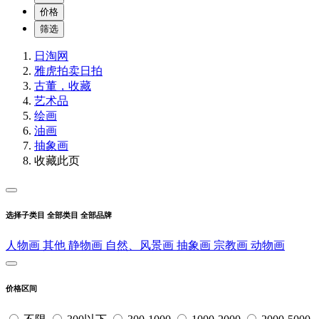
价格
筛选
日淘网
雅虎拍卖
日拍
古董，收藏
艺术品
绘画
油画
抽象画
收藏此页
选择子类目
全部类目
全部品牌
人物画
其他
静物画
自然、风景画
抽象画
宗教画
动物画
价格区间