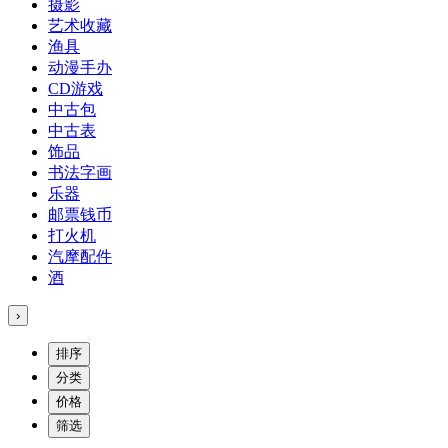
摄影
艺术收藏
渔具
动漫手办
CD游戏
中古包
中古表
饰品
书法字画
乐器
邮票钱币
打火机
汽摩配件
酒
›
排序
分类
价格
筛选