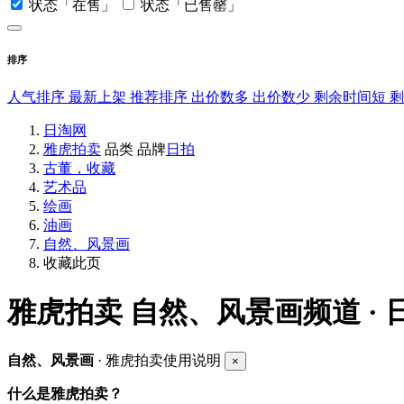
状态「在售」
状态「已售罄」
排序
人气排序
最新上架
推荐排序
出价数多
出价数少
剩余时间短
日淘网
雅虎拍卖
品类
品牌
日拍
古董，收藏
艺术品
绘画
油画
自然、风景画
收藏此页
雅虎拍卖
自然、风景画频道 ·
自然、风景画
· 雅虎拍卖使用说明
×
什么是雅虎拍卖？