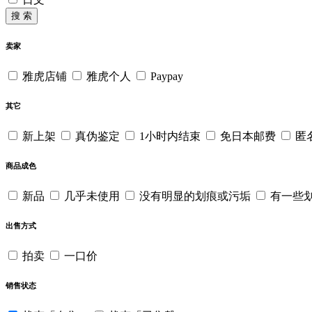
搜 索
卖家
雅虎店铺
雅虎个人
Paypay
其它
新上架
真伪鉴定
1小时内结束
免日本邮费
匿
商品成色
新品
几乎未使用
没有明显的划痕或污垢
有一些
出售方式
拍卖
一口价
销售状态