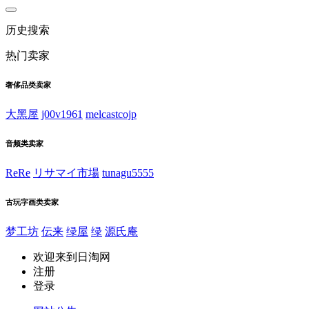
历史搜索
热门卖家
奢侈品类卖家
大黑屋
j00v1961
melcastcojp
音频类卖家
ReRe
リサマイ市場
tunagu5555
古玩字画类卖家
梦工坊
伝来
绿屋
绿
源氏庵
欢迎来到日淘网
注册
登录