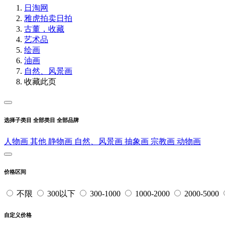
日淘网
雅虎拍卖
日拍
古董，收藏
艺术品
绘画
油画
自然、风景画
收藏此页
选择子类目
全部类目
全部品牌
人物画
其他
静物画
自然、风景画
抽象画
宗教画
动物画
价格区间
不限
300以下
300-1000
1000-2000
2000-5000
自定义价格