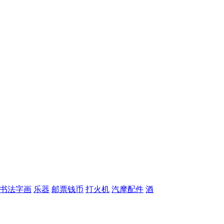
书法字画
乐器
邮票钱币
打火机
汽摩配件
酒