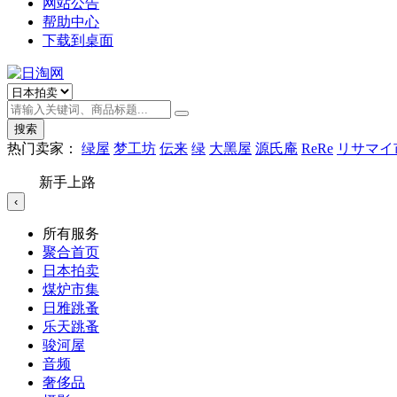
网站公告
帮助中心
下载到桌面
搜索
热门卖家：
绿屋
梦工坊
伝来
绿
大黑屋
源氏庵
ReRe
リサマイ
新手上路
‹
所有服务
聚合首页
日本拍卖
煤炉市集
日雅跳蚤
乐天跳蚤
骏河屋
音频
奢侈品