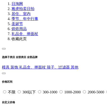
日淘网
雅虎拍卖
日拍
居住、室内
季节、年中行事
圣诞节
烘焙用品
礼品盒、擀面杖
收藏此页
选择子类目
全部类目
全部品牌
模具
装饰
礼品盒、擀面杖
筛子、过滤器
其他
价格区间
不限
300以下
300-1000
1000-2000
2000-5000
自定义价格