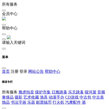
所有服务
会员中心
帮助中心
请输入关键词
菜单
首页
注册
登录
网站公告
帮助中心
频道专栏
所有服务
雅虎拍卖
煤炉市集
日雅跳蚤
乐天跳蚤
骏河屋
音频
奢侈品
摄影
艺术收藏
渔具
动漫手办
CD游戏
中古包
中古表
饰品
书法字画
乐器
邮票钱币
打火机
汽摩配件
酒