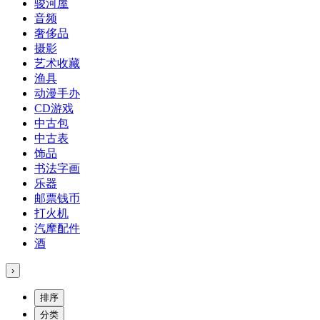
骏河屋
音频
奢侈品
摄影
艺术收藏
渔具
动漫手办
CD游戏
中古包
中古表
饰品
书法字画
乐器
邮票钱币
打火机
汽摩配件
酒
›
排序
分类