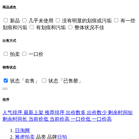
商品成色
新品
几乎未使用
没有明显的划痕或污垢
有一些
划痕和污垢
有划痕和污垢
整体状况不佳
出售方式
拍卖
一口价
销售状态
状态「在售」
状态「已售罄」
排序
人气排序
最新上架
推荐排序
出价数多
出价数少
剩余时间短
剩余时间长
当前价低
当前价高
一口价低
一口价高
日淘网
雅虎拍卖
品类
品牌
日拍