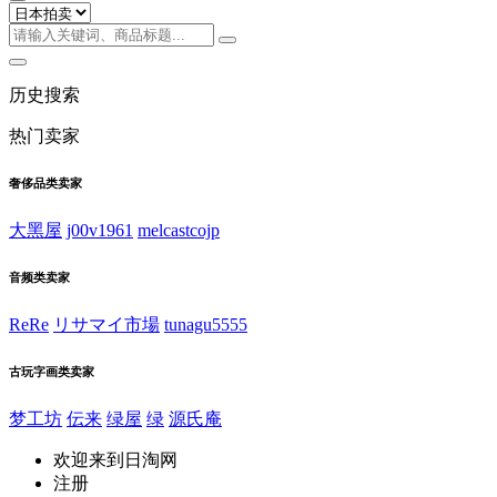
历史搜索
热门卖家
奢侈品类卖家
大黑屋
j00v1961
melcastcojp
音频类卖家
ReRe
リサマイ市場
tunagu5555
古玩字画类卖家
梦工坊
伝来
绿屋
绿
源氏庵
欢迎来到日淘网
注册