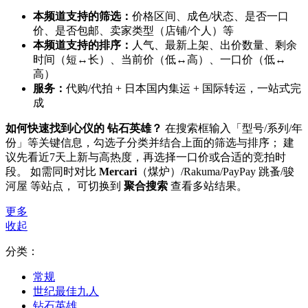
本频道支持的筛选：
价格区间、成色/状态、是否一口
价、是否包邮、卖家类型（店铺/个人）等
本频道支持的排序：
人气、最新上架、出价数量、剩余
时间（短↔长）、当前价（低↔高）、一口价（低↔
高）
服务：
代购/代拍 + 日本国内集运 + 国际转运，一站式完
成
如何快速找到心仪的 钻石英雄？
在搜索框输入「型号/系列/年
份」等关键信息，勾选子分类并结合上面的筛选与排序； 建
议先看近7天上新与高热度，再选择一口价或合适的竞拍时
段。 如需同时对比
Mercari
（煤炉）/Rakuma/PayPay 跳蚤/骏
河屋 等站点， 可切换到
聚合搜索
查看多站结果。
更多
收起
分类：
常规
世纪最佳九人
钻石英雄