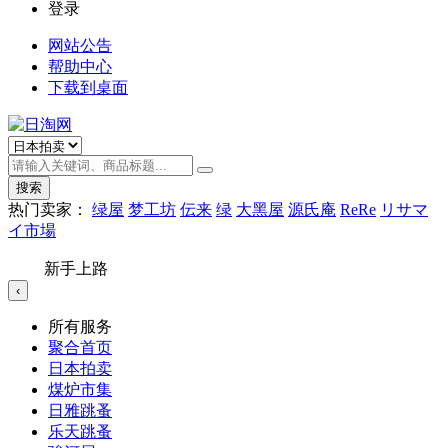
登录
网站公告
帮助中心
下载到桌面
搜索
热门卖家：
绿屋
梦工坊
伝来
绿
大黑屋
源氏庵
ReRe
リサマ
イ市場
新手上路
‹
所有服务
聚合首页
日本拍卖
煤炉市集
日雅跳蚤
乐天跳蚤