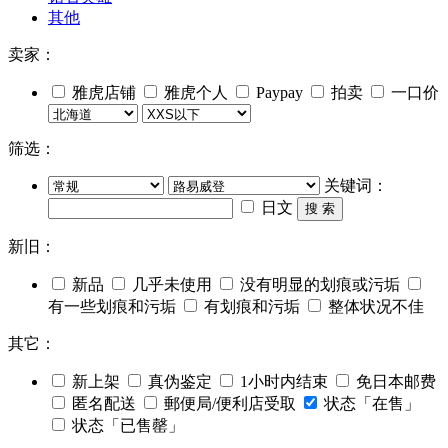
其他
卖家：
雅虎店铺
雅虎个人
Paypay
拍卖
一口价
筛选：
关键词：
日文
搜 索
新旧：
新品
几乎未使用
没有明显的划痕或污垢
有一些划痕和污垢
有划痕和污垢
整体状况不佳
其它：
新上架
真伪鉴定
1小时内结束
免日本邮费
匿名配送
郵便局/便利店受取
状态「在售」
状态「已售罄」