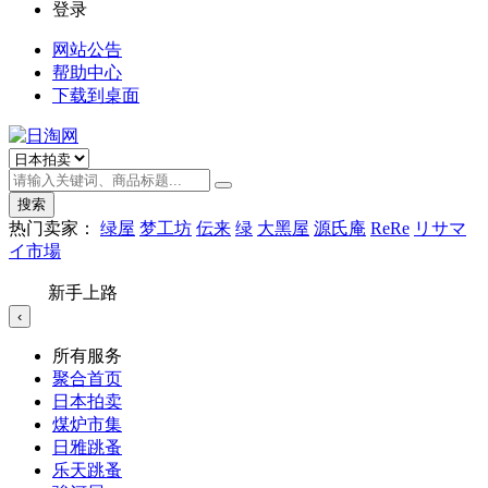
登录
网站公告
帮助中心
下载到桌面
搜索
热门卖家：
绿屋
梦工坊
伝来
绿
大黑屋
源氏庵
ReRe
リサマ
イ市場
新手上路
‹
所有服务
聚合首页
日本拍卖
煤炉市集
日雅跳蚤
乐天跳蚤