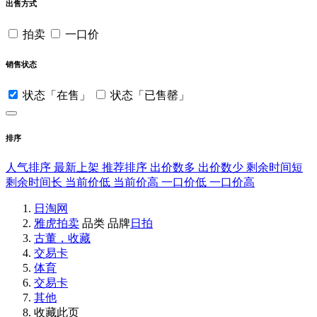
出售方式
拍卖
一口价
销售状态
状态「在售」
状态「已售罄」
排序
人气排序
最新上架
推荐排序
出价数多
出价数少
剩余时间短
剩余时间长
当前价低
当前价高
一口价低
一口价高
日淘网
雅虎拍卖
品类
品牌
日拍
古董，收藏
交易卡
体育
交易卡
其他
收藏此页