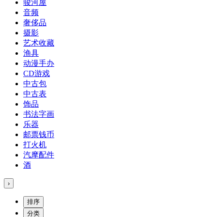
骏河屋
音频
奢侈品
摄影
艺术收藏
渔具
动漫手办
CD游戏
中古包
中古表
饰品
书法字画
乐器
邮票钱币
打火机
汽摩配件
酒
›
排序
分类