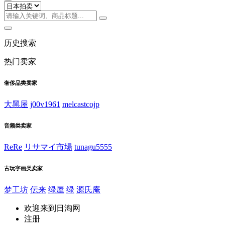
历史搜索
热门卖家
奢侈品类卖家
大黑屋
j00v1961
melcastcojp
音频类卖家
ReRe
リサマイ市場
tunagu5555
古玩字画类卖家
梦工坊
伝来
绿屋
绿
源氏庵
欢迎来到日淘网
注册