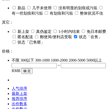
新品
几乎未使用
没有明显的划痕或污垢
有一些划痕和污垢
有划痕和污垢
整体状况不佳
其它：
新上架
真伪鉴定
1小时内结束
免日本邮费
匿名配送
郵便局/便利店受取
状态「在售」
状态「已售罄」
价格：
不限
300以下
300-1000
1000-2000
2000-5000
5000以上
~
RMB
确 定
人气排序
最新上架
推荐排序
出价数多
出价数少