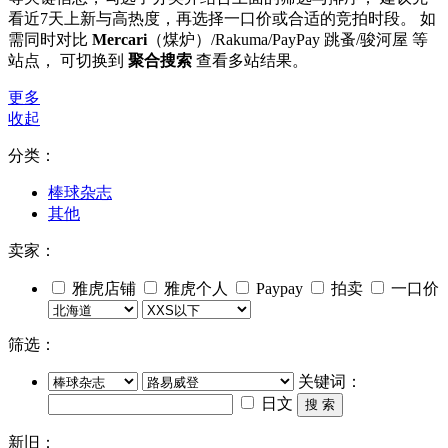
看近7天上新与高热度，再选择一口价或合适的竞拍时段。 如
需同时对比
Mercari
（煤炉）/Rakuma/PayPay 跳蚤/骏河屋 等
站点， 可切换到
聚合搜索
查看多站结果。
更多
收起
分类：
棒球杂志
其他
卖家：
雅虎店铺
雅虎个人
Paypay
拍卖
一口价
筛选：
关键词：
日文
搜 索
新旧：