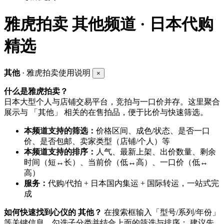
雅虎拍卖
其他频道 · 日本代购
精选
其他
· 雅虎拍卖使用说明
×
什么是雅虎拍卖？
日本大型个人与店铺交易平台，竞拍与一口价并存。这里聚合
展示与 「其他」 相关的在售拍品，便于比价与快速筛选。
本频道支持的筛选：
价格区间、成色/状态、是否一口
价、是否包邮、卖家类型（店铺/个人）等
本频道支持的排序：
人气、最新上架、出价数量、剩余
时间（短↔长）、当前价（低↔高）、一口价（低↔
高）
服务：
代购/代拍 + 日本国内集运 + 国际转运，一站式完
成
如何快速找到心仪的 其他？
在搜索框输入「型号/系列/年份」
等关键信息，勾选子分类并结合上面的筛选与排序； 建议先