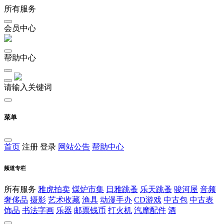
所有服务
会员中心
帮助中心
请输入关键词
菜单
首页
注册
登录
网站公告
帮助中心
频道专栏
所有服务
雅虎拍卖
煤炉市集
日雅跳蚤
乐天跳蚤
骏河屋
音频
奢侈品
摄影
艺术收藏
渔具
动漫手办
CD游戏
中古包
中古表
饰品
书法字画
乐器
邮票钱币
打火机
汽摩配件
酒