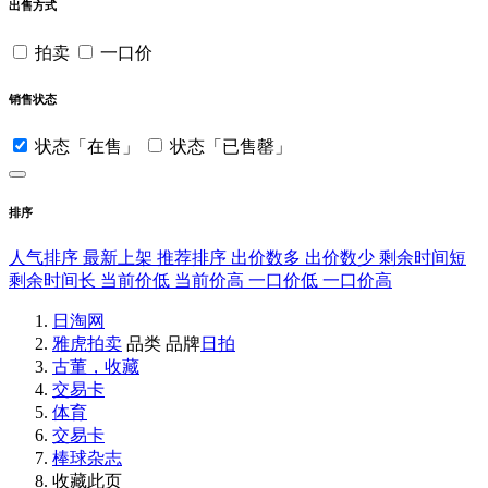
出售方式
拍卖
一口价
销售状态
状态「在售」
状态「已售罄」
排序
人气排序
最新上架
推荐排序
出价数多
出价数少
剩余时间短
剩余时间长
当前价低
当前价高
一口价低
一口价高
日淘网
雅虎拍卖
品类
品牌
日拍
古董，收藏
交易卡
体育
交易卡
棒球杂志
收藏此页