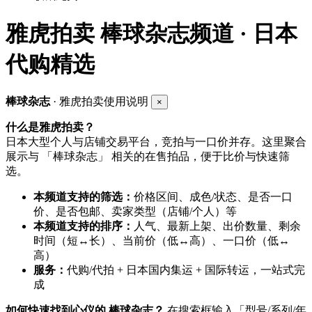
雅虎拍卖
棒球杂志频道 · 日本
代购精选
棒球杂志
· 雅虎拍卖使用说明
×
什么是雅虎拍卖？
日本大型个人与店铺交易平台，竞拍与一口价并存。这里聚合
展示与 「棒球杂志」 相关的在售拍品，便于比价与快速筛
选。
本频道支持的筛选：
价格区间、成色/状态、是否一口
价、是否包邮、卖家类型（店铺/个人）等
本频道支持的排序：
人气、最新上架、出价数量、剩余
时间（短↔长）、当前价（低↔高）、一口价（低↔
高）
服务：
代购/代拍 + 日本国内集运 + 国际转运，一站式完
成
如何快速找到心仪的 棒球杂志？
在搜索框输入「型号/系列/年