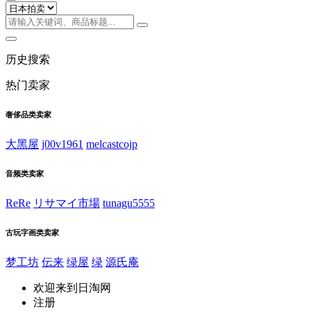
历史搜索
热门卖家
奢侈品类卖家
大黑屋
j00v1961
melcastcojp
音频类卖家
ReRe
リサマイ市場
tunagu5555
古玩字画类卖家
梦工坊
伝来
绿屋
绿
源氏庵
欢迎来到日淘网
注册