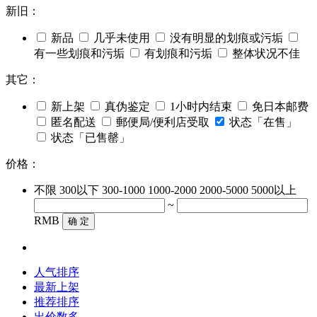
新旧：
新品
几乎未使用
没有明显的划痕或污垢
有一些划痕和污垢
有划痕和污垢
整体状况不佳
其它：
新上架
真伪鉴定
1小时内结束
免日本邮费
匿名配送
郵便局/便利店受取
状态「在售」
状态「已售罄」
价格：
不限
300以下
300-1000
1000-2000
2000-5000
5000以上
~
RMB
确 定
人气排序
最新上架
推荐排序
出价数多