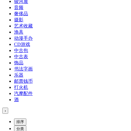
骏河屋
音频
奢侈品
摄影
艺术收藏
渔具
动漫手办
CD游戏
中古包
中古表
饰品
书法字画
乐器
邮票钱币
打火机
汽摩配件
酒
›
排序
分类