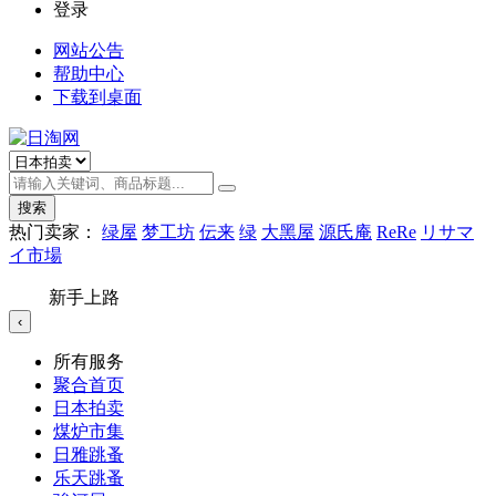
登录
网站公告
帮助中心
下载到桌面
搜索
热门卖家：
绿屋
梦工坊
伝来
绿
大黑屋
源氏庵
ReRe
リサマ
イ市場
新手上路
‹
所有服务
聚合首页
日本拍卖
煤炉市集
日雅跳蚤
乐天跳蚤