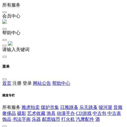
所有服务
会员中心
帮助中心
请输入关键词
菜单
首页
注册
登录
网站公告
帮助中心
频道专栏
所有服务
雅虎拍卖
煤炉市集
日雅跳蚤
乐天跳蚤
骏河屋
音频
奢侈品
摄影
艺术收藏
渔具
动漫手办
CD游戏
中古包
中古表
饰品
书法字画
乐器
邮票钱币
打火机
汽摩配件
酒