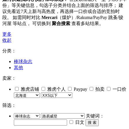
份」等关键信息，勾选子分类并结合上面的筛选与排序； 建
议先看近7天上新与高热度，再选择一口价或合适的竞拍时
段。 如需同时对比
Mercari
（煤炉）/Rakuma/PayPay 跳蚤/骏
河屋 等站点， 可切换到
聚合搜索
查看多站结果。
更多
收起
分类：
棒球杂志
其他
卖家：
雅虎店铺
雅虎个人
Paypay
拍卖
一口价
筛选：
关键词：
日文
搜 索