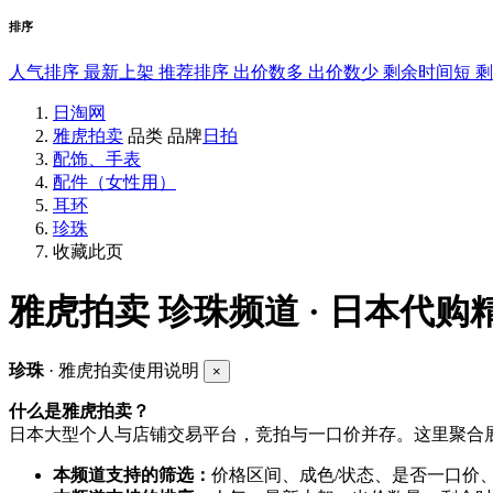
排序
人气排序
最新上架
推荐排序
出价数多
出价数少
剩余时间短
日淘网
雅虎拍卖
品类
品牌
日拍
配饰、手表
配件（女性用）
耳环
珍珠
收藏此页
雅虎拍卖
珍珠频道 · 日本代购
珍珠
· 雅虎拍卖使用说明
×
什么是雅虎拍卖？
日本大型个人与店铺交易平台，竞拍与一口价并存。这里聚合展
本频道支持的筛选：
价格区间、成色/状态、是否一口价