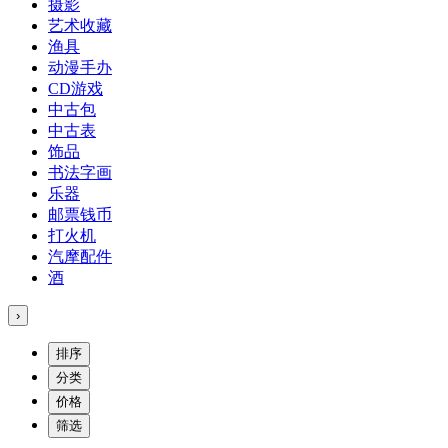
摄影
艺术收藏
渔具
动漫手办
CD游戏
中古包
中古表
饰品
书法字画
乐器
邮票钱币
打火机
汽摩配件
酒
›
排序
分类
价格
筛选