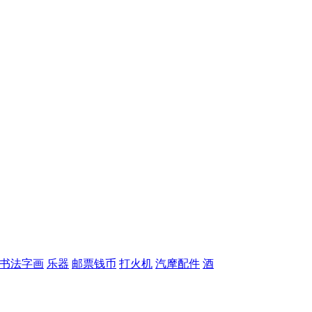
书法字画
乐器
邮票钱币
打火机
汽摩配件
酒