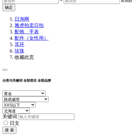
~
RMB
确定
日淘网
雅虎拍卖
日拍
配饰、手表
配件（女性用）
耳环
珍珠
收藏此页
分类与关键词
全部类目
全部品牌
关键词
日文
搜 索