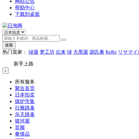
网站公告
帮助中心
下载到桌面
搜索
热门卖家：
绿屋
梦工坊
伝来
绿
大黑屋
源氏庵
ReRe
リサマイ
新手上路
‹
所有服务
聚合首页
日本拍卖
煤炉市集
日雅跳蚤
乐天跳蚤
骏河屋
音频
奢侈品