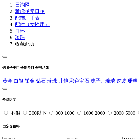
日淘网
雅虎拍卖
日拍
配饰、手表
配件（女性用）
耳环
珍珠
收藏此页
选择子类目
全部类目
全部品牌
黄金
白银
铂金
钻石
珍珠
其他
彩色宝石
珠子、玻璃
虎皮
珊瑚
价格区间
不限
300以下
300-1000
1000-2000
2000-5000
自定义价格