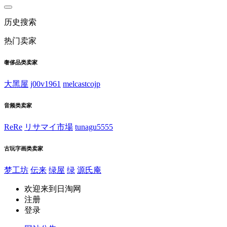
历史搜索
热门卖家
奢侈品类卖家
大黑屋
j00v1961
melcastcojp
音频类卖家
ReRe
リサマイ市場
tunagu5555
古玩字画类卖家
梦工坊
伝来
绿屋
绿
源氏庵
欢迎来到日淘网
注册
登录