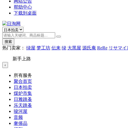
网站公告
帮助中心
下载到桌面
搜索
热门卖家：
绿屋
梦工坊
伝来
绿
大黑屋
源氏庵
ReRe
リサマイ
新手上路
‹
所有服务
聚合首页
日本拍卖
煤炉市集
日雅跳蚤
乐天跳蚤
骏河屋
音频
奢侈品