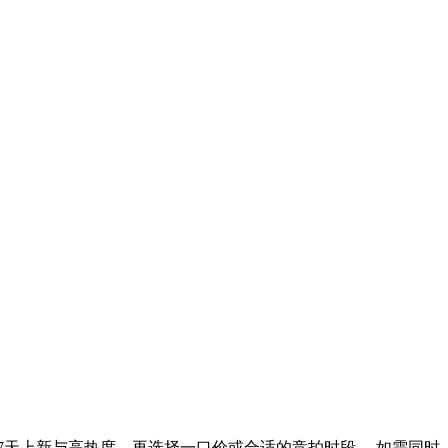
7天上新与高热度，再选择一口价或合适的竞拍时段。 如需同时