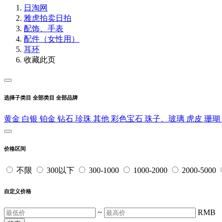
日淘网
雅虎拍卖
日拍
配饰、手表
配件（女性用）
耳环
收藏此页
选择子类目
全部类目
全部品牌
黄金
白银
铂金
钻石
珍珠
其他
彩色宝石
珠子、玻璃
虎皮
珊瑚
价格区间
不限
300以下
300-1000
1000-2000
2000-5000
自定义价格
~
RMB