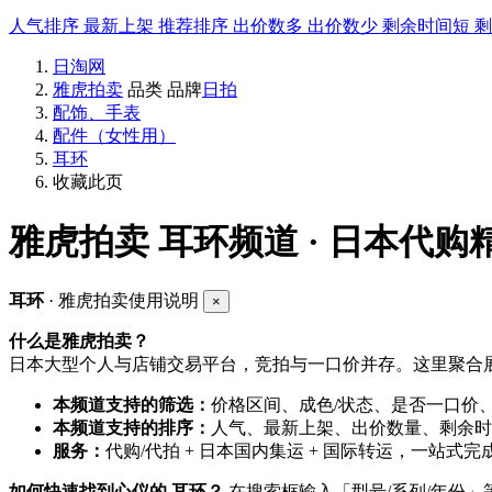
人气排序
最新上架
推荐排序
出价数多
出价数少
剩余时间短
日淘网
雅虎拍卖
品类
品牌
日拍
配饰、手表
配件（女性用）
耳环
收藏此页
雅虎拍卖
耳环频道 · 日本代购
耳环
· 雅虎拍卖使用说明
×
什么是雅虎拍卖？
日本大型个人与店铺交易平台，竞拍与一口价并存。这里聚合展
本频道支持的筛选：
价格区间、成色/状态、是否一口价
本频道支持的排序：
人气、最新上架、出价数量、剩余时
服务：
代购/代拍 + 日本国内集运 + 国际转运，一站式完
如何快速找到心仪的 耳环？
在搜索框输入「型号/系列/年份