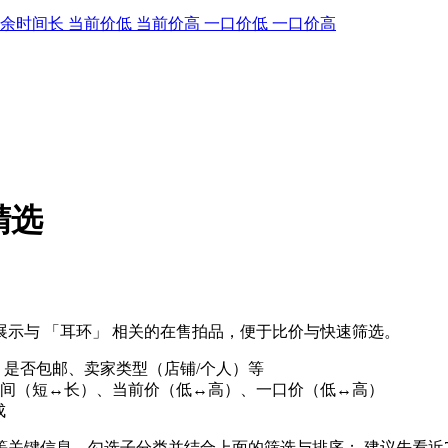
剩余时间长
当前价低
当前价高
一口价低
一口价高
精选
示与 「耳环」 相关的在售拍品，便于比价与快速筛选。
、是否包邮、卖家类型（店铺/个人）等
间（短↔长）、当前价（低↔高）、一口价（低↔高）
成
」等关键信息，勾选子分类并结合上面的筛选与排序； 建议先看近