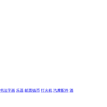
书法字画
乐器
邮票钱币
打火机
汽摩配件
酒