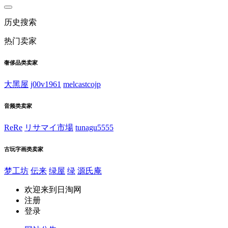
历史搜索
热门卖家
奢侈品类卖家
大黑屋
j00v1961
melcastcojp
音频类卖家
ReRe
リサマイ市場
tunagu5555
古玩字画类卖家
梦工坊
伝来
绿屋
绿
源氏庵
欢迎来到日淘网
注册
登录