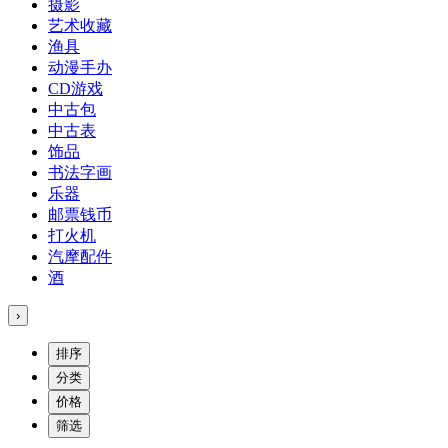
摄影
艺术收藏
渔具
动漫手办
CD游戏
中古包
中古表
饰品
书法字画
乐器
邮票钱币
打火机
汽摩配件
酒
›
排序
分类
价格
筛选