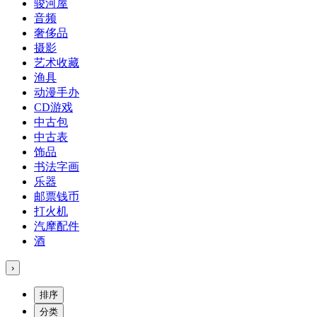
骏河屋
音频
奢侈品
摄影
艺术收藏
渔具
动漫手办
CD游戏
中古包
中古表
饰品
书法字画
乐器
邮票钱币
打火机
汽摩配件
酒
›
排序
分类