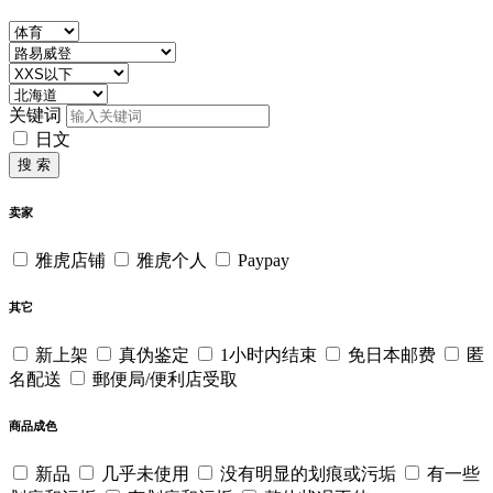
关键词
日文
搜 索
卖家
雅虎店铺
雅虎个人
Paypay
其它
新上架
真伪鉴定
1小时内结束
免日本邮费
匿
名配送
郵便局/便利店受取
商品成色
新品
几乎未使用
没有明显的划痕或污垢
有一些