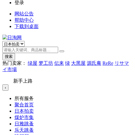
登录
网站公告
帮助中心
下载到桌面
搜索
热门卖家：
绿屋
梦工坊
伝来
绿
大黑屋
源氏庵
ReRe
リサマ
イ市場
新手上路
‹
所有服务
聚合首页
日本拍卖
煤炉市集
日雅跳蚤
乐天跳蚤