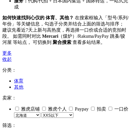
服务：
代购/代拍 + 日本国内集运 + 国际转运，一站式完
成
如何快速找到心仪的 体育、其他？
在搜索框输入「型号/系列/
年份」等关键信息，勾选子分类并结合上面的筛选与排序；
建议先看近7天上新与高热度，再选择一口价或合适的竞拍时
段。 如需同时对比
Mercari
（煤炉）/Rakuma/PayPay 跳蚤/骏
河屋 等站点， 可切换到
聚合搜索
查看多站结果。
更多
收起
分类：
体育
其他
卖家：
雅虎店铺
雅虎个人
Paypay
拍卖
一口价
筛选：