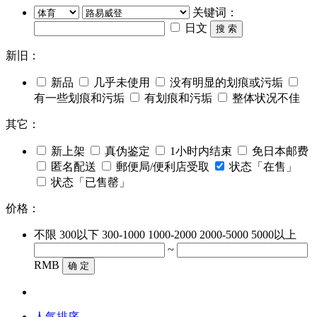
关键词：
日文
搜 索
新旧：
新品
几乎未使用
没有明显的划痕或污垢
有一些划痕和污垢
有划痕和污垢
整体状况不佳
其它：
新上架
真伪鉴定
1小时内结束
免日本邮费
匿名配送
郵便局/便利店受取
状态「在售」
状态「已售罄」
价格：
不限
300以下
300-1000
1000-2000
2000-5000
5000以上
~
RMB
确 定
人气排序