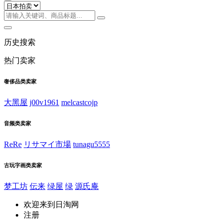
历史搜索
热门卖家
奢侈品类卖家
大黑屋
j00v1961
melcastcojp
音频类卖家
ReRe
リサマイ市場
tunagu5555
古玩字画类卖家
梦工坊
伝来
绿屋
绿
源氏庵
欢迎来到日淘网
注册