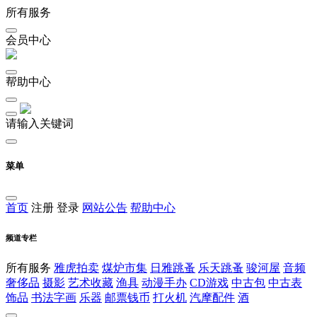
所有服务
会员中心
帮助中心
请输入关键词
菜单
首页
注册
登录
网站公告
帮助中心
频道专栏
所有服务
雅虎拍卖
煤炉市集
日雅跳蚤
乐天跳蚤
骏河屋
音频
奢侈品
摄影
艺术收藏
渔具
动漫手办
CD游戏
中古包
中古表
饰品
书法字画
乐器
邮票钱币
打火机
汽摩配件
酒