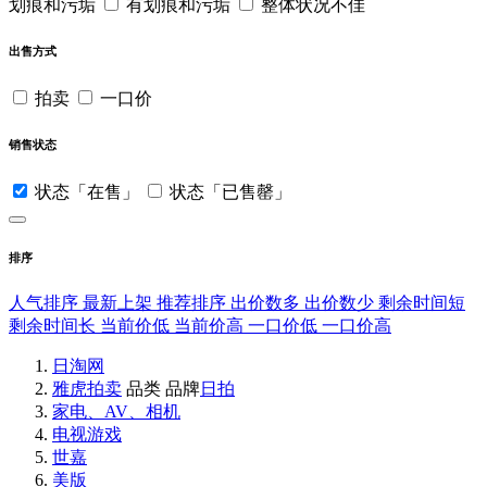
划痕和污垢
有划痕和污垢
整体状况不佳
出售方式
拍卖
一口价
销售状态
状态「在售」
状态「已售罄」
排序
人气排序
最新上架
推荐排序
出价数多
出价数少
剩余时间短
剩余时间长
当前价低
当前价高
一口价低
一口价高
日淘网
雅虎拍卖
品类
品牌
日拍
家电、AV、相机
电视游戏
世嘉
美版