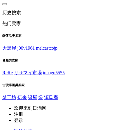
历史搜索
热门卖家
奢侈品类卖家
大黑屋
j00v1961
melcastcojp
音频类卖家
ReRe
リサマイ市場
tunagu5555
古玩字画类卖家
梦工坊
伝来
绿屋
绿
源氏庵
欢迎来到日淘网
注册
登录