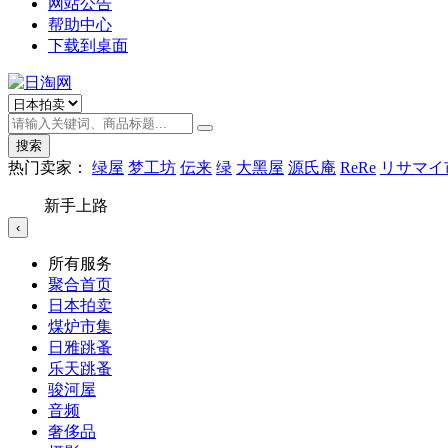
网站公告
帮助中心
下载到桌面
搜索
热门卖家：
绿屋
梦工坊
伝来
绿
大黑屋
源氏庵
ReRe
リサマイ
新手上路
‹
所有服务
聚合首页
日本拍卖
煤炉市集
日雅跳蚤
乐天跳蚤
骏河屋
音频
奢侈品