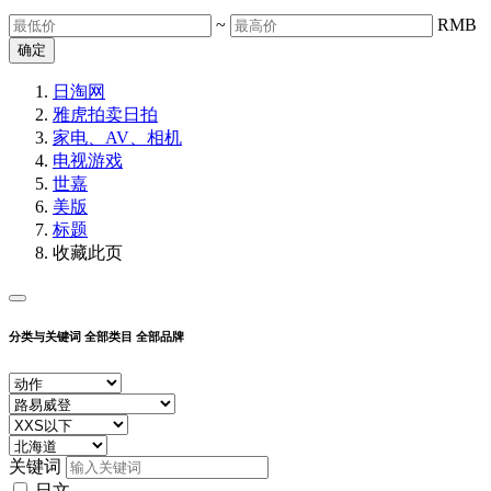
~
RMB
确定
日淘网
雅虎拍卖
日拍
家电、AV、相机
电视游戏
世嘉
美版
标题
收藏此页
分类与关键词
全部类目
全部品牌
关键词
日文