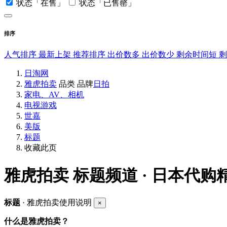
状态「在售」
状态「已售罄」
排序
人气排序
最新上架
推荐排序
出价数多
出价数少
剩余时间短
日淘网
雅虎拍卖
品类
品牌
日拍
家电、AV、相机
电视游戏
世嘉
美版
标题
收藏此页
雅虎拍卖
标题频道 · 日本代购
标题
· 雅虎拍卖使用说明
×
什么是雅虎拍卖？