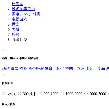
日淘网
雅虎拍卖
日拍
家电、AV、相机
电视游戏
世嘉
美版
标题
收藏此页
选择子类目
全部类目
全部品牌
动作
冒险
模拟
角色扮演
体育、其他
拼图、迷宫
卡片、桌面
价格区间
不限
300以下
300-1000
1000-2000
2000-5000
自定义价格