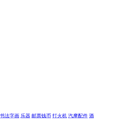
书法字画
乐器
邮票钱币
打火机
汽摩配件
酒