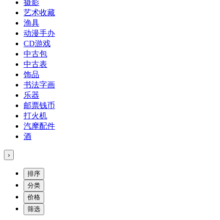
摄影
艺术收藏
渔具
动漫手办
CD游戏
中古包
中古表
饰品
书法字画
乐器
邮票钱币
打火机
汽摩配件
酒
›
排序
分类
价格
筛选