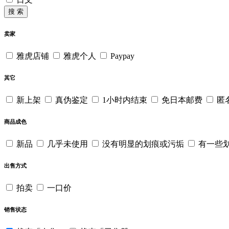
搜 索
卖家
雅虎店铺
雅虎个人
Paypay
其它
新上架
真伪鉴定
1小时内结束
免日本邮费
匿
商品成色
新品
几乎未使用
没有明显的划痕或污垢
有一些
出售方式
拍卖
一口价
销售状态