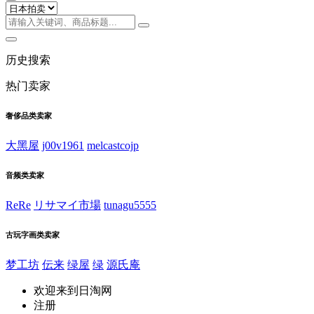
历史搜索
热门卖家
奢侈品类卖家
大黑屋
j00v1961
melcastcojp
音频类卖家
ReRe
リサマイ市場
tunagu5555
古玩字画类卖家
梦工坊
伝来
绿屋
绿
源氏庵
欢迎来到日淘网
注册