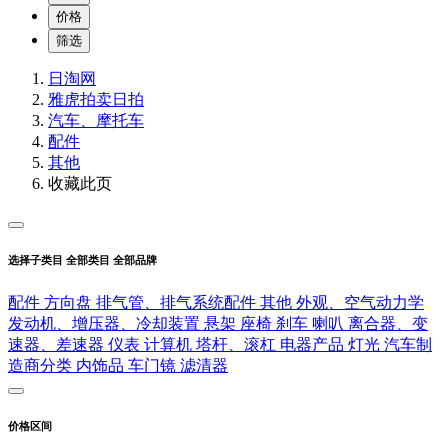
价格
筛选
日淘网
雅虎拍卖
日拍
汽车、摩托车
配件
其他
收藏此页
选择子类目
全部类目
全部品牌
配件
方向盘
排气管、排气系统配件
其他
外观、空气动力学
发动机、增压器、冷却装置
悬架
座椅
刹车
喇叭
离合器、变
速器、差速器
仪表
计算机
塔杆、滚杠
电器产品
灯光
汽车制
造商分类
内饰品
车门镜
滤清器
价格区间