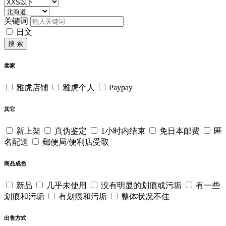
关键词
日文
搜 索
卖家
雅虎店铺
雅虎个人
Paypay
其它
新上架
真伪鉴定
1小时内结束
免日本邮费
匿
名配送
郵便局/便利店受取
商品成色
新品
几乎未使用
没有明显的划痕或污垢
有一些
划痕和污垢
有划痕和污垢
整体状况不佳
出售方式