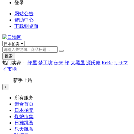
登录
网站公告
帮助中心
下载到桌面
搜索
热门卖家：
绿屋
梦工坊
伝来
绿
大黑屋
源氏庵
ReRe
リサマ
イ市場
新手上路
‹
所有服务
聚合首页
日本拍卖
煤炉市集
日雅跳蚤
乐天跳蚤