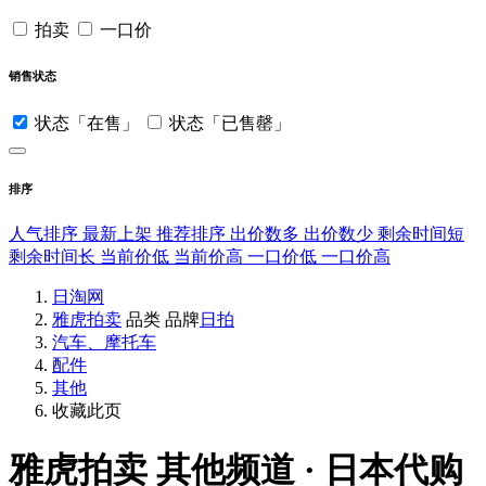
拍卖
一口价
销售状态
状态「在售」
状态「已售罄」
排序
人气排序
最新上架
推荐排序
出价数多
出价数少
剩余时间短
剩余时间长
当前价低
当前价高
一口价低
一口价高
日淘网
雅虎拍卖
品类
品牌
日拍
汽车、摩托车
配件
其他
收藏此页
雅虎拍卖
其他频道 · 日本代购