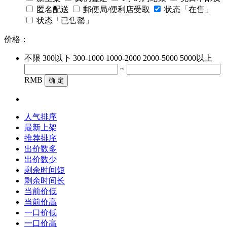
匿名配送
郵便局/便利店受取
状态「在售」
状态「已售罄」
价格：
不限
300以下
300-1000
1000-2000
2000-5000
5000以上
~
RMB
确 定
人气排序
最新上架
推荐排序
出价数多
出价数少
剩余时间短
剩余时间长
当前价低
当前价高
一口价低
一口价高