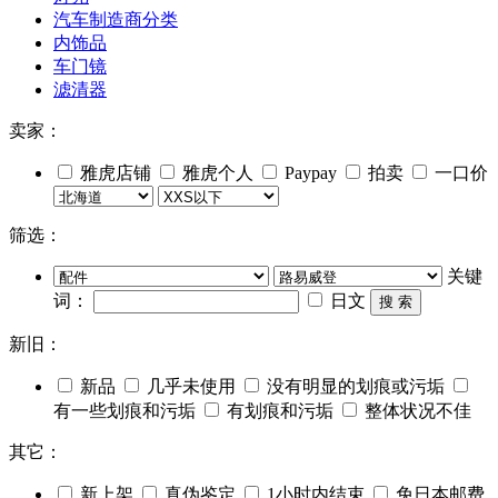
汽车制造商分类
内饰品
车门镜
滤清器
卖家：
雅虎店铺
雅虎个人
Paypay
拍卖
一口价
筛选：
关键
词：
日文
搜 索
新旧：
新品
几乎未使用
没有明显的划痕或污垢
有一些划痕和污垢
有划痕和污垢
整体状况不佳
其它：
新上架
真伪鉴定
1小时内结束
免日本邮费