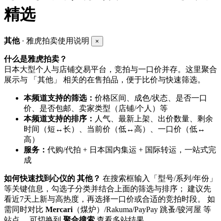
精选
其他
· 雅虎拍卖使用说明
×
什么是雅虎拍卖？
日本大型个人与店铺交易平台，竞拍与一口价并存。这里聚合
展示与 「其他」 相关的在售拍品，便于比价与快速筛选。
本频道支持的筛选：
价格区间、成色/状态、是否一口
价、是否包邮、卖家类型（店铺/个人）等
本频道支持的排序：
人气、最新上架、出价数量、剩余
时间（短↔长）、当前价（低↔高）、一口价（低↔
高）
服务：
代购/代拍 + 日本国内集运 + 国际转运，一站式完
成
如何快速找到心仪的 其他？
在搜索框输入「型号/系列/年份」
等关键信息，勾选子分类并结合上面的筛选与排序； 建议先
看近7天上新与高热度，再选择一口价或合适的竞拍时段。 如
需同时对比
Mercari
（煤炉）/Rakuma/PayPay 跳蚤/骏河屋 等
站点， 可切换到
聚合搜索
查看多站结果。