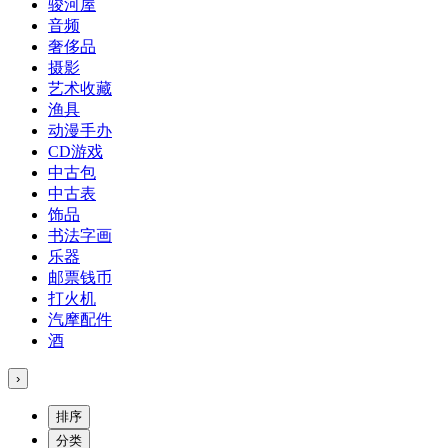
骏河屋
音频
奢侈品
摄影
艺术收藏
渔具
动漫手办
CD游戏
中古包
中古表
饰品
书法字画
乐器
邮票钱币
打火机
汽摩配件
酒
›
排序
分类