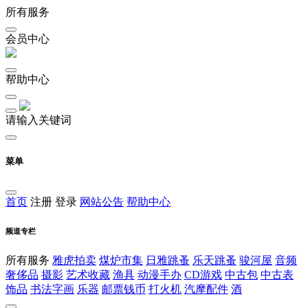
所有服务
会员中心
帮助中心
请输入关键词
菜单
首页
注册
登录
网站公告
帮助中心
频道专栏
所有服务
雅虎拍卖
煤炉市集
日雅跳蚤
乐天跳蚤
骏河屋
音频
奢侈品
摄影
艺术收藏
渔具
动漫手办
CD游戏
中古包
中古表
饰品
书法字画
乐器
邮票钱币
打火机
汽摩配件
酒