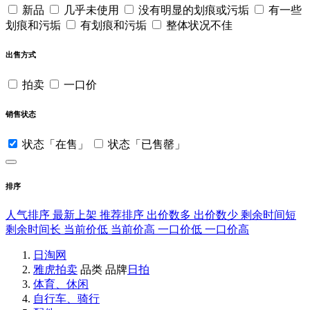
新品
几乎未使用
没有明显的划痕或污垢
有一些
划痕和污垢
有划痕和污垢
整体状况不佳
出售方式
拍卖
一口价
销售状态
状态「在售」
状态「已售罄」
排序
人气排序
最新上架
推荐排序
出价数多
出价数少
剩余时间短
剩余时间长
当前价低
当前价高
一口价低
一口价高
日淘网
雅虎拍卖
品类
品牌
日拍
体育、休闲
自行车、骑行