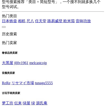
型号搜索推荐「类目 + 简短型号」，一个搜不到就多换几个
型号词试。
热门类目
日本铁壶
相机
尺八
任天堂
路易威登
欧米茄
音响功放
历史搜索
热门卖家
奢侈品类卖家
大黑屋
j00v1961
melcastcojp
音频类卖家
ReRe
リサマイ市場
tunagu5555
古玩字画类卖家
梦工坊
伝来
绿屋
绿
源氏庵