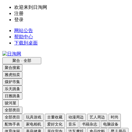
欢迎来到日淘网
注册
登录
网站公告
帮助中心
下载到桌面
聚合 · 全部
聚合搜索
雅虎拍卖
煤炉市集
乐天跳蚤
日雅跳蚤
骏河屋
全部类目
全部类目
玩具游戏
古董收藏
动漫周边
艺人周边
时尚
配饰手表
家电相机
爱好文化
音乐
书籍杂志
电脑设备
体育休闲
美容健康
居住室内
汽车摩托
食品饮料
婴儿用品