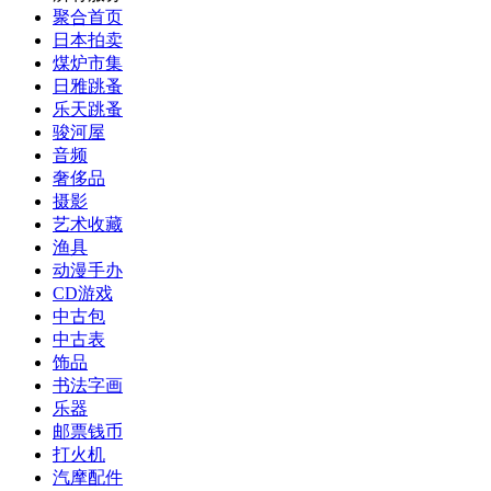
聚合首页
日本拍卖
煤炉市集
日雅跳蚤
乐天跳蚤
骏河屋
音频
奢侈品
摄影
艺术收藏
渔具
动漫手办
CD游戏
中古包
中古表
饰品
书法字画
乐器
邮票钱币
打火机
汽摩配件