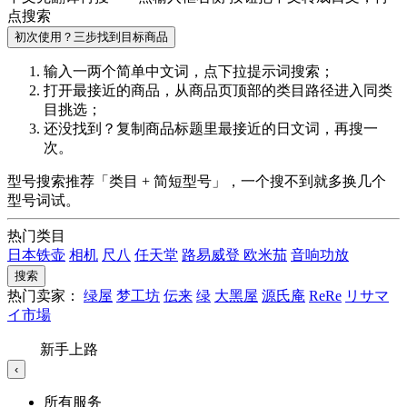
点搜索
初次使用？三步找到目标商品
输入一两个简单中文词，点
下拉提示词
搜索；
打开最接近的商品，从商品页顶部的
类目路径
进入同类
目挑选；
还没找到？复制商品标题里最接近的
日文词
，再搜一
次。
型号搜索推荐「类目 + 简短型号」，一个搜不到就多换几个
型号词试。
热门类目
日本铁壶
相机
尺八
任天堂
路易威登
欧米茄
音响功放
搜索
热门卖家：
绿屋
梦工坊
伝来
绿
大黑屋
源氏庵
ReRe
リサマ
イ市場
新手上路
‹
所有服务