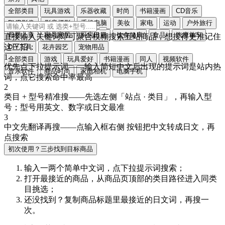
全部类目
玩具游戏
乐器收藏
时尚
书籍漫画
CD音乐
DVD影像
影音摄影
手机电脑
美妆
家电
运动
户外旅行
母婴儿童
家具家居
厨房日用
饮食健康
食品
汽摩单车
直接输入关键词即可聚合模糊搜索五站商品，想搜得更准记住
这三招：
DIY工具
花卉园艺
宠物用品
1
全部类目
游戏
玩具爱好
书籍漫画
同人
视频软件
优先点下拉提示词
——输入简短中文后出现的提示词是站内热
音乐软件
商品时尚
家电相机
电脑手机
词，点它搜索命中率最高
2
类目 + 型号精准搜
——先选左侧「站点 · 类目」，再输入型
号；型号用
英文、数字或日文
最准
3
中文先翻译再搜
——点输入框右侧
按钮把中文转成
日文
，再
点搜索
初次使用？三步找到目标商品
输入一两个简单中文词，点
下拉提示词
搜索；
打开最接近的商品，从商品页顶部的
类目路径
进入同类
目挑选；
还没找到？复制商品标题里最接近的
日文词
，再搜一
次。