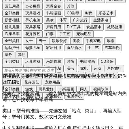
园艺用品
办公用品
票券金券
其他
全部类目
玩具游戏
书籍漫画
CD影碟
时尚
乐器艺术
影音相机
手机电脑
美妆
体育
户外旅行
生活家电
婴儿儿童
家具家居
厨房日用
DIY工具
食品酒水
减肥健康
汽摩单车
花卉园艺
门票
手工艺
宠物用品
全部类目
女士
男士
娱乐爱好
美妆
手机家电
乐器
运动户外
母婴儿童
家居日用
食品酒水
手工艺
汽车摩托
票务
其他
全部类目
玩具游戏
乐器收藏
时尚
书籍漫画
CD音乐
DVD影像
影音摄影
手机电脑
美妆
家电
运动
户外旅行
母婴儿童
家具家居
厨房日用
饮食健康
食品
汽摩单车
直接输入关键词即可聚合模糊搜索五站商品，想搜得更准记住
这三招：
DIY工具
花卉园艺
宠物用品
1
全部类目
游戏
玩具爱好
书籍漫画
同人
视频软件
优先点下拉提示词
——输入简短中文后出现的提示词是站内热
音乐软件
商品时尚
家电相机
电脑手机
词，点它搜索命中率最高
2
类目 + 型号精准搜
——先选左侧「站点 · 类目」，再输入型
号；型号用
英文、数字或日文
最准
3
中文先翻译再搜
——点输入框右侧
按钮把中文转成
日文
，再