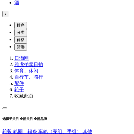
酒
›
排序
分类
价格
筛选
日淘网
雅虎拍卖
日拍
体育、休闲
自行车、骑行
配件
轮子
收藏此页
选择子类目
全部类目
全部品牌
轮毂
轮圈、辐条
车轮（完组、手组）
其他