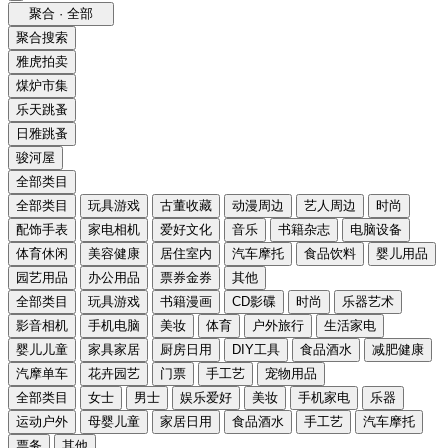
聚合 · 全部
聚合搜索
雅虎拍卖
煤炉市集
乐天跳蚤
日雅跳蚤
骏河屋
全部类目
全部类目
玩具游戏
古董收藏
动漫周边
艺人周边
时尚
配饰手表
家电相机
爱好文化
音乐
书籍杂志
电脑设备
体育休闲
美容健康
居住室内
汽车摩托
食品饮料
婴儿用品
园艺用品
办公用品
票券金券
其他
全部类目
玩具游戏
书籍漫画
CD影碟
时尚
乐器艺术
影音相机
手机电脑
美妆
体育
户外旅行
生活家电
婴儿儿童
家具家居
厨房日用
DIY工具
食品酒水
减肥健康
汽摩单车
花卉园艺
门票
手工艺
宠物用品
全部类目
女士
男士
娱乐爱好
美妆
手机家电
乐器
运动户外
母婴儿童
家居日用
食品酒水
手工艺
汽车摩托
票务
其他