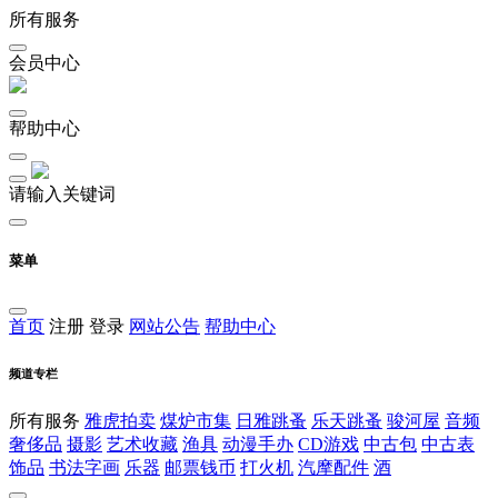
所有服务
会员中心
帮助中心
请输入关键词
菜单
首页
注册
登录
网站公告
帮助中心
频道专栏
所有服务
雅虎拍卖
煤炉市集
日雅跳蚤
乐天跳蚤
骏河屋
音频
奢侈品
摄影
艺术收藏
渔具
动漫手办
CD游戏
中古包
中古表
饰品
书法字画
乐器
邮票钱币
打火机
汽摩配件
酒