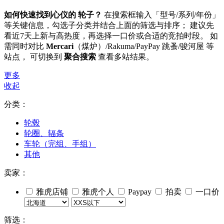
如何快速找到心仪的 轮子？
在搜索框输入「型号/系列/年份」
等关键信息，勾选子分类并结合上面的筛选与排序； 建议先
看近7天上新与高热度，再选择一口价或合适的竞拍时段。 如
需同时对比
Mercari
（煤炉）/Rakuma/PayPay 跳蚤/骏河屋 等
站点， 可切换到
聚合搜索
查看多站结果。
更多
收起
分类：
轮毂
轮圈、辐条
车轮（完组、手组）
其他
卖家：
雅虎店铺
雅虎个人
Paypay
拍卖
一口价
筛选：