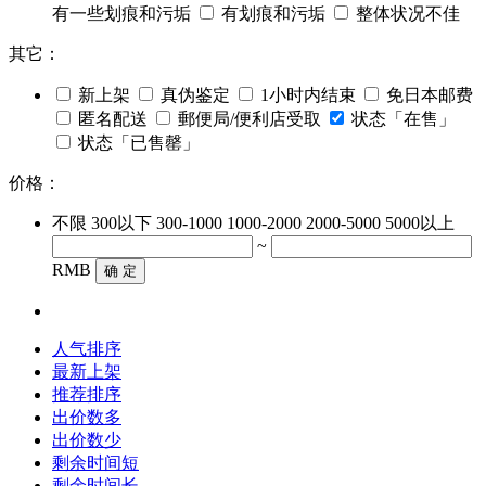
有一些划痕和污垢
有划痕和污垢
整体状况不佳
其它：
新上架
真伪鉴定
1小时内结束
免日本邮费
匿名配送
郵便局/便利店受取
状态「在售」
状态「已售罄」
价格：
不限
300以下
300-1000
1000-2000
2000-5000
5000以上
~
RMB
确 定
人气排序
最新上架
推荐排序
出价数多
出价数少
剩余时间短
剩余时间长