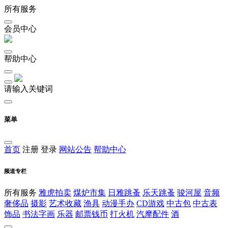
所有服务
会员中心
帮助中心
请输入关键词
菜单
首页
注册
登录
网站公告
帮助中心
频道专栏
所有服务
雅虎拍卖
煤炉市集
日雅跳蚤
乐天跳蚤
骏河屋
音频
奢侈品
摄影
艺术收藏
渔具
动漫手办
CD游戏
中古包
中古表
饰品
书法字画
乐器
邮票钱币
打火机
汽摩配件
酒