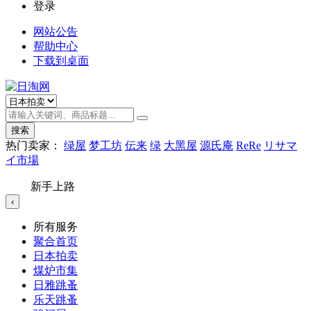
登录
网站公告
帮助中心
下载到桌面
搜索
热门卖家：
绿屋
梦工坊
伝来
绿
大黑屋
源氏庵
ReRe
リサマ
イ市場
新手上路
‹
所有服务
聚合首页
日本拍卖
煤炉市集
日雅跳蚤
乐天跳蚤