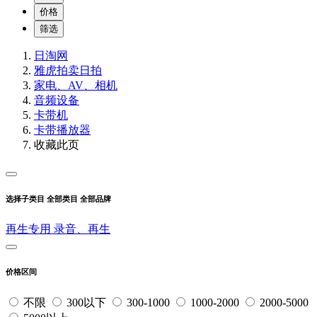
价格
筛选
日淘网
雅虎拍卖
日拍
家电、AV、相机
音频设备
卡带机
卡带播放器
收藏此页
选择子类目
全部类目
全部品牌
再生专用
录音、再生
价格区间
不限
300以下
300-1000
1000-2000
2000-5000