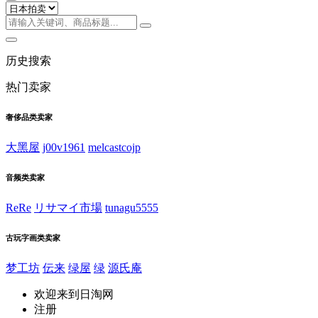
历史搜索
热门卖家
奢侈品类卖家
大黑屋
j00v1961
melcastcojp
音频类卖家
ReRe
リサマイ市場
tunagu5555
古玩字画类卖家
梦工坊
伝来
绿屋
绿
源氏庵
欢迎来到日淘网
注册