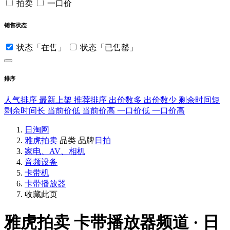
拍卖
一口价
销售状态
状态「在售」
状态「已售罄」
排序
人气排序
最新上架
推荐排序
出价数多
出价数少
剩余时间短
剩余时间长
当前价低
当前价高
一口价低
一口价高
日淘网
雅虎拍卖
品类
品牌
日拍
家电、AV、相机
音频设备
卡带机
卡带播放器
收藏此页
雅虎拍卖
卡带播放器频道 · 日