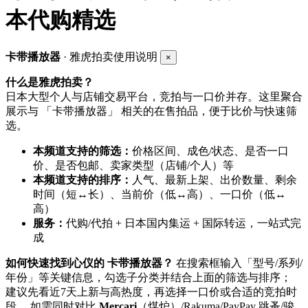
本代购精选
卡带播放器
· 雅虎拍卖使用说明
×
什么是雅虎拍卖？
日本大型个人与店铺交易平台，竞拍与一口价并存。这里聚合
展示与 「卡带播放器」 相关的在售拍品，便于比价与快速筛
选。
本频道支持的筛选：
价格区间、成色/状态、是否一口
价、是否包邮、卖家类型（店铺/个人）等
本频道支持的排序：
人气、最新上架、出价数量、剩余
时间（短↔长）、当前价（低↔高）、一口价（低↔
高）
服务：
代购/代拍 + 日本国内集运 + 国际转运，一站式完
成
如何快速找到心仪的 卡带播放器？
在搜索框输入「型号/系列/
年份」等关键信息，勾选子分类并结合上面的筛选与排序；
建议先看近7天上新与高热度，再选择一口价或合适的竞拍时
段。 如需同时对比
Mercari
（煤炉）/Rakuma/PayPay 跳蚤/骏