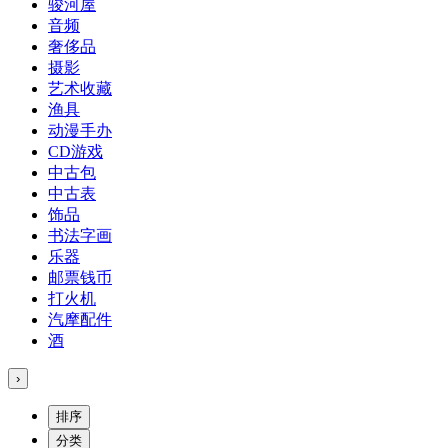
骏河屋
音频
奢侈品
摄影
艺术收藏
渔具
动漫手办
CD游戏
中古包
中古表
饰品
书法字画
乐器
邮票钱币
打火机
汽摩配件
酒
›
排序
分类