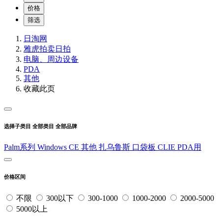
价格
筛选
日淘网
雅虎拍卖
日拍
电脑、周边设备
PDA
其他
收藏此页
选择子类目
全部类目
全部品牌
Palm系列
Windows CE
其他
扎乌鲁斯
口袋板
CLIE
PDA用
价格区间
不限
300以下
300-1000
1000-2000
2000-5000
5000以上