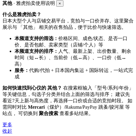
其他
· 雅虎拍卖使用说明
×
什么是雅虎拍卖？
日本大型个人与店铺交易平台，竞拍与一口价并存。这里聚合
展示与 「其他」 相关的在售拍品，便于比价与快速筛选。
本频道支持的筛选：
价格区间、成色/状态、是否一口
价、是否包邮、卖家类型（店铺/个人）等
本频道支持的排序：
人气、最新上架、出价数量、剩余
时间（短↔长）、当前价（低↔高）、一口价（低↔
高）
服务：
代购/代拍 + 日本国内集运 + 国际转运，一站式完
成
如何快速找到心仪的 其他？
在搜索框输入「型号/系列/年份」
等关键信息，勾选子分类并结合上面的筛选与排序； 建议先
看近7天上新与高热度，再选择一口价或合适的竞拍时段。 如
需同时对比
Mercari
（煤炉）/Rakuma/PayPay 跳蚤/骏河屋 等
站点， 可切换到
聚合搜索
查看多站结果。
更多
收起