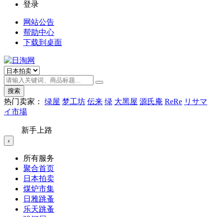
登录
网站公告
帮助中心
下载到桌面
搜索
热门卖家：
绿屋
梦工坊
伝来
绿
大黑屋
源氏庵
ReRe
リサマ
イ市場
新手上路
‹
所有服务
聚合首页
日本拍卖
煤炉市集
日雅跳蚤
乐天跳蚤