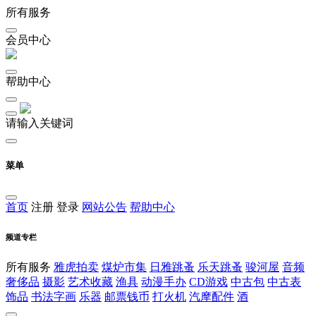
所有服务
会员中心
帮助中心
请输入关键词
菜单
首页
注册
登录
网站公告
帮助中心
频道专栏
所有服务
雅虎拍卖
煤炉市集
日雅跳蚤
乐天跳蚤
骏河屋
音频
奢侈品
摄影
艺术收藏
渔具
动漫手办
CD游戏
中古包
中古表
饰品
书法字画
乐器
邮票钱币
打火机
汽摩配件
酒