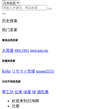
历史搜索
热门卖家
奢侈品类卖家
大黑屋
j00v1961
melcastcojp
音频类卖家
ReRe
リサマイ市場
tunagu5555
古玩字画类卖家
梦工坊
伝来
绿屋
绿
源氏庵
欢迎来到日淘网
注册