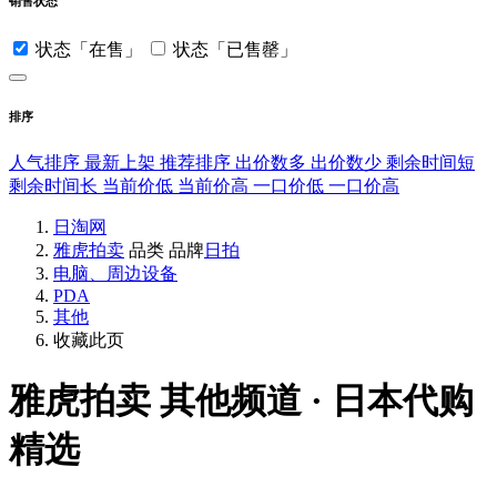
销售状态
状态「在售」
状态「已售罄」
排序
人气排序
最新上架
推荐排序
出价数多
出价数少
剩余时间短
剩余时间长
当前价低
当前价高
一口价低
一口价高
日淘网
雅虎拍卖
品类
品牌
日拍
电脑、周边设备
PDA
其他
收藏此页
雅虎拍卖
其他频道 · 日本代购
精选