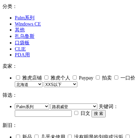
分类：
Palm系列
Windows CE
其他
扎乌鲁斯
口袋板
CLIE
PDA用
卖家：
雅虎店铺
雅虎个人
Paypay
拍卖
一口价
筛选：
关键词：
日文
搜 索
新旧：
新品
几乎未使用
没有明显的划痕或污垢