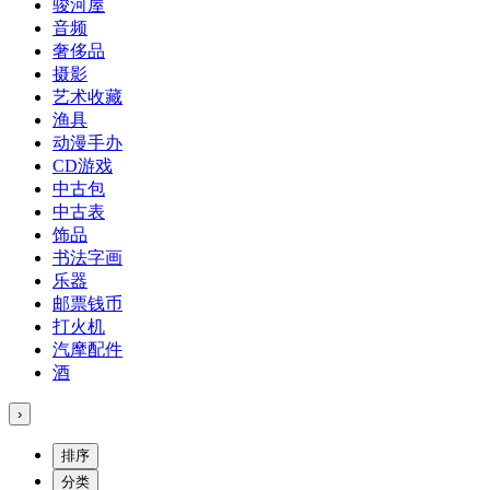
骏河屋
音频
奢侈品
摄影
艺术收藏
渔具
动漫手办
CD游戏
中古包
中古表
饰品
书法字画
乐器
邮票钱币
打火机
汽摩配件
酒
›
排序
分类