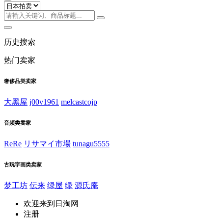
历史搜索
热门卖家
奢侈品类卖家
大黑屋
j00v1961
melcastcojp
音频类卖家
ReRe
リサマイ市場
tunagu5555
古玩字画类卖家
梦工坊
伝来
绿屋
绿
源氏庵
欢迎来到日淘网
注册