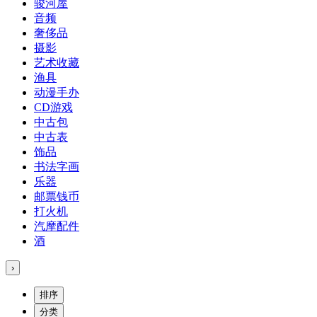
骏河屋
音频
奢侈品
摄影
艺术收藏
渔具
动漫手办
CD游戏
中古包
中古表
饰品
书法字画
乐器
邮票钱币
打火机
汽摩配件
酒
›
排序
分类