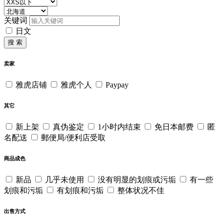
关键词
日文
搜 索
卖家
雅虎店铺
雅虎个人
Paypay
其它
新上架
真伪鉴定
1小时内结束
免日本邮费
匿
名配送
郵便局/便利店受取
商品成色
新品
几乎未使用
没有明显的划痕或污垢
有一些
划痕和污垢
有划痕和污垢
整体状况不佳
出售方式