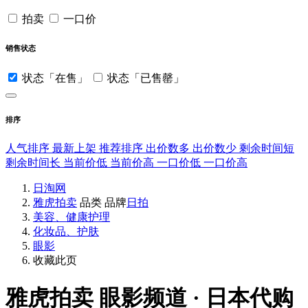
拍卖
一口价
销售状态
状态「在售」
状态「已售罄」
排序
人气排序
最新上架
推荐排序
出价数多
出价数少
剩余时间短
剩余时间长
当前价低
当前价高
一口价低
一口价高
日淘网
雅虎拍卖
品类
品牌
日拍
美容、健康护理
化妆品、护肤
眼影
收藏此页
雅虎拍卖
眼影频道 · 日本代购