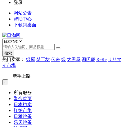
登录
网站公告
帮助中心
下载到桌面
搜索
热门卖家：
绿屋
梦工坊
伝来
绿
大黑屋
源氏庵
ReRe
リサマ
イ市場
新手上路
‹
所有服务
聚合首页
日本拍卖
煤炉市集
日雅跳蚤
乐天跳蚤