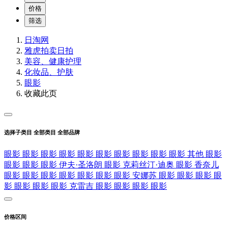
价格
筛选
日淘网
雅虎拍卖
日拍
美容、健康护理
化妆品、护肤
眼影
收藏此页
选择子类目
全部类目
全部品牌
眼影
眼影
眼影
眼影
眼影
眼影
眼影
眼影
眼影
眼影
其他
眼影
眼影
眼影
眼影
伊夫·圣洛朗
眼影
克莉丝汀·迪奥
眼影
香奈儿
眼影
眼影
眼影
眼影
眼影
眼影
眼影
安娜苏
眼影
眼影
眼影
眼
影
眼影
眼影
眼影
克雷吉
眼影
眼影
眼影
眼影
价格区间