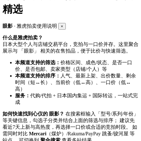
精选
眼影
· 雅虎拍卖使用说明
×
什么是雅虎拍卖？
日本大型个人与店铺交易平台，竞拍与一口价并存。这里聚合
展示与 「眼影」 相关的在售拍品，便于比价与快速筛选。
本频道支持的筛选：
价格区间、成色/状态、是否一口
价、是否包邮、卖家类型（店铺/个人）等
本频道支持的排序：
人气、最新上架、出价数量、剩余
时间（短↔长）、当前价（低↔高）、一口价（低↔
高）
服务：
代购/代拍 + 日本国内集运 + 国际转运，一站式完
成
如何快速找到心仪的 眼影？
在搜索框输入「型号/系列/年份」
等关键信息，勾选子分类并结合上面的筛选与排序； 建议先
看近7天上新与高热度，再选择一口价或合适的竞拍时段。 如
需同时对比
Mercari
（煤炉）/Rakuma/PayPay 跳蚤/骏河屋 等
站点， 可切换到
聚合搜索
查看多站结果。