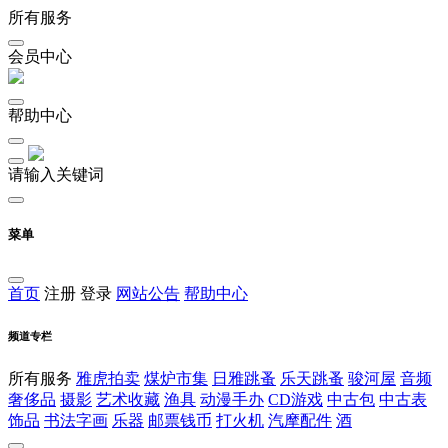
所有服务
会员中心
帮助中心
请输入关键词
菜单
首页
注册
登录
网站公告
帮助中心
频道专栏
所有服务
雅虎拍卖
煤炉市集
日雅跳蚤
乐天跳蚤
骏河屋
音频
奢侈品
摄影
艺术收藏
渔具
动漫手办
CD游戏
中古包
中古表
饰品
书法字画
乐器
邮票钱币
打火机
汽摩配件
酒