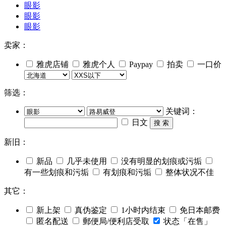
眼影
眼影
眼影
卖家：
雅虎店铺
雅虎个人
Paypay
拍卖
一口价
筛选：
关键词：
日文
搜 索
新旧：
新品
几乎未使用
没有明显的划痕或污垢
有一些划痕和污垢
有划痕和污垢
整体状况不佳
其它：
新上架
真伪鉴定
1小时内结束
免日本邮费
匿名配送
郵便局/便利店受取
状态「在售」