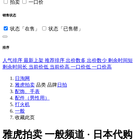
拍卖
一口价
销售状态
状态「在售」
状态「已售罄」
排序
人气排序
最新上架
推荐排序
出价数多
出价数少
剩余时间短
剩余时间长
当前价低
当前价高
一口价低
一口价高
日淘网
雅虎拍卖
品类
品牌
日拍
配饰、手表
配件（男性用）
打火机
一般
收藏此页
雅虎拍卖
一般频道 · 日本代购