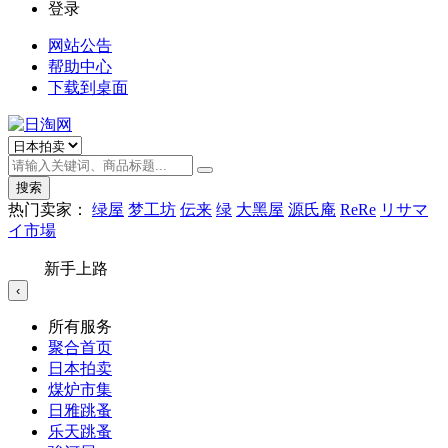
登录
网站公告
帮助中心
下载到桌面
搜索
热门卖家：
绿屋
梦工坊
伝来
绿
大黑屋
源氏庵
ReRe
リサマ
イ市場
新手上路
‹
所有服务
聚合首页
日本拍卖
煤炉市集
日雅跳蚤
乐天跳蚤