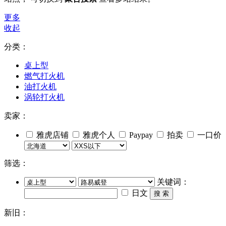
更多
收起
分类：
桌上型
燃气打火机
油打火机
涡轮打火机
卖家：
雅虎店铺
雅虎个人
Paypay
拍卖
一口价
筛选：
关键词：
日文
搜 索
新旧：