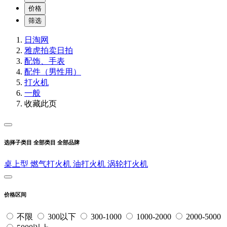
价格
筛选
日淘网
雅虎拍卖
日拍
配饰、手表
配件（男性用）
打火机
一般
收藏此页
选择子类目
全部类目
全部品牌
桌上型
燃气打火机
油打火机
涡轮打火机
价格区间
不限
300以下
300-1000
1000-2000
2000-5000