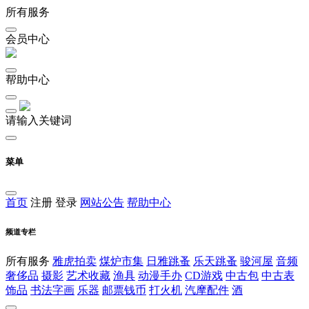
所有服务
会员中心
帮助中心
请输入关键词
菜单
首页
注册
登录
网站公告
帮助中心
频道专栏
所有服务
雅虎拍卖
煤炉市集
日雅跳蚤
乐天跳蚤
骏河屋
音频
奢侈品
摄影
艺术收藏
渔具
动漫手办
CD游戏
中古包
中古表
饰品
书法字画
乐器
邮票钱币
打火机
汽摩配件
酒