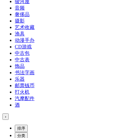
骏河屋
音频
奢侈品
摄影
艺术收藏
渔具
动漫手办
CD游戏
中古包
中古表
饰品
书法字画
乐器
邮票钱币
打火机
汽摩配件
酒
›
排序
分类