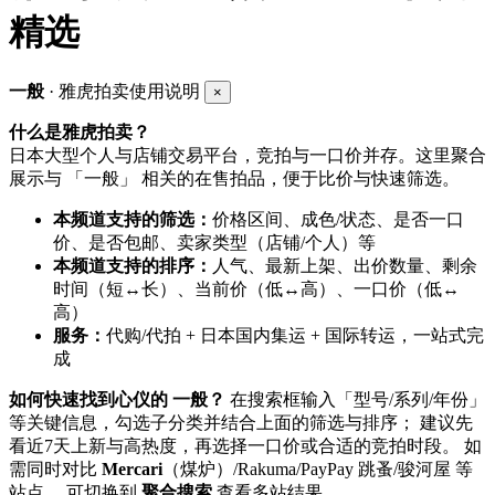
精选
一般
· 雅虎拍卖使用说明
×
什么是雅虎拍卖？
日本大型个人与店铺交易平台，竞拍与一口价并存。这里聚合
展示与 「一般」 相关的在售拍品，便于比价与快速筛选。
本频道支持的筛选：
价格区间、成色/状态、是否一口
价、是否包邮、卖家类型（店铺/个人）等
本频道支持的排序：
人气、最新上架、出价数量、剩余
时间（短↔长）、当前价（低↔高）、一口价（低↔
高）
服务：
代购/代拍 + 日本国内集运 + 国际转运，一站式完
成
如何快速找到心仪的 一般？
在搜索框输入「型号/系列/年份」
等关键信息，勾选子分类并结合上面的筛选与排序； 建议先
看近7天上新与高热度，再选择一口价或合适的竞拍时段。 如
需同时对比
Mercari
（煤炉）/Rakuma/PayPay 跳蚤/骏河屋 等
站点， 可切换到
聚合搜索
查看多站结果。