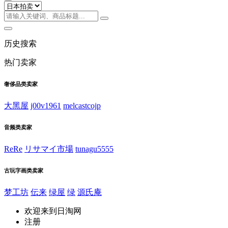
历史搜索
热门卖家
奢侈品类卖家
大黑屋
j00v1961
melcastcojp
音频类卖家
ReRe
リサマイ市場
tunagu5555
古玩字画类卖家
梦工坊
伝来
绿屋
绿
源氏庵
欢迎来到日淘网
注册