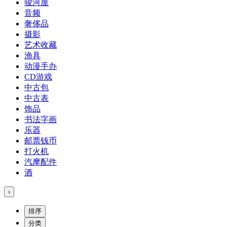
骏河屋
音频
奢侈品
摄影
艺术收藏
渔具
动漫手办
CD游戏
中古包
中古表
饰品
书法字画
乐器
邮票钱币
打火机
汽摩配件
酒
›
排序
分类