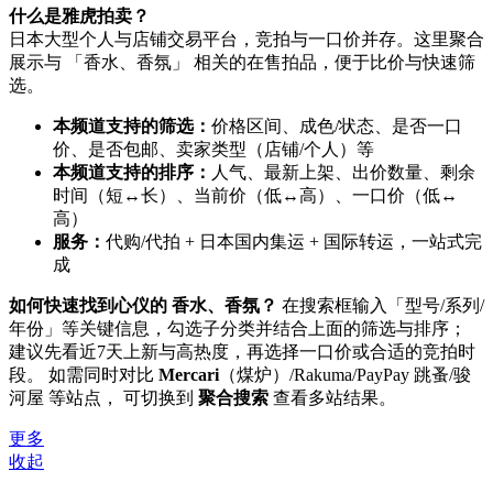
什么是雅虎拍卖？
日本大型个人与店铺交易平台，竞拍与一口价并存。这里聚合
展示与 「香水、香氛」 相关的在售拍品，便于比价与快速筛
选。
本频道支持的筛选：
价格区间、成色/状态、是否一口
价、是否包邮、卖家类型（店铺/个人）等
本频道支持的排序：
人气、最新上架、出价数量、剩余
时间（短↔长）、当前价（低↔高）、一口价（低↔
高）
服务：
代购/代拍 + 日本国内集运 + 国际转运，一站式完
成
如何快速找到心仪的 香水、香氛？
在搜索框输入「型号/系列/
年份」等关键信息，勾选子分类并结合上面的筛选与排序；
建议先看近7天上新与高热度，再选择一口价或合适的竞拍时
段。 如需同时对比
Mercari
（煤炉）/Rakuma/PayPay 跳蚤/骏
河屋 等站点， 可切换到
聚合搜索
查看多站结果。
更多
收起