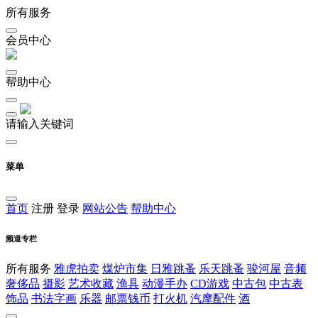
所有服务
会员中心
帮助中心
请输入关键词
菜单
首页
注册
登录
网站公告
帮助中心
频道专栏
所有服务
雅虎拍卖
煤炉市集
日雅跳蚤
乐天跳蚤
骏河屋
音频
奢侈品
摄影
艺术收藏
渔具
动漫手办
CD游戏
中古包
中古表
饰品
书法字画
乐器
邮票钱币
打火机
汽摩配件
酒