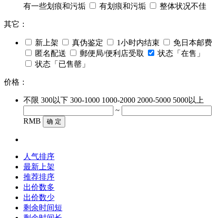
有一些划痕和污垢
有划痕和污垢
整体状况不佳
其它：
新上架
真伪鉴定
1小时内结束
免日本邮费
匿名配送
郵便局/便利店受取
状态「在售」
状态「已售罄」
价格：
不限
300以下
300-1000
1000-2000
2000-5000
5000以上
~
RMB
确 定
人气排序
最新上架
推荐排序
出价数多
出价数少
剩余时间短
剩余时间长