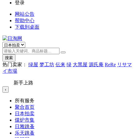
登录
网站公告
帮助中心
下载到桌面
搜索
热门卖家：
绿屋
梦工坊
伝来
绿
大黑屋
源氏庵
ReRe
リサマ
イ市場
新手上路
‹
所有服务
聚合首页
日本拍卖
煤炉市集
日雅跳蚤
乐天跳蚤