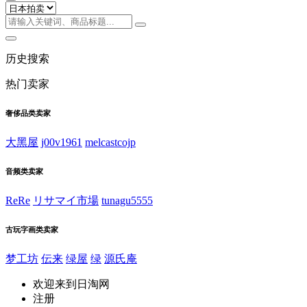
历史搜索
热门卖家
奢侈品类卖家
大黑屋
j00v1961
melcastcojp
音频类卖家
ReRe
リサマイ市場
tunagu5555
古玩字画类卖家
梦工坊
伝来
绿屋
绿
源氏庵
欢迎来到日淘网
注册