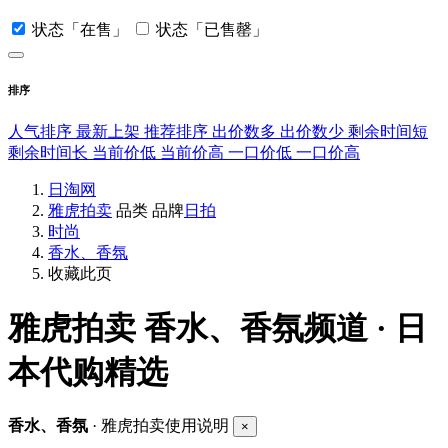
状态「在售」
状态「已售罄」
排序
人气排序
最新上架
推荐排序
出价数多
出价数少
剩余时间短
剩余时间长
当前价低
当前价高
一口价低
一口价高
日淘网
雅虎拍卖
品类
品牌
日拍
时尚
香水、香氛
收藏此页
雅虎拍卖
香水、香氛频道 · 日
本代购精选
香水、香氛
· 雅虎拍卖使用说明
×