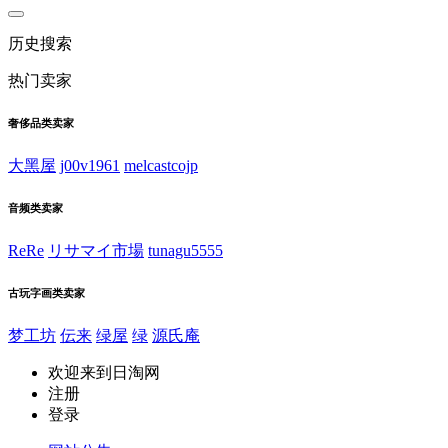
历史搜索
热门卖家
奢侈品类卖家
大黑屋
j00v1961
melcastcojp
音频类卖家
ReRe
リサマイ市場
tunagu5555
古玩字画类卖家
梦工坊
伝来
绿屋
绿
源氏庵
欢迎来到日淘网
注册
登录