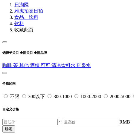
日淘网
雅虎拍卖
日拍
食品、饮料
饮料
收藏此页
选择子类目
全部类目
全部品牌
咖啡
茶
其他
酒精
可可
清凉饮料水
矿泉水
价格区间
不限
300以下
300-1000
1000-2000
2000-5000
自定义价格
~
RMB
确定