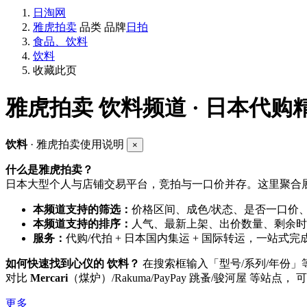
日淘网
雅虎拍卖
品类
品牌
日拍
食品、饮料
饮料
收藏此页
雅虎拍卖
饮料频道 · 日本代购
饮料
· 雅虎拍卖使用说明
×
什么是雅虎拍卖？
日本大型个人与店铺交易平台，竞拍与一口价并存。这里聚合展
本频道支持的筛选：
价格区间、成色/状态、是否一口价
本频道支持的排序：
人气、最新上架、出价数量、剩余时
服务：
代购/代拍 + 日本国内集运 + 国际转运，一站式完
如何快速找到心仪的 饮料？
在搜索框输入「型号/系列/年份
对比
Mercari
（煤炉）/Rakuma/PayPay 跳蚤/骏河屋 等站点，
更多