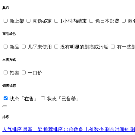
其它
新上架
真伪鉴定
1小时内结束
免日本邮费
匿
商品成色
新品
几乎未使用
没有明显的划痕或污垢
有一些
出售方式
拍卖
一口价
销售状态
状态「在售」
状态「已售罄」
排序
人气排序
最新上架
推荐排序
出价数多
出价数少
剩余时间短