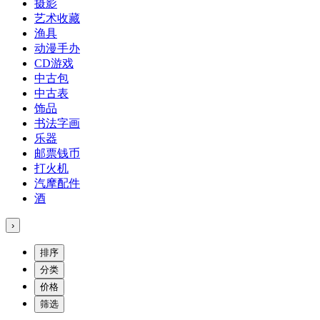
摄影
艺术收藏
渔具
动漫手办
CD游戏
中古包
中古表
饰品
书法字画
乐器
邮票钱币
打火机
汽摩配件
酒
›
排序
分类
价格
筛选