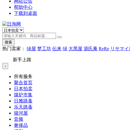
网站公告
帮助中心
下载到桌面
搜索
热门卖家：
绿屋
梦工坊
伝来
绿
大黑屋
源氏庵
ReRe
リサマイ
新手上路
‹
所有服务
聚合首页
日本拍卖
煤炉市集
日雅跳蚤
乐天跳蚤
骏河屋
音频
奢侈品