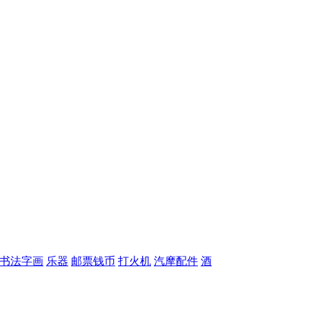
书法字画
乐器
邮票钱币
打火机
汽摩配件
酒