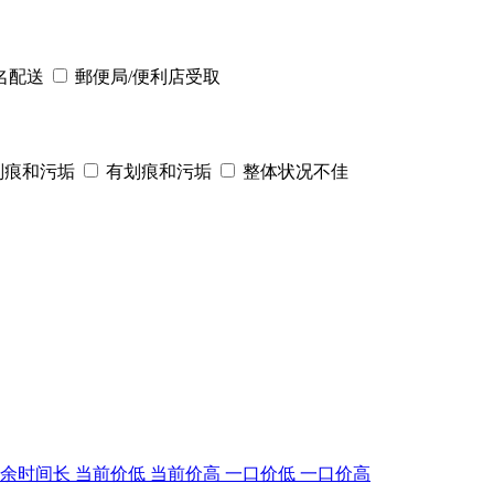
名配送
郵便局/便利店受取
划痕和污垢
有划痕和污垢
整体状况不佳
剩余时间长
当前价低
当前价高
一口价低
一口价高