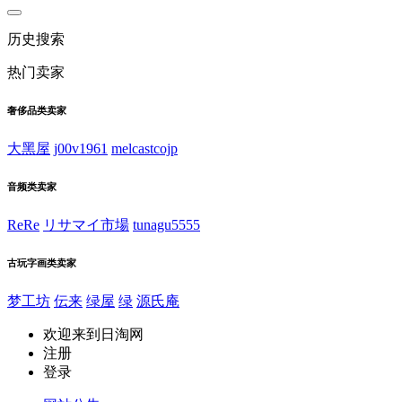
历史搜索
热门卖家
奢侈品类卖家
大黑屋
j00v1961
melcastcojp
音频类卖家
ReRe
リサマイ市場
tunagu5555
古玩字画类卖家
梦工坊
伝来
绿屋
绿
源氏庵
欢迎来到日淘网
注册
登录