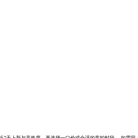
近7天上新与高热度，再选择一口价或合适的竞拍时段。 如需同