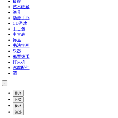
摄影
艺术收藏
渔具
动漫手办
CD游戏
中古包
中古表
饰品
书法字画
乐器
邮票钱币
打火机
汽摩配件
酒
›
排序
分类
价格
筛选