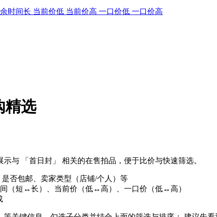
剩余时间长
当前价低
当前价高
一口价低
一口价高
购精选
示与 「首日封」 相关的在售拍品，便于比价与快速筛选。
、是否包邮、卖家类型（店铺/个人）等
间（短↔长）、当前价（低↔高）、一口价（低↔高）
成
份」等关键信息，勾选子分类并结合上面的筛选与排序； 建议先看