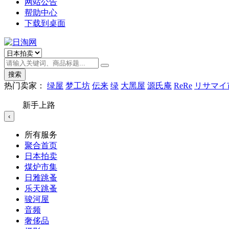
网站公告
帮助中心
下载到桌面
搜索
热门卖家：
绿屋
梦工坊
伝来
绿
大黑屋
源氏庵
ReRe
リサマイ
新手上路
‹
所有服务
聚合首页
日本拍卖
煤炉市集
日雅跳蚤
乐天跳蚤
骏河屋
音频
奢侈品