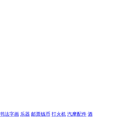
书法字画
乐器
邮票钱币
打火机
汽摩配件
酒