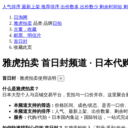
人气排序
最新上架
推荐排序
出价数多
出价数少
剩余时间短
日淘网
雅虎拍卖
品类
品牌
日拍
古董，收藏
邮票、明信片
首日封
收藏此页
雅虎拍卖
首日封频道 · 日本代
首日封
· 雅虎拍卖使用说明
×
什么是雅虎拍卖？
日本大型个人与店铺交易平台，竞拍与一口价并存。这里聚合展
本频道支持的筛选：
价格区间、成色/状态、是否一口价
本频道支持的排序：
人气、最新上架、出价数量、剩余时
服务：
代购/代拍 + 日本国内集运 + 国际转运，一站式完
如何快速找到心仪的 首日封？
在搜索框输入「型号/系列/年