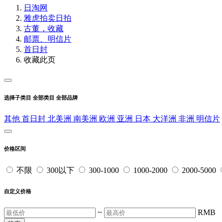
日淘网
雅虎拍卖
日拍
古董，收藏
邮票、明信片
首日封
收藏此页
选择子类目
全部类目
全部品牌
其他
首日封
北美洲
南美洲
欧洲
亚洲
日本
大洋洲
非洲
明信片
价格区间
不限
300以下
300-1000
1000-2000
2000-5000
自定义价格
~
RMB