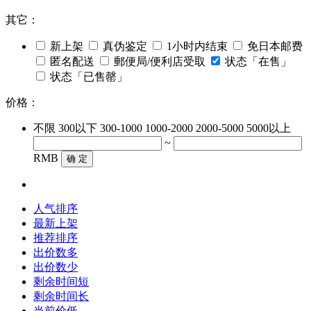
其它：
新上架
真伪鉴定
1小时内结束
免日本邮费
匿名配送
郵便局/便利店受取
状态「在售」
状态「已售罄」
价格：
不限
300以下
300-1000
1000-2000
2000-5000
5000以上
~
RMB
确 定
人气排序
最新上架
推荐排序
出价数多
出价数少
剩余时间短
剩余时间长
当前价低