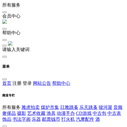
所有服务
会员中心
帮助中心
请输入关键词
菜单
首页
注册
登录
网站公告
帮助中心
频道专栏
所有服务
雅虎拍卖
煤炉市集
日雅跳蚤
乐天跳蚤
骏河屋
音频
奢侈品
摄影
艺术收藏
渔具
动漫手办
CD游戏
中古包
中古表
饰品
书法字画
乐器
邮票钱币
打火机
汽摩配件
酒