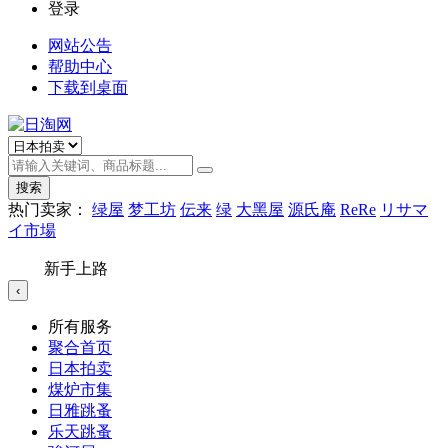
登录
网站公告
帮助中心
下载到桌面
搜索
热门卖家：
绿屋
梦工坊
伝来
绿
大黑屋
源氏庵
ReRe
リサマ
イ市場
新手上路
‹
所有服务
聚合首页
日本拍卖
煤炉市集
日雅跳蚤
乐天跳蚤