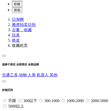
价格
筛选
日淘网
雅虎拍卖
日拍
古董，收藏
玩具
铁皮
收藏此页
选择子类目
全部类目
全部品牌
交通工具
动物
人类
机器人
其他
价格区间
不限
300以下
300-1000
1000-2000
2000-5000
5000以上