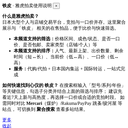
铁皮
· 雅虎拍卖使用说明
×
什么是雅虎拍卖？
日本大型个人与店铺交易平台，竞拍与一口价并存。这里聚合
展示与 「铁皮」 相关的在售拍品，便于比价与快速筛选。
本频道支持的筛选：
价格区间、成色/状态、是否一口
价、是否包邮、卖家类型（店铺/个人）等
本频道支持的排序：
人气、最新上架、出价数量、剩余
时间（短↔长）、当前价（低↔高）、一口价（低↔
高）
服务：
代购/代拍 + 日本国内集运 + 国际转运，一站式完
成
如何快速找到心仪的 铁皮？
在搜索框输入「型号/系列/年份」
等关键信息，勾选子分类并结合上面的筛选与排序； 建议先
看近7天上新与高热度，再选择一口价或合适的竞拍时段。 如
需同时对比
Mercari
（煤炉）/Rakuma/PayPay 跳蚤/骏河屋 等
站点， 可切换到
聚合搜索
查看多站结果。
更多
收起