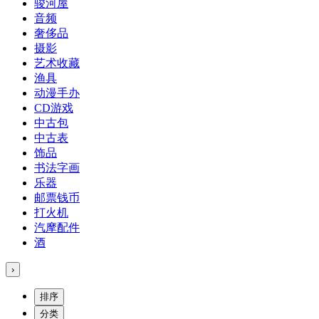
骏河屋
音频
奢侈品
摄影
艺术收藏
渔具
动漫手办
CD游戏
中古包
中古表
饰品
书法字画
乐器
邮票钱币
打火机
汽摩配件
酒
›
排序
分类