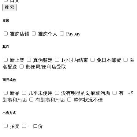
日文
搜 索
卖家
雅虎店铺
雅虎个人
Paypay
其它
新上架
真伪鉴定
1小时内结束
免日本邮费
匿
名配送
郵便局/便利店受取
商品成色
新品
几乎未使用
没有明显的划痕或污垢
有一些
划痕和污垢
有划痕和污垢
整体状况不佳
出售方式
拍卖
一口价