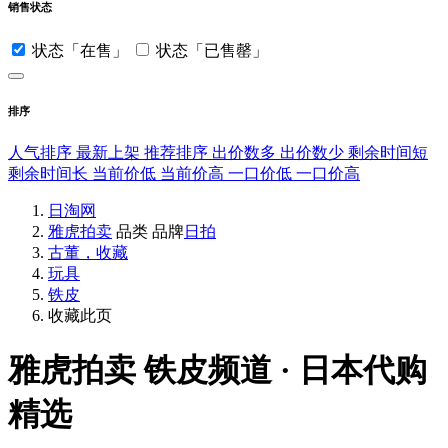
销售状态
状态「在售」
状态「已售罄」
排序
人气排序
最新上架
推荐排序
出价数多
出价数少
剩余时间短
剩余时间长
当前价低
当前价高
一口价低
一口价高
日淘网
雅虎拍卖
品类
品牌
日拍
古董，收藏
玩具
铁皮
收藏此页
雅虎拍卖
铁皮频道 · 日本代购
精选