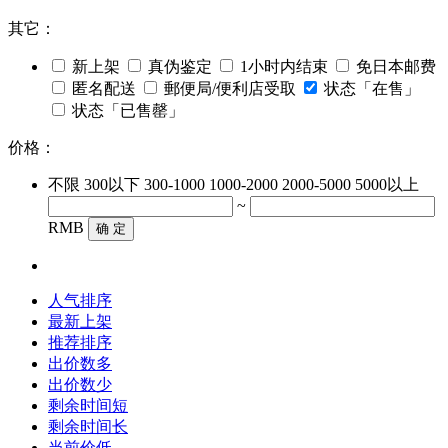
其它：
新上架
真伪鉴定
1小时内结束
免日本邮费
匿名配送
郵便局/便利店受取
状态「在售」
状态「已售罄」
价格：
不限
300以下
300-1000
1000-2000
2000-5000
5000以上
~
RMB
确 定
人气排序
最新上架
推荐排序
出价数多
出价数少
剩余时间短
剩余时间长
当前价低