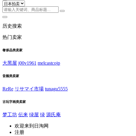
历史搜索
热门卖家
奢侈品类卖家
大黑屋
j00v1961
melcastcojp
音频类卖家
ReRe
リサマイ市場
tunagu5555
古玩字画类卖家
梦工坊
伝来
绿屋
绿
源氏庵
欢迎来到日淘网
注册