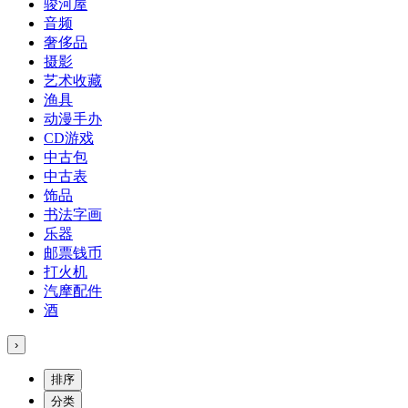
骏河屋
音频
奢侈品
摄影
艺术收藏
渔具
动漫手办
CD游戏
中古包
中古表
饰品
书法字画
乐器
邮票钱币
打火机
汽摩配件
酒
›
排序
分类