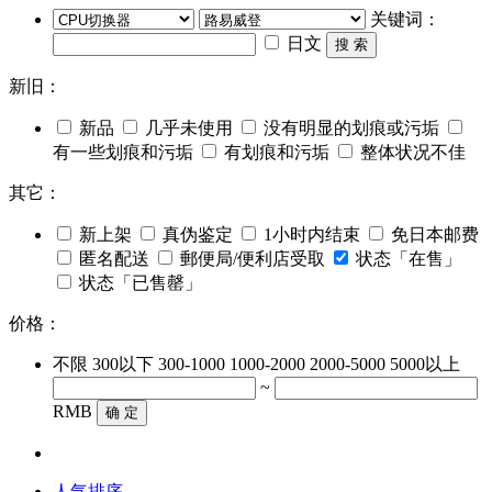
关键词：
日文
搜 索
新旧：
新品
几乎未使用
没有明显的划痕或污垢
有一些划痕和污垢
有划痕和污垢
整体状况不佳
其它：
新上架
真伪鉴定
1小时内结束
免日本邮费
匿名配送
郵便局/便利店受取
状态「在售」
状态「已售罄」
价格：
不限
300以下
300-1000
1000-2000
2000-5000
5000以上
~
RMB
确 定
人气排序