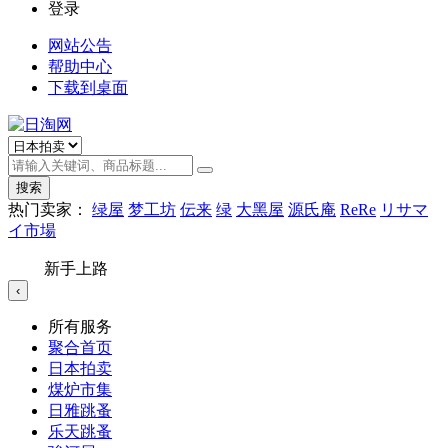
登录
网站公告
帮助中心
下载到桌面
搜索
热门卖家：
绿屋
梦工坊
伝来
绿
大黑屋
源氏庵
ReRe
リサマ
イ市場
新手上路
‹
所有服务
聚合首页
日本拍卖
煤炉市集
日雅跳蚤
乐天跳蚤