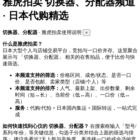
雅虎拍卖
切换器、分配器频道
· 日本代购精选
切换器、分配器
· 雅虎拍卖使用说明
×
什么是雅虎拍卖？
日本大型个人与店铺交易平台，竞拍与一口价并存。这里聚合
展示与 「切换器、分配器」 相关的在售拍品，便于比价与快
速筛选。
本频道支持的筛选：
价格区间、成色/状态、是否一口
价、是否包邮、卖家类型（店铺/个人）等
本频道支持的排序：
人气、最新上架、出价数量、剩余
时间（短↔长）、当前价（低↔高）、一口价（低↔
高）
服务：
代购/代拍 + 日本国内集运 + 国际转运，一站式完
成
如何快速找到心仪的 切换器、分配器？
在搜索框输入「型号/
系列/年份」等关键信息，勾选子分类并结合上面的筛选与排
序； 建议先看近7天上新与高热度，再选择一口价或合适的竞