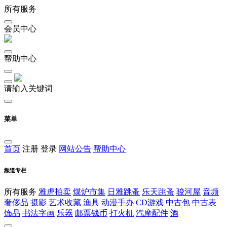
所有服务
会员中心
帮助中心
请输入关键词
菜单
首页
注册
登录
网站公告
帮助中心
频道专栏
所有服务
雅虎拍卖
煤炉市集
日雅跳蚤
乐天跳蚤
骏河屋
音频
奢侈品
摄影
艺术收藏
渔具
动漫手办
CD游戏
中古包
中古表
饰品
书法字画
乐器
邮票钱币
打火机
汽摩配件
酒