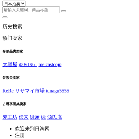
历史搜索
热门卖家
奢侈品类卖家
大黑屋
j00v1961
melcastcojp
音频类卖家
ReRe
リサマイ市場
tunagu5555
古玩字画类卖家
梦工坊
伝来
绿屋
绿
源氏庵
欢迎来到日淘网
注册