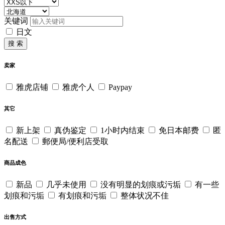
关键词
日文
搜 索
卖家
雅虎店铺
雅虎个人
Paypay
其它
新上架
真伪鉴定
1小时内结束
免日本邮费
匿
名配送
郵便局/便利店受取
商品成色
新品
几乎未使用
没有明显的划痕或污垢
有一些
划痕和污垢
有划痕和污垢
整体状况不佳
出售方式