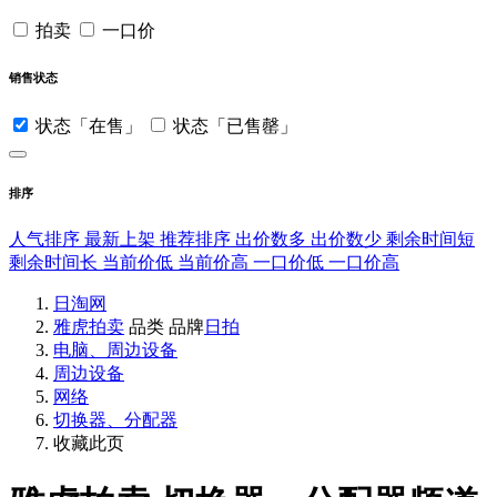
拍卖
一口价
销售状态
状态「在售」
状态「已售罄」
排序
人气排序
最新上架
推荐排序
出价数多
出价数少
剩余时间短
剩余时间长
当前价低
当前价高
一口价低
一口价高
日淘网
雅虎拍卖
品类
品牌
日拍
电脑、周边设备
周边设备
网络
切换器、分配器
收藏此页