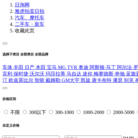
日淘网
雅虎拍卖
日拍
汽车、摩托车
二手车・新车
收藏此页
选择子类目
全部类目
全部品牌
车体
丰田
日产
本田
宝马
MG
TVR
奥迪
阿斯顿·马丁
阿尔法·
宾利
保时捷
沃尔沃
玛莎拉蒂
马自达
迷你
梅赛德斯·奔驰
蓝旗
汀
欧兹莫比尔
智能
戴姆勒
GM大宇
凯旋
唐卡布特
潘瑟
别克
价格区间
不限
300以下
300-1000
1000-2000
2000-5000
自定义价格