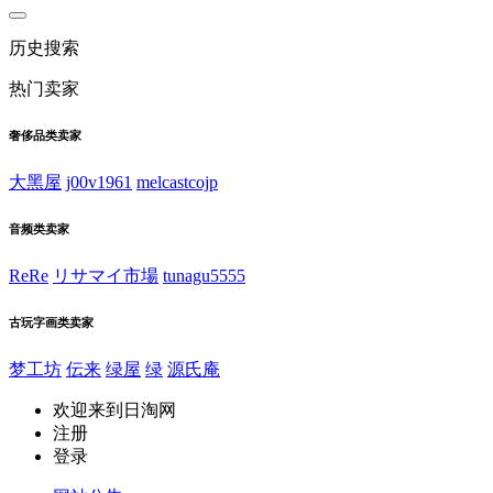
历史搜索
热门卖家
奢侈品类卖家
大黑屋
j00v1961
melcastcojp
音频类卖家
ReRe
リサマイ市場
tunagu5555
古玩字画类卖家
梦工坊
伝来
绿屋
绿
源氏庵
欢迎来到日淘网
注册
登录