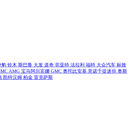
捷豹
铃木
斯巴鲁
大发
道奇
菲亚特
法拉利
福特
大众汽车
标致
AMC
AMG
宝马阿尔宾娜
GMC
奥托比安基
意诺千提迷你
奥斯
德
凯特汉姆
柏金
雷克萨斯