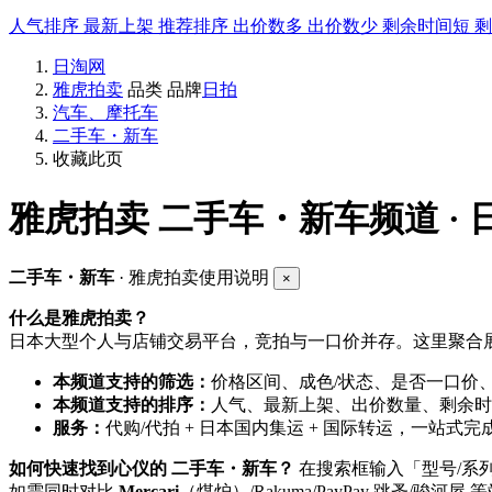
人气排序
最新上架
推荐排序
出价数多
出价数少
剩余时间短
日淘网
雅虎拍卖
品类
品牌
日拍
汽车、摩托车
二手车・新车
收藏此页
雅虎拍卖
二手车・新车频道 ·
二手车・新车
· 雅虎拍卖使用说明
×
什么是雅虎拍卖？
日本大型个人与店铺交易平台，竞拍与一口价并存。这里聚合展
本频道支持的筛选：
价格区间、成色/状态、是否一口价
本频道支持的排序：
人气、最新上架、出价数量、剩余时
服务：
代购/代拍 + 日本国内集运 + 国际转运，一站式完
如何快速找到心仪的 二手车・新车？
在搜索框输入「型号/系
如需同时对比
Mercari
（煤炉）/Rakuma/PayPay 跳蚤/骏河