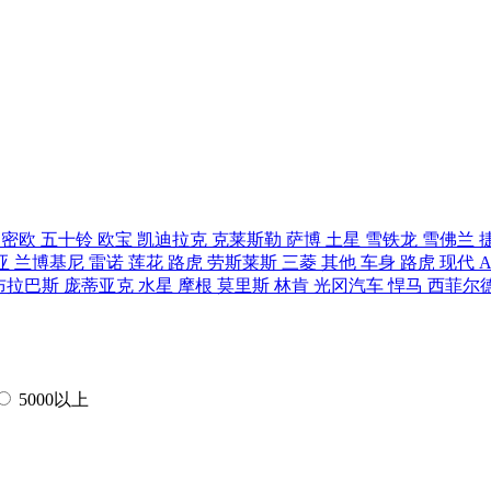
罗密欧
五十铃
欧宝
凯迪拉克
克莱斯勒
萨博
土星
雪铁龙
雪佛兰
亚
兰博基尼
雷诺
莲花
路虎
劳斯莱斯
三菱
其他
车身
路虎
现代
布拉巴斯
庞蒂亚克
水星
摩根
莫里斯
林肯
光冈汽车
悍马
西菲尔
5000以上