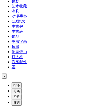
摄影
艺术收藏
渔具
动漫手办
CD游戏
中古包
中古表
饰品
书法字画
乐器
邮票钱币
打火机
汽摩配件
酒
›
排序
分类
价格
筛选