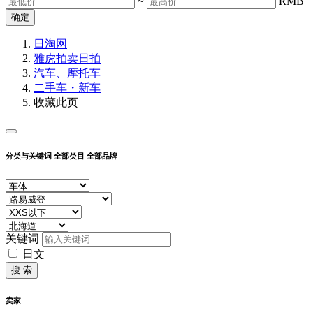
~
RMB
确定
日淘网
雅虎拍卖
日拍
汽车、摩托车
二手车・新车
收藏此页
分类与关键词
全部类目
全部品牌
关键词
日文
搜 索
卖家