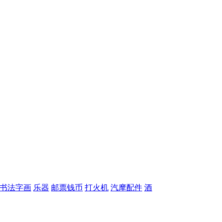
书法字画
乐器
邮票钱币
打火机
汽摩配件
酒