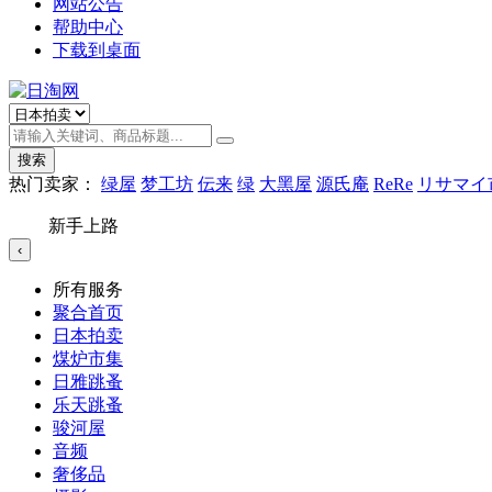
网站公告
帮助中心
下载到桌面
搜索
热门卖家：
绿屋
梦工坊
伝来
绿
大黑屋
源氏庵
ReRe
リサマイ
新手上路
‹
所有服务
聚合首页
日本拍卖
煤炉市集
日雅跳蚤
乐天跳蚤
骏河屋
音频
奢侈品