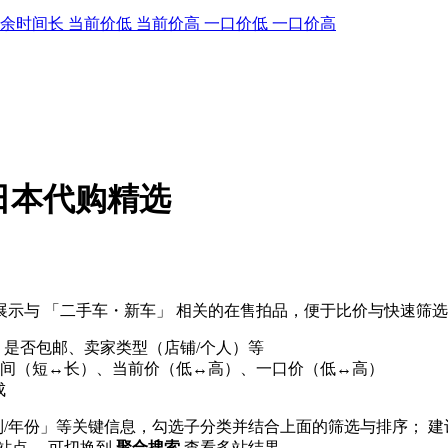
剩余时间长
当前价低
当前价高
一口价低
一口价高
 日本代购精选
示与 「二手车・新车」 相关的在售拍品，便于比价与快速筛
、是否包邮、卖家类型（店铺/个人）等
间（短↔长）、当前价（低↔高）、一口价（低↔高）
成
列/年份」等关键信息，勾选子分类并结合上面的筛选与排序； 
屋 等站点， 可切换到
聚合搜索
查看多站结果。