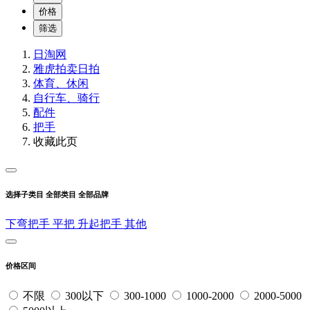
价格
筛选
日淘网
雅虎拍卖
日拍
体育、休闲
自行车、骑行
配件
把手
收藏此页
选择子类目
全部类目
全部品牌
下弯把手
平把
升起把手
其他
价格区间
不限
300以下
300-1000
1000-2000
2000-5000