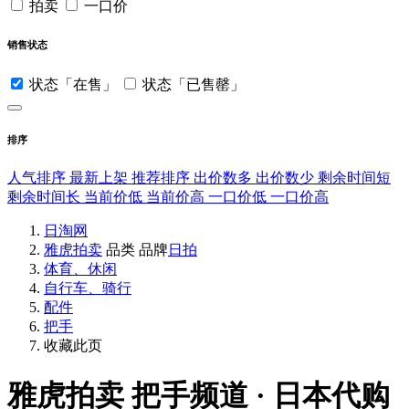
拍卖
一口价
销售状态
状态「在售」
状态「已售罄」
排序
人气排序
最新上架
推荐排序
出价数多
出价数少
剩余时间短
剩余时间长
当前价低
当前价高
一口价低
一口价高
日淘网
雅虎拍卖
品类
品牌
日拍
体育、休闲
自行车、骑行
配件
把手
收藏此页
雅虎拍卖
把手频道 · 日本代购