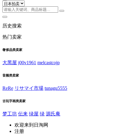
历史搜索
热门卖家
奢侈品类卖家
大黑屋
j00v1961
melcastcojp
音频类卖家
ReRe
リサマイ市場
tunagu5555
古玩字画类卖家
梦工坊
伝来
绿屋
绿
源氏庵
欢迎来到日淘网
注册