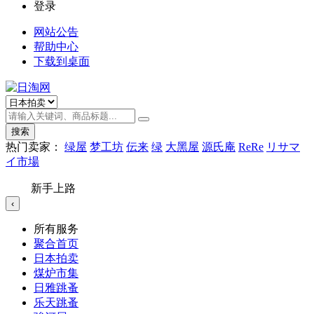
登录
网站公告
帮助中心
下载到桌面
搜索
热门卖家：
绿屋
梦工坊
伝来
绿
大黑屋
源氏庵
ReRe
リサマ
イ市場
新手上路
‹
所有服务
聚合首页
日本拍卖
煤炉市集
日雅跳蚤
乐天跳蚤