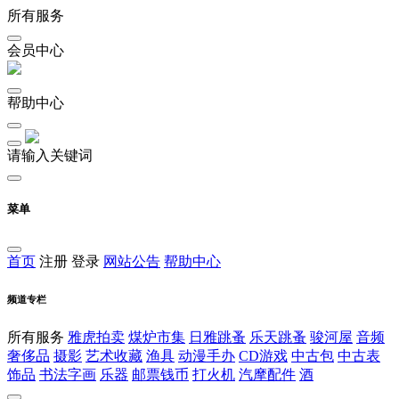
所有服务
会员中心
帮助中心
请输入关键词
菜单
首页
注册
登录
网站公告
帮助中心
频道专栏
所有服务
雅虎拍卖
煤炉市集
日雅跳蚤
乐天跳蚤
骏河屋
音频
奢侈品
摄影
艺术收藏
渔具
动漫手办
CD游戏
中古包
中古表
饰品
书法字画
乐器
邮票钱币
打火机
汽摩配件
酒