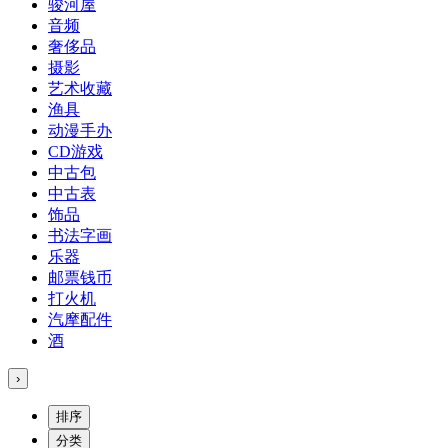
骏河屋
音频
奢侈品
摄影
艺术收藏
渔具
动漫手办
CD游戏
中古包
中古表
饰品
书法字画
乐器
邮票钱币
打火机
汽摩配件
酒
›
排序
分类