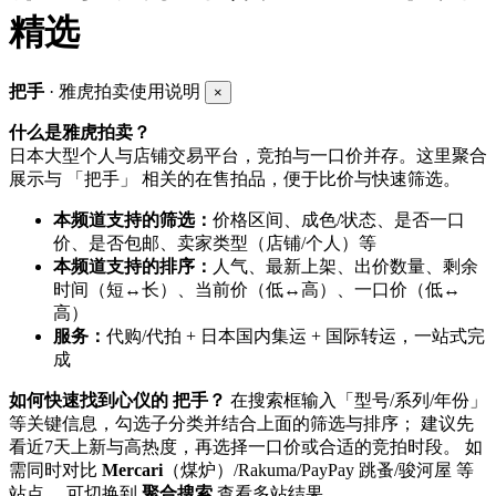
精选
把手
· 雅虎拍卖使用说明
×
什么是雅虎拍卖？
日本大型个人与店铺交易平台，竞拍与一口价并存。这里聚合
展示与 「把手」 相关的在售拍品，便于比价与快速筛选。
本频道支持的筛选：
价格区间、成色/状态、是否一口
价、是否包邮、卖家类型（店铺/个人）等
本频道支持的排序：
人气、最新上架、出价数量、剩余
时间（短↔长）、当前价（低↔高）、一口价（低↔
高）
服务：
代购/代拍 + 日本国内集运 + 国际转运，一站式完
成
如何快速找到心仪的 把手？
在搜索框输入「型号/系列/年份」
等关键信息，勾选子分类并结合上面的筛选与排序； 建议先
看近7天上新与高热度，再选择一口价或合适的竞拍时段。 如
需同时对比
Mercari
（煤炉）/Rakuma/PayPay 跳蚤/骏河屋 等
站点， 可切换到
聚合搜索
查看多站结果。