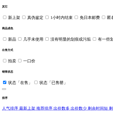
其它
新上架
真伪鉴定
1小时内结束
免日本邮费
匿
商品成色
新品
几乎未使用
没有明显的划痕或污垢
有一些
出售方式
拍卖
一口价
销售状态
状态「在售」
状态「已售罄」
排序
人气排序
最新上架
推荐排序
出价数多
出价数少
剩余时间短