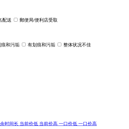
名配送
郵便局/便利店受取
划痕和污垢
有划痕和污垢
整体状况不佳
剩余时间长
当前价低
当前价高
一口价低
一口价高