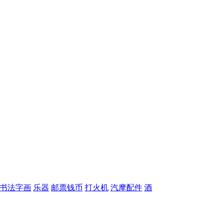
书法字画
乐器
邮票钱币
打火机
汽摩配件
酒