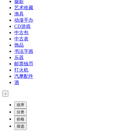
摄影
艺术收藏
渔具
动漫手办
CD游戏
中古包
中古表
饰品
书法字画
乐器
邮票钱币
打火机
汽摩配件
酒
›
排序
分类
价格
筛选