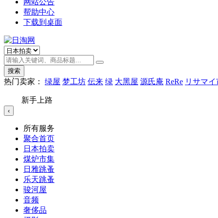
网站公告
帮助中心
下载到桌面
搜索
热门卖家：
绿屋
梦工坊
伝来
绿
大黑屋
源氏庵
ReRe
リサマイ
新手上路
‹
所有服务
聚合首页
日本拍卖
煤炉市集
日雅跳蚤
乐天跳蚤
骏河屋
音频
奢侈品