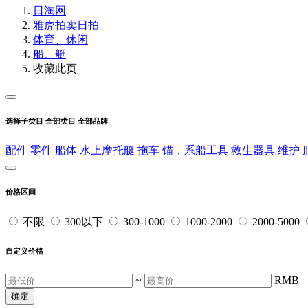
日淘网
雅虎拍卖
日拍
体育、休闲
船、艇
收藏此页
选择子类目
全部类目
全部品牌
配件
零件
船体
水上摩托艇
拖车
锚，系船工具
救生器具
维护
价格区间
不限
300以下
300-1000
1000-2000
2000-5000
自定义价格
~
RMB
确定