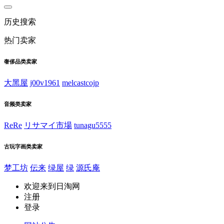
历史搜索
热门卖家
奢侈品类卖家
大黑屋
j00v1961
melcastcojp
音频类卖家
ReRe
リサマイ市場
tunagu5555
古玩字画类卖家
梦工坊
伝来
绿屋
绿
源氏庵
欢迎来到日淘网
注册
登录