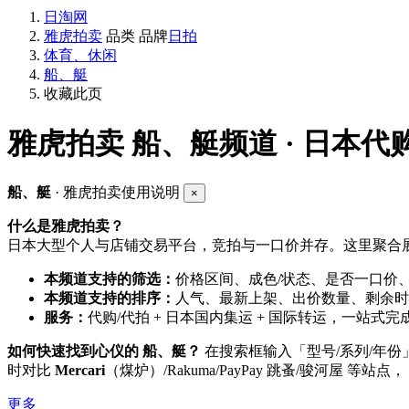
日淘网
雅虎拍卖
品类
品牌
日拍
体育、休闲
船、艇
收藏此页
雅虎拍卖
船、艇频道 · 日本代
船、艇
· 雅虎拍卖使用说明
×
什么是雅虎拍卖？
日本大型个人与店铺交易平台，竞拍与一口价并存。这里聚合展
本频道支持的筛选：
价格区间、成色/状态、是否一口价
本频道支持的排序：
人气、最新上架、出价数量、剩余时
服务：
代购/代拍 + 日本国内集运 + 国际转运，一站式完
如何快速找到心仪的 船、艇？
在搜索框输入「型号/系列/年
时对比
Mercari
（煤炉）/Rakuma/PayPay 跳蚤/骏河屋 等站点
更多