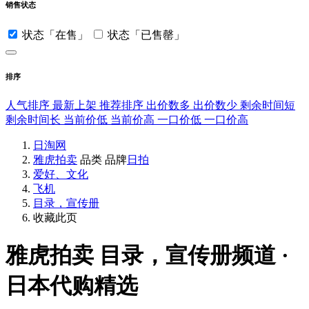
销售状态
状态「在售」
状态「已售罄」
排序
人气排序
最新上架
推荐排序
出价数多
出价数少
剩余时间短
剩余时间长
当前价低
当前价高
一口价低
一口价高
日淘网
雅虎拍卖
品类
品牌
日拍
爱好、文化
飞机
目录，宣传册
收藏此页
雅虎拍卖
目录，宣传册频道 ·
日本代购精选