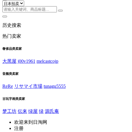
历史搜索
热门卖家
奢侈品类卖家
大黑屋
j00v1961
melcastcojp
音频类卖家
ReRe
リサマイ市場
tunagu5555
古玩字画类卖家
梦工坊
伝来
绿屋
绿
源氏庵
欢迎来到日淘网
注册