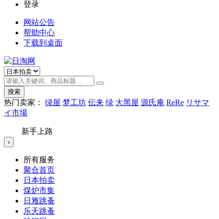
登录
网站公告
帮助中心
下载到桌面
搜索
热门卖家：
绿屋
梦工坊
伝来
绿
大黑屋
源氏庵
ReRe
リサマ
イ市場
新手上路
‹
所有服务
聚合首页
日本拍卖
煤炉市集
日雅跳蚤
乐天跳蚤