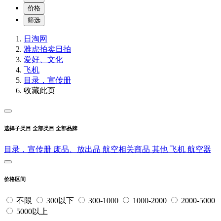
价格
筛选
日淘网
雅虎拍卖
日拍
爱好、文化
飞机
目录，宣传册
收藏此页
选择子类目
全部类目
全部品牌
目录，宣传册
废品、放出品
航空相关商品
其他
飞机
航空器
价格区间
不限
300以下
300-1000
1000-2000
2000-5000
5000以上