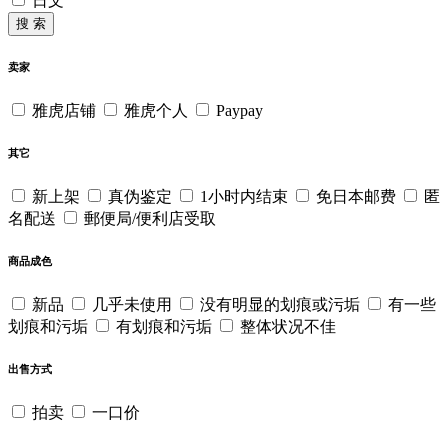
日文
搜 索
卖家
雅虎店铺
雅虎个人
Paypay
其它
新上架
真伪鉴定
1小时内结束
免日本邮费
匿
名配送
郵便局/便利店受取
商品成色
新品
几乎未使用
没有明显的划痕或污垢
有一些
划痕和污垢
有划痕和污垢
整体状况不佳
出售方式
拍卖
一口价