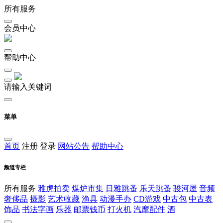
所有服务
会员中心
帮助中心
请输入关键词
菜单
首页
注册
登录
网站公告
帮助中心
频道专栏
所有服务
雅虎拍卖
煤炉市集
日雅跳蚤
乐天跳蚤
骏河屋
音频
奢侈品
摄影
艺术收藏
渔具
动漫手办
CD游戏
中古包
中古表
饰品
书法字画
乐器
邮票钱币
打火机
汽摩配件
酒