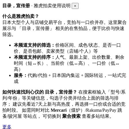
目录，宣传册
· 雅虎拍卖使用说明
×
什么是雅虎拍卖？
日本大型个人与店铺交易平台，竞拍与一口价并存。这里聚合
展示与 「目录，宣传册」 相关的在售拍品，便于比价与快速
筛选。
本频道支持的筛选：
价格区间、成色/状态、是否一口
价、是否包邮、卖家类型（店铺/个人）等
本频道支持的排序：
人气、最新上架、出价数量、剩余
时间（短↔长）、当前价（低↔高）、一口价（低↔
高）
服务：
代购/代拍 + 日本国内集运 + 国际转运，一站式完
成
如何快速找到心仪的 目录，宣传册？
在搜索框输入「型号/系
列/年份」等关键信息，勾选子分类并结合上面的筛选与排
序； 建议先看近7天上新与高热度，再选择一口价或合适的竞
拍时段。 如需同时对比
Mercari
（煤炉）/Rakuma/PayPay 跳
蚤/骏河屋 等站点， 可切换到
聚合搜索
查看多站结果。
更多