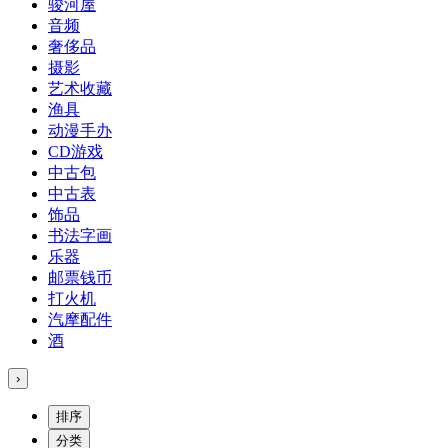
骏河屋
音频
奢侈品
摄影
艺术收藏
渔具
动漫手办
CD游戏
中古包
中古表
饰品
书法字画
乐器
邮票钱币
打火机
汽摩配件
酒
›
排序
分类