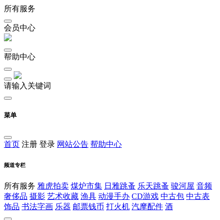
所有服务
会员中心
帮助中心
请输入关键词
菜单
首页
注册
登录
网站公告
帮助中心
频道专栏
所有服务
雅虎拍卖
煤炉市集
日雅跳蚤
乐天跳蚤
骏河屋
音频
奢侈品
摄影
艺术收藏
渔具
动漫手办
CD游戏
中古包
中古表
饰品
书法字画
乐器
邮票钱币
打火机
汽摩配件
酒