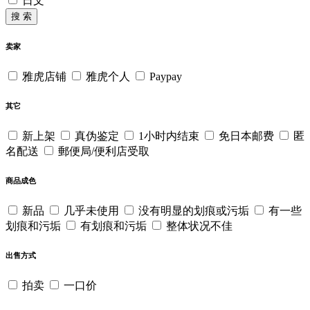
日文
搜 索
卖家
雅虎店铺
雅虎个人
Paypay
其它
新上架
真伪鉴定
1小时内结束
免日本邮费
匿
名配送
郵便局/便利店受取
商品成色
新品
几乎未使用
没有明显的划痕或污垢
有一些
划痕和污垢
有划痕和污垢
整体状况不佳
出售方式
拍卖
一口价