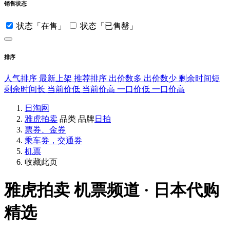
销售状态
状态「在售」
状态「已售罄」
排序
人气排序
最新上架
推荐排序
出价数多
出价数少
剩余时间短
剩余时间长
当前价低
当前价高
一口价低
一口价高
日淘网
雅虎拍卖
品类
品牌
日拍
票券、金券
乘车券，交通券
机票
收藏此页
雅虎拍卖
机票频道 · 日本代购
精选