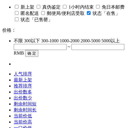
新上架
真伪鉴定
1小时内结束
免日本邮费
匿名配送
郵便局/便利店受取
状态「在售」
状态「已售罄」
价格：
不限
300以下
300-1000
1000-2000
2000-5000
5000以上
~
RMB
确 定
人气排序
最新上架
推荐排序
出价数多
出价数少
剩余时间短
剩余时间长
当前价低
当前价高
一口价低