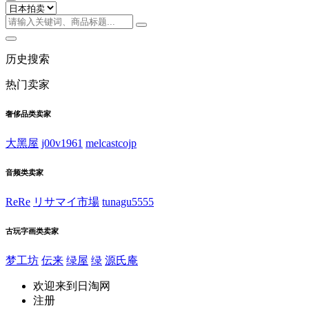
历史搜索
热门卖家
奢侈品类卖家
大黑屋
j00v1961
melcastcojp
音频类卖家
ReRe
リサマイ市場
tunagu5555
古玩字画类卖家
梦工坊
伝来
绿屋
绿
源氏庵
欢迎来到日淘网
注册