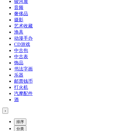
骏河屋
音频
奢侈品
摄影
艺术收藏
渔具
动漫手办
CD游戏
中古包
中古表
饰品
书法字画
乐器
邮票钱币
打火机
汽摩配件
酒
›
排序
分类