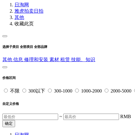
日淘网
雅虎拍卖
日拍
其他
收藏此页
选择子类目
全部类目
全部品牌
其他
信息
修理和安装
素材
租赁
技能、知识
价格区间
不限
300以下
300-1000
1000-2000
2000-5000
自定义价格
~
RMB
确定
日淘网