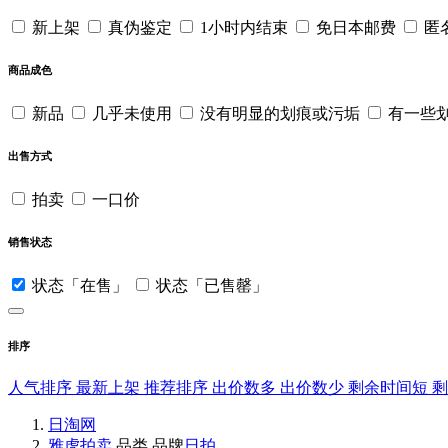
新上架
真伪鉴定
1小时内结束
免日本邮费
匿
商品成色
新品
几乎未使用
没有明显的划痕或污垢
有一些
出售方式
拍卖
一口价
销售状态
状态「在售」
状态「已售罄」
排序
人气排序
最新上架
推荐排序
出价数多
出价数少
剩余时间短
日淘网
雅虎拍卖
品类
品牌
日拍