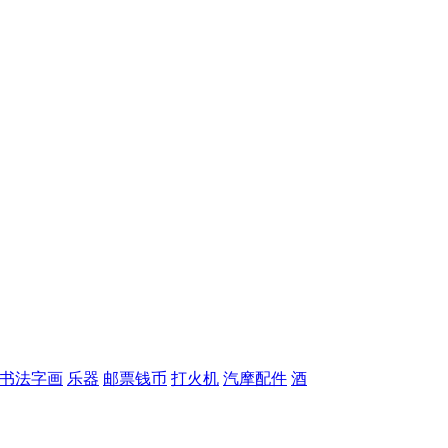
书法字画
乐器
邮票钱币
打火机
汽摩配件
酒