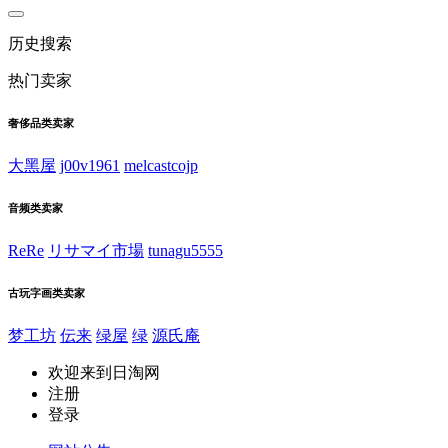
历史搜索
热门卖家
奢侈品类卖家
大黑屋
j00v1961
melcastcojp
音频类卖家
ReRe
リサマイ市場
tunagu5555
古玩字画类卖家
梦工坊
伝来
绿屋
绿
源氏庵
欢迎来到日淘网
注册
登录