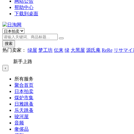
网站公告
帮助中心
下载到桌面
搜索
热门卖家：
绿屋
梦工坊
伝来
绿
大黑屋
源氏庵
ReRe
リサマイ
新手上路
‹
所有服务
聚合首页
日本拍卖
煤炉市集
日雅跳蚤
乐天跳蚤
骏河屋
音频
奢侈品