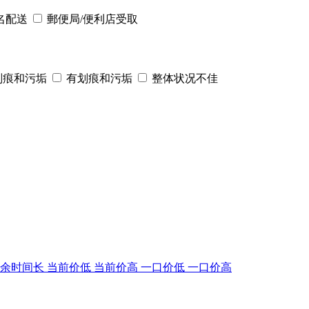
名配送
郵便局/便利店受取
划痕和污垢
有划痕和污垢
整体状况不佳
剩余时间长
当前价低
当前价高
一口价低
一口价高