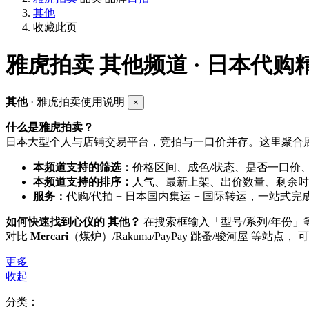
其他
收藏此页
雅虎拍卖
其他频道 · 日本代购
其他
· 雅虎拍卖使用说明
×
什么是雅虎拍卖？
日本大型个人与店铺交易平台，竞拍与一口价并存。这里聚合展
本频道支持的筛选：
价格区间、成色/状态、是否一口价
本频道支持的排序：
人气、最新上架、出价数量、剩余时
服务：
代购/代拍 + 日本国内集运 + 国际转运，一站式完
如何快速找到心仪的 其他？
在搜索框输入「型号/系列/年份
对比
Mercari
（煤炉）/Rakuma/PayPay 跳蚤/骏河屋 等站点，
更多
收起
分类：