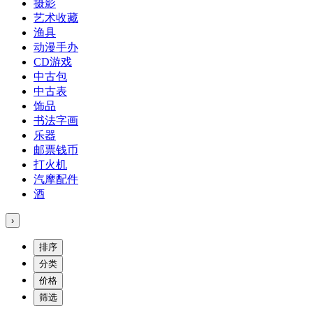
摄影
艺术收藏
渔具
动漫手办
CD游戏
中古包
中古表
饰品
书法字画
乐器
邮票钱币
打火机
汽摩配件
酒
›
排序
分类
价格
筛选