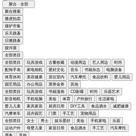
聚合 · 全部
聚合搜索
雅虎拍卖
煤炉市集
乐天跳蚤
日雅跳蚤
骏河屋
全部类目
全部类目
玩具游戏
古董收藏
动漫周边
艺人周边
时尚
配饰手表
家电相机
爱好文化
音乐
书籍杂志
电脑设备
体育休闲
美容健康
居住室内
汽车摩托
食品饮料
婴儿用品
园艺用品
办公用品
票券金券
其他
全部类目
玩具游戏
书籍漫画
CD影碟
时尚
乐器艺术
影音相机
手机电脑
美妆
体育
户外旅行
生活家电
婴儿儿童
家具家居
厨房日用
DIY工具
食品酒水
减肥健康
汽摩单车
花卉园艺
门票
手工艺
宠物用品
全部类目
女士
男士
娱乐爱好
美妆
手机家电
乐器
运动户外
母婴儿童
家居日用
食品酒水
手工艺
汽车摩托
票务
其他