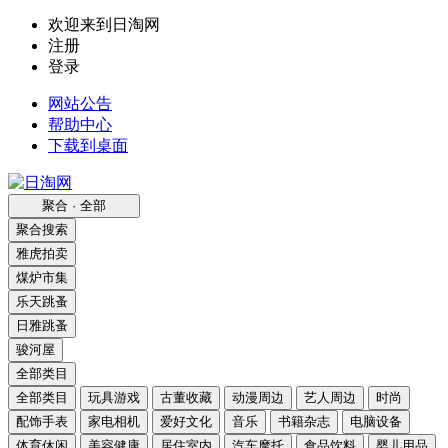
欢迎来到日淘网
注册
登录
网站公告
帮助中心
下载到桌面
聚合 · 全部
聚合搜索
雅虎拍卖
煤炉市集
乐天跳蚤
日雅跳蚤
骏河屋
全部类目
全部类目
玩具游戏
古董收藏
动漫周边
艺人周边
时尚
配饰手表
家电相机
爱好文化
音乐
书籍杂志
电脑设备
体育休闲
美容健康
居住室内
汽车摩托
食品饮料
婴儿用品