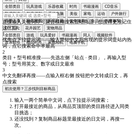
全部类目
玩具游戏
乐器收藏
时尚
书籍漫画
CD音乐
DVD影像
影音摄影
手机电脑
美妆
家电
运动
户外旅行
母婴儿童
家具家居
厨房日用
饮食健康
食品
汽摩单车
直接输入关键词即可聚合模糊搜索五站商品，想搜得更准记住
这三招：
DIY工具
花卉园艺
宠物用品
1
全部类目
游戏
玩具爱好
书籍漫画
同人
视频软件
优先点下拉提示词
——输入简短中文后出现的提示词是站内热
音乐软件
商品时尚
家电相机
电脑手机
词，点它搜索命中率最高
2
类目 + 型号精准搜
——先选左侧「站点 · 类目」，再输入型
号；型号用
英文、数字或日文
最准
3
中文先翻译再搜
——点输入框右侧
按钮把中文转成
日文
，再
点搜索
初次使用？三步找到目标商品
输入一两个简单中文词，点
下拉提示词
搜索；
打开最接近的商品，从商品页顶部的
类目路径
进入同类
目挑选；
还没找到？复制商品标题里最接近的
日文词
，再搜一
次。