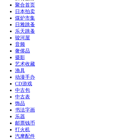
聚合首页
日本拍卖
煤炉市集
日雅跳蚤
乐天跳蚤
骏河屋
音频
奢侈品
摄影
艺术收藏
渔具
动漫手办
CD游戏
中古包
中古表
饰品
书法字画
乐器
邮票钱币
打火机
汽摩配件