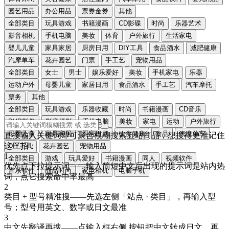
园艺用品
办公用品
票券金券
其他
全部类目
玩具游戏
书籍漫画
CD影碟
时尚
乐器艺术
影音相机
手机电脑
美妆
体育
户外旅行
生活家电
婴儿儿童
家具家居
厨房日用
DIY工具
食品酒水
减肥健康
汽摩单车
花卉园艺
门票
手工艺
宠物用品
全部类目
女士
男士
娱乐爱好
美妆
手机家电
乐器
运动户外
母婴儿童
家居日用
食品酒水
手工艺
汽车摩托
票务
其他
全部类目
玩具游戏
乐器收藏
时尚
书籍漫画
CD音乐
DVD影像
影音摄影
手机电脑
美妆
家电
运动
户外旅行
母婴儿童
家具家居
厨房日用
饮食健康
食品
汽摩单车
直接输入关键词即可聚合模糊搜索五站商品，想搜得更准记住
这三招：
DIY工具
花卉园艺
宠物用品
1
全部类目
游戏
玩具爱好
书籍漫画
同人
视频软件
优先点下拉提示词
——输入简短中文后出现的提示词是站内热
音乐软件
商品时尚
家电相机
电脑手机
词，点它搜索命中率最高
2
类目 + 型号精准搜
——先选左侧「站点 · 类目」，再输入型
号；型号用
英文、数字或日文
最准
3
中文先翻译再搜
——点输入框右侧
按钮把中文转成
日文
，再