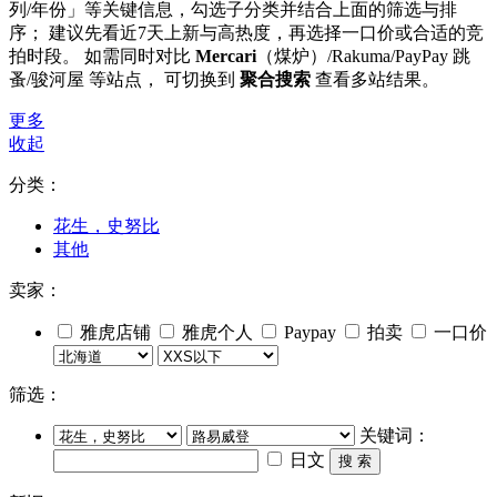
列/年份」等关键信息，勾选子分类并结合上面的筛选与排
序； 建议先看近7天上新与高热度，再选择一口价或合适的竞
拍时段。 如需同时对比
Mercari
（煤炉）/Rakuma/PayPay 跳
蚤/骏河屋 等站点， 可切换到
聚合搜索
查看多站结果。
更多
收起
分类：
花生，史努比
其他
卖家：
雅虎店铺
雅虎个人
Paypay
拍卖
一口价
筛选：
关键词：
日文
搜 索