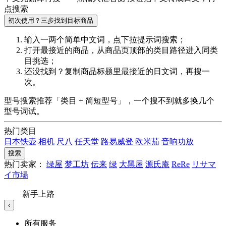
点搜索
初次使用？三步找到目标商品
输入一两个简单中文词，点
下拉提示词
搜索；
打开最接近的商品，从商品页顶部的
类目路径
进入同类
目挑选；
还没找到？复制商品标题里最接近的
日文词
，再搜一
次。
型号搜索推荐「类目 + 简短型号」，一个搜不到就多换几个
型号词试。
热门类目
日本铁壶
相机
尺八
任天堂
路易威登
欧米茄
音响功放
搜索
热门卖家：
绿屋
梦工坊
伝来
绿
大黑屋
源氏庵
ReRe
リサマ
イ市場
新手上路
‹
所有服务