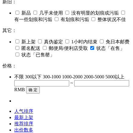
新旧：
新品
几乎未使用
没有明显的划痕或污垢
有一些划痕和污垢
有划痕和污垢
整体状况不佳
其它：
新上架
真伪鉴定
1小时内结束
免日本邮费
匿名配送
郵便局/便利店受取
状态「在售」
状态「已售罄」
价格：
不限
300以下
300-1000
1000-2000
2000-5000
5000以上
~
RMB
确 定
人气排序
最新上架
推荐排序
出价数多