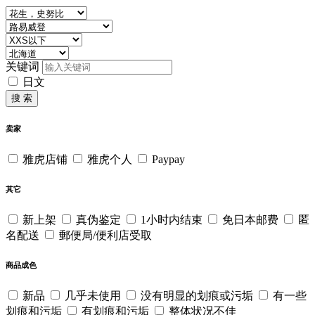
关键词
日文
搜 索
卖家
雅虎店铺
雅虎个人
Paypay
其它
新上架
真伪鉴定
1小时内结束
免日本邮费
匿
名配送
郵便局/便利店受取
商品成色
新品
几乎未使用
没有明显的划痕或污垢
有一些
划痕和污垢
有划痕和污垢
整体状况不佳