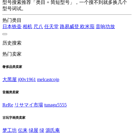
型号搜索推荐「类目 + 简短型号」，一个搜不到就多换几个
型号词试。
热门类目
日本铁壶
相机
尺八
任天堂
路易威登
欧米茄
音响功放
历史搜索
热门卖家
奢侈品类卖家
大黑屋
j00v1961
melcastcojp
音频类卖家
ReRe
リサマイ市場
tunagu5555
古玩字画类卖家
梦工坊
伝来
绿屋
绿
源氏庵