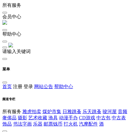
所有服务
会员中心
帮助中心
请输入关键词
菜单
首页
注册
登录
网站公告
帮助中心
频道专栏
所有服务
雅虎拍卖
煤炉市集
日雅跳蚤
乐天跳蚤
骏河屋
音频
奢侈品
摄影
艺术收藏
渔具
动漫手办
CD游戏
中古包
中古表
饰品
书法字画
乐器
邮票钱币
打火机
汽摩配件
酒