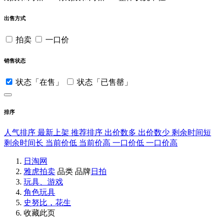
出售方式
拍卖
一口价
销售状态
状态「在售」
状态「已售罄」
排序
人气排序
最新上架
推荐排序
出价数多
出价数少
剩余时间短
剩余时间长
当前价低
当前价高
一口价低
一口价高
日淘网
雅虎拍卖
品类
品牌
日拍
玩具、游戏
角色玩具
史努比，花生
收藏此页