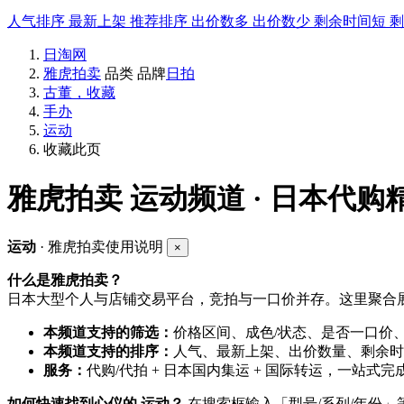
人气排序
最新上架
推荐排序
出价数多
出价数少
剩余时间短
日淘网
雅虎拍卖
品类
品牌
日拍
古董，收藏
手办
运动
收藏此页
雅虎拍卖
运动频道 · 日本代购
运动
· 雅虎拍卖使用说明
×
什么是雅虎拍卖？
日本大型个人与店铺交易平台，竞拍与一口价并存。这里聚合展
本频道支持的筛选：
价格区间、成色/状态、是否一口价
本频道支持的排序：
人气、最新上架、出价数量、剩余时
服务：
代购/代拍 + 日本国内集运 + 国际转运，一站式完
如何快速找到心仪的 运动？
在搜索框输入「型号/系列/年份