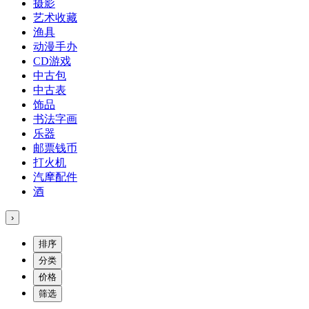
摄影
艺术收藏
渔具
动漫手办
CD游戏
中古包
中古表
饰品
书法字画
乐器
邮票钱币
打火机
汽摩配件
酒
›
排序
分类
价格
筛选