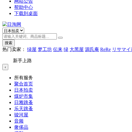
网站公告
帮助中心
下载到桌面
搜索
热门卖家：
绿屋
梦工坊
伝来
绿
大黑屋
源氏庵
ReRe
リサマイ
新手上路
‹
所有服务
聚合首页
日本拍卖
煤炉市集
日雅跳蚤
乐天跳蚤
骏河屋
音频
奢侈品