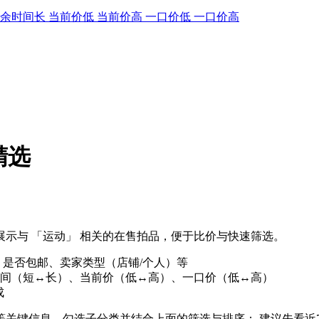
剩余时间长
当前价低
当前价高
一口价低
一口价高
精选
示与 「运动」 相关的在售拍品，便于比价与快速筛选。
、是否包邮、卖家类型（店铺/个人）等
间（短↔长）、当前价（低↔高）、一口价（低↔高）
成
」等关键信息，勾选子分类并结合上面的筛选与排序； 建议先看近