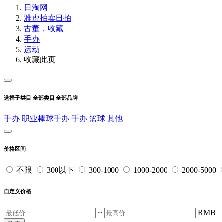
日淘网
雅虎拍卖
日拍
古董，收藏
手办
运动
收藏此页
选择子类目
全部类目
全部品牌
手办
职业棒球手办
手办
篮球
其他
价格区间
不限
300以下
300-1000
1000-2000
2000-5000
自定义价格
~
RMB