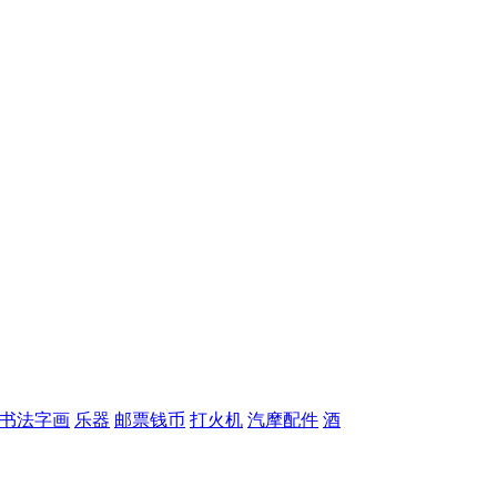
书法字画
乐器
邮票钱币
打火机
汽摩配件
酒