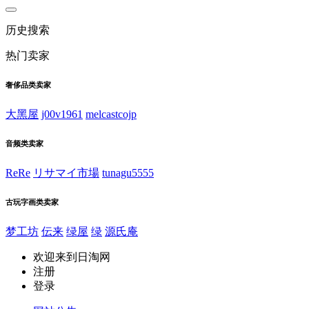
历史搜索
热门卖家
奢侈品类卖家
大黑屋
j00v1961
melcastcojp
音频类卖家
ReRe
リサマイ市場
tunagu5555
古玩字画类卖家
梦工坊
伝来
绿屋
绿
源氏庵
欢迎来到日淘网
注册
登录