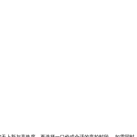
7天上新与高热度，再选择一口价或合适的竞拍时段。 如需同时