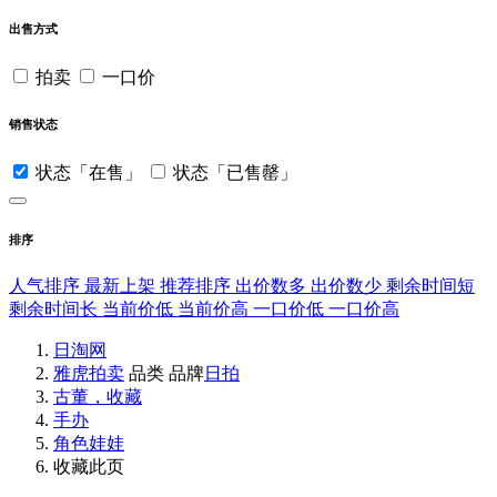
出售方式
拍卖
一口价
销售状态
状态「在售」
状态「已售罄」
排序
人气排序
最新上架
推荐排序
出价数多
出价数少
剩余时间短
剩余时间长
当前价低
当前价高
一口价低
一口价高
日淘网
雅虎拍卖
品类
品牌
日拍
古董，收藏
手办
角色娃娃
收藏此页