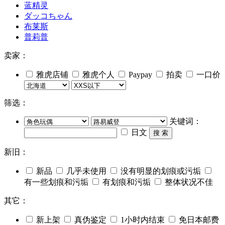
蓝精灵
ダッコちゃん
布莱斯
普莉普
卖家：
雅虎店铺
雅虎个人
Paypay
拍卖
一口价
筛选：
关键词：
日文
搜 索
新旧：
新品
几乎未使用
没有明显的划痕或污垢
有一些划痕和污垢
有划痕和污垢
整体状况不佳
其它：
新上架
真伪鉴定
1小时内结束
免日本邮费