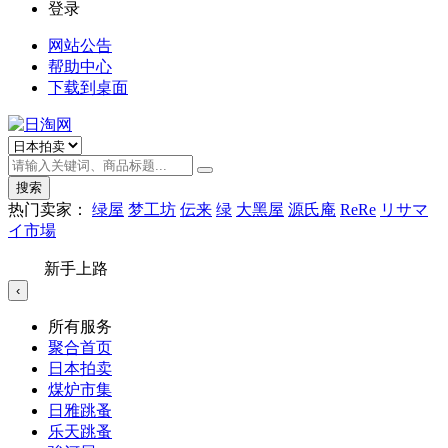
登录
网站公告
帮助中心
下载到桌面
搜索
热门卖家：
绿屋
梦工坊
伝来
绿
大黑屋
源氏庵
ReRe
リサマ
イ市場
新手上路
‹
所有服务
聚合首页
日本拍卖
煤炉市集
日雅跳蚤
乐天跳蚤