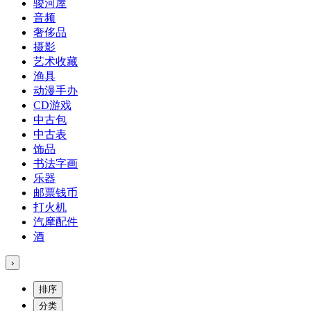
骏河屋
音频
奢侈品
摄影
艺术收藏
渔具
动漫手办
CD游戏
中古包
中古表
饰品
书法字画
乐器
邮票钱币
打火机
汽摩配件
酒
›
排序
分类