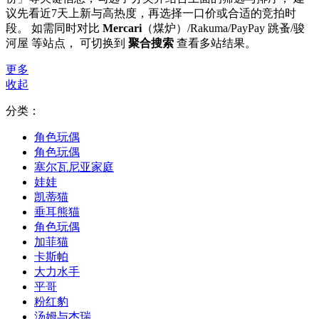
议先看近7天上新与高热度，再选择一口价或合适的竞拍时
段。 如需同时对比
Mercari
（煤炉）/Rakuma/PayPay 跳蚤/骏
河屋 等站点， 可切换到
聚合搜索
查看多站结果。
更多
收起
分类：
角色玩偶
角色玩偶
塞尔瓦尼亚家庭
娃娃
凯蒂猫
垂耳熊猫
角色玩偶
加菲猫
卡斯帕
大力水手
平哥
粉红豹
汤姆与杰瑞