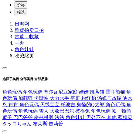
价格
筛选
日淘网
雅虎拍卖
日拍
古董，收藏
手办
角色娃娃
收藏此页
选择子类目
全部类目
全部品牌
角色玩偶
角色玩偶
塞尔瓦尼亚家庭
娃娃
凯蒂猫
垂耳熊猫
角
色玩偶
加菲猫
卡斯帕
大力水手
平哥
粉红豹
汤姆与杰瑞
啄木
鸟
肯肯
角色玩偶
天线宝宝
托波吉
鬼怪的Q太郎
角色玩偶
角
色玩偶
角色玩偶
雪人
大象巴巴尔
彼得兔
角色玩偶
帕丁顿熊
猴子
巴巴爸爸
格林拼图
法法
角色娃娃
无处不在
其他
蓝精灵
ダッコちゃん
布莱斯
普莉普