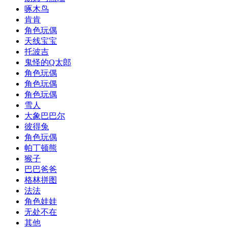
啄木鸟
肯肯
角色玩偶
天线宝宝
托波吉
鬼怪的Q太郎
角色玩偶
角色玩偶
角色玩偶
雪人
大象巴巴尔
彼得兔
角色玩偶
帕丁顿熊
猴子
巴巴爸爸
格林拼图
法法
角色娃娃
无处不在
其他