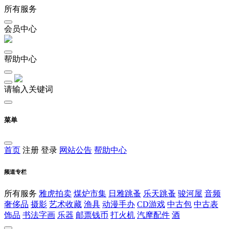
所有服务
会员中心
帮助中心
请输入关键词
菜单
首页
注册
登录
网站公告
帮助中心
频道专栏
所有服务
雅虎拍卖
煤炉市集
日雅跳蚤
乐天跳蚤
骏河屋
音频
奢侈品
摄影
艺术收藏
渔具
动漫手办
CD游戏
中古包
中古表
饰品
书法字画
乐器
邮票钱币
打火机
汽摩配件
酒