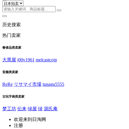
历史搜索
热门卖家
奢侈品类卖家
大黑屋
j00v1961
melcastcojp
音频类卖家
ReRe
リサマイ市場
tunagu5555
古玩字画类卖家
梦工坊
伝来
绿屋
绿
源氏庵
欢迎来到日淘网
注册