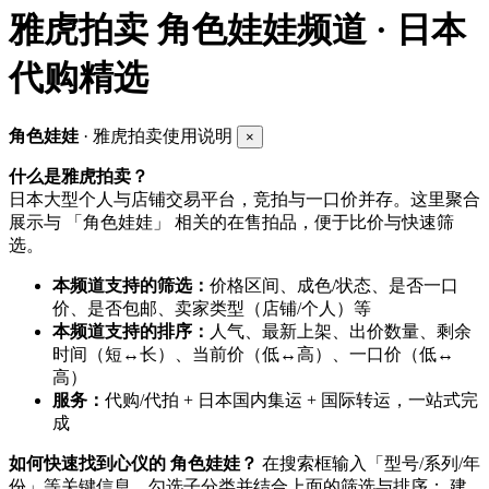
雅虎拍卖
角色娃娃频道 · 日本
代购精选
角色娃娃
· 雅虎拍卖使用说明
×
什么是雅虎拍卖？
日本大型个人与店铺交易平台，竞拍与一口价并存。这里聚合
展示与 「角色娃娃」 相关的在售拍品，便于比价与快速筛
选。
本频道支持的筛选：
价格区间、成色/状态、是否一口
价、是否包邮、卖家类型（店铺/个人）等
本频道支持的排序：
人气、最新上架、出价数量、剩余
时间（短↔长）、当前价（低↔高）、一口价（低↔
高）
服务：
代购/代拍 + 日本国内集运 + 国际转运，一站式完
成
如何快速找到心仪的 角色娃娃？
在搜索框输入「型号/系列/年
份」等关键信息，勾选子分类并结合上面的筛选与排序； 建