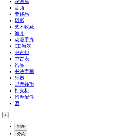
骏河屋
音频
奢侈品
摄影
艺术收藏
渔具
动漫手办
CD游戏
中古包
中古表
饰品
书法字画
乐器
邮票钱币
打火机
汽摩配件
酒
›
排序
分类