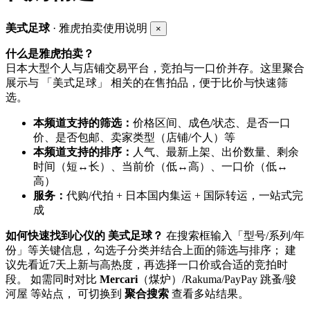
美式足球
· 雅虎拍卖使用说明
×
什么是雅虎拍卖？
日本大型个人与店铺交易平台，竞拍与一口价并存。这里聚合
展示与 「美式足球」 相关的在售拍品，便于比价与快速筛
选。
本频道支持的筛选：
价格区间、成色/状态、是否一口
价、是否包邮、卖家类型（店铺/个人）等
本频道支持的排序：
人气、最新上架、出价数量、剩余
时间（短↔长）、当前价（低↔高）、一口价（低↔
高）
服务：
代购/代拍 + 日本国内集运 + 国际转运，一站式完
成
如何快速找到心仪的 美式足球？
在搜索框输入「型号/系列/年
份」等关键信息，勾选子分类并结合上面的筛选与排序； 建
议先看近7天上新与高热度，再选择一口价或合适的竞拍时
段。 如需同时对比
Mercari
（煤炉）/Rakuma/PayPay 跳蚤/骏
河屋 等站点， 可切换到
聚合搜索
查看多站结果。