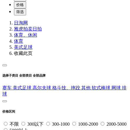
价格
筛选
日淘网
雅虎拍卖
日拍
体育、休闲
体育
美式足球
收藏此页
选择子类目
全部类目
全部品牌
赛车
美式足球
高尔夫球
格斗技、摔跤
其他
软式棒球
网球
排
球
价格区间
不限
300以下
300-1000
1000-2000
2000-5000