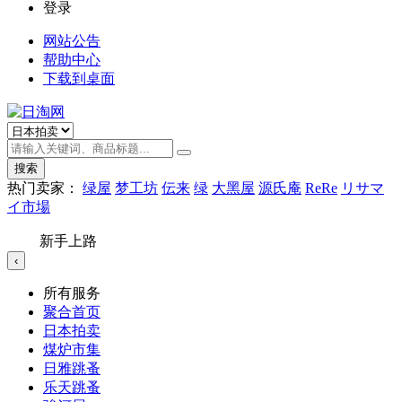
登录
网站公告
帮助中心
下载到桌面
搜索
热门卖家：
绿屋
梦工坊
伝来
绿
大黑屋
源氏庵
ReRe
リサマ
イ市場
新手上路
‹
所有服务
聚合首页
日本拍卖
煤炉市集
日雅跳蚤
乐天跳蚤