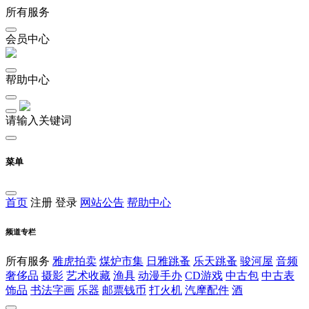
所有服务
会员中心
帮助中心
请输入关键词
菜单
首页
注册
登录
网站公告
帮助中心
频道专栏
所有服务
雅虎拍卖
煤炉市集
日雅跳蚤
乐天跳蚤
骏河屋
音频
奢侈品
摄影
艺术收藏
渔具
动漫手办
CD游戏
中古包
中古表
饰品
书法字画
乐器
邮票钱币
打火机
汽摩配件
酒