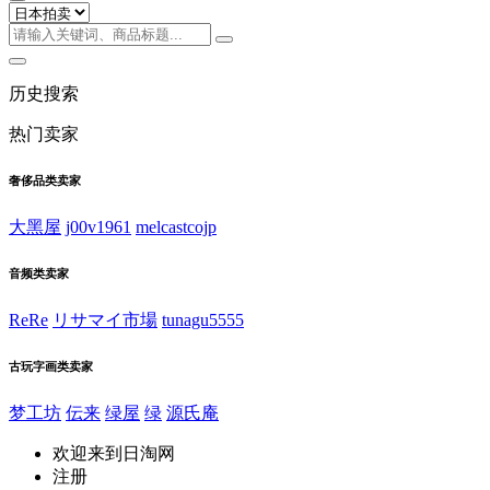
历史搜索
热门卖家
奢侈品类卖家
大黑屋
j00v1961
melcastcojp
音频类卖家
ReRe
リサマイ市場
tunagu5555
古玩字画类卖家
梦工坊
伝来
绿屋
绿
源氏庵
欢迎来到日淘网
注册