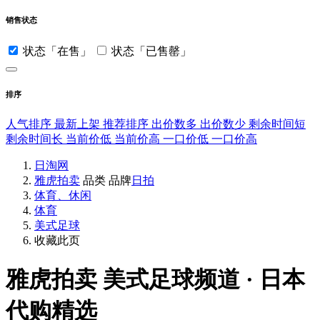
销售状态
状态「在售」
状态「已售罄」
排序
人气排序
最新上架
推荐排序
出价数多
出价数少
剩余时间短
剩余时间长
当前价低
当前价高
一口价低
一口价高
日淘网
雅虎拍卖
品类
品牌
日拍
体育、休闲
体育
美式足球
收藏此页
雅虎拍卖
美式足球频道 · 日本
代购精选