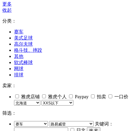
更多
收起
分类：
赛车
美式足球
高尔夫球
格斗技、摔跤
其他
软式棒球
网球
排球
卖家：
雅虎店铺
雅虎个人
Paypay
拍卖
一口价
筛选：
关键词：
日文
搜 索