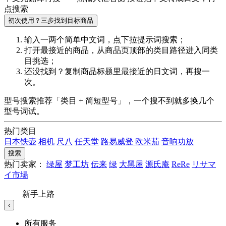
点搜索
初次使用？三步找到目标商品
输入一两个简单中文词，点
下拉提示词
搜索；
打开最接近的商品，从商品页顶部的
类目路径
进入同类
目挑选；
还没找到？复制商品标题里最接近的
日文词
，再搜一
次。
型号搜索推荐「类目 + 简短型号」，一个搜不到就多换几个
型号词试。
热门类目
日本铁壶
相机
尺八
任天堂
路易威登
欧米茄
音响功放
搜索
热门卖家：
绿屋
梦工坊
伝来
绿
大黑屋
源氏庵
ReRe
リサマ
イ市場
新手上路
‹
所有服务