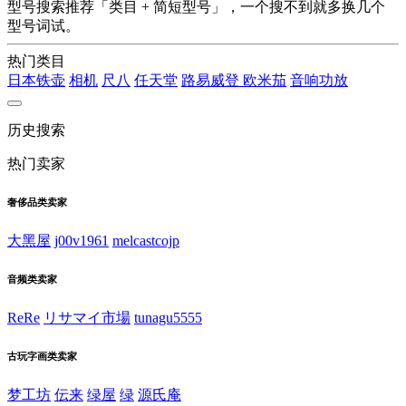
型号搜索推荐「类目 + 简短型号」，一个搜不到就多换几个
型号词试。
热门类目
日本铁壶
相机
尺八
任天堂
路易威登
欧米茄
音响功放
历史搜索
热门卖家
奢侈品类卖家
大黑屋
j00v1961
melcastcojp
音频类卖家
ReRe
リサマイ市場
tunagu5555
古玩字画类卖家
梦工坊
伝来
绿屋
绿
源氏庵