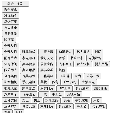
聚合 · 全部
聚合搜索
雅虎拍卖
煤炉市集
乐天跳蚤
日雅跳蚤
骏河屋
全部类目
全部类目
玩具游戏
古董收藏
动漫周边
艺人周边
时尚
配饰手表
家电相机
爱好文化
音乐
书籍杂志
电脑设备
体育休闲
美容健康
居住室内
汽车摩托
食品饮料
婴儿用品
园艺用品
办公用品
票券金券
其他
全部类目
玩具游戏
书籍漫画
CD影碟
时尚
乐器艺术
影音相机
手机电脑
美妆
体育
户外旅行
生活家电
婴儿儿童
家具家居
厨房日用
DIY工具
食品酒水
减肥健康
汽摩单车
花卉园艺
门票
手工艺
宠物用品
全部类目
女士
男士
娱乐爱好
美妆
手机家电
乐器
运动户外
母婴儿童
家居日用
食品酒水
手工艺
汽车摩托
票务
其他