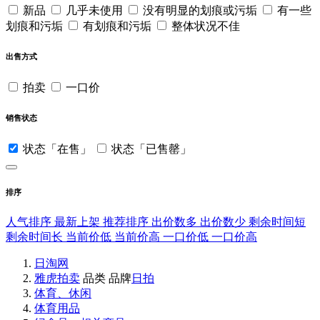
新品
几乎未使用
没有明显的划痕或污垢
有一些
划痕和污垢
有划痕和污垢
整体状况不佳
出售方式
拍卖
一口价
销售状态
状态「在售」
状态「已售罄」
排序
人气排序
最新上架
推荐排序
出价数多
出价数少
剩余时间短
剩余时间长
当前价低
当前价高
一口价低
一口价高
日淘网
雅虎拍卖
品类
品牌
日拍
体育、休闲
体育用品