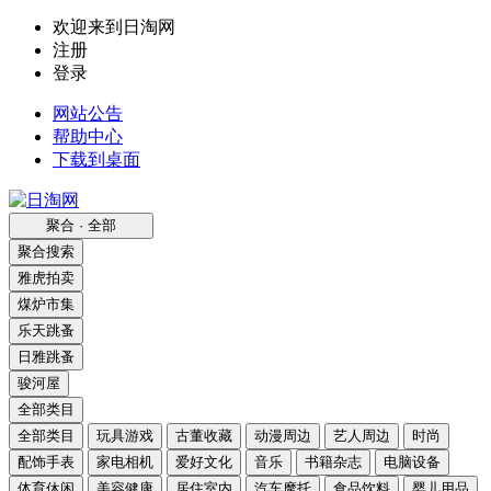
欢迎来到日淘网
注册
登录
网站公告
帮助中心
下载到桌面
聚合 · 全部
聚合搜索
雅虎拍卖
煤炉市集
乐天跳蚤
日雅跳蚤
骏河屋
全部类目
全部类目
玩具游戏
古董收藏
动漫周边
艺人周边
时尚
配饰手表
家电相机
爱好文化
音乐
书籍杂志
电脑设备
体育休闲
美容健康
居住室内
汽车摩托
食品饮料
婴儿用品