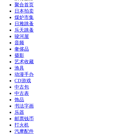
聚合首页
日本拍卖
煤炉市集
日雅跳蚤
乐天跳蚤
骏河屋
音频
奢侈品
摄影
艺术收藏
渔具
动漫手办
CD游戏
中古包
中古表
饰品
书法字画
乐器
邮票钱币
打火机
汽摩配件