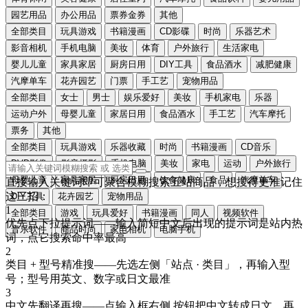
园艺用品
办公用品
票券金券
其他
全部类目
玩具游戏
书籍漫画
CD影碟
时尚
乐器艺术
影音相机
手机电脑
美妆
体育
户外旅行
生活家电
婴儿儿童
家具家居
厨房日用
DIY工具
食品酒水
减肥健康
汽摩单车
花卉园艺
门票
手工艺
宠物用品
全部类目
女士
男士
娱乐爱好
美妆
手机家电
乐器
运动户外
母婴儿童
家居日用
食品酒水
手工艺
汽车摩托
票务
其他
全部类目
玩具游戏
乐器收藏
时尚
书籍漫画
CD音乐
DVD影像
影音摄影
手机电脑
美妆
家电
运动
户外旅行
母婴儿童
家具家居
厨房日用
饮食健康
食品
汽摩单车
直接输入关键词即可聚合模糊搜索五站商品，想搜得更准记住
这三招：
DIY工具
花卉园艺
宠物用品
1
全部类目
游戏
玩具爱好
书籍漫画
同人
视频软件
优先点下拉提示词
——输入简短中文后出现的提示词是站内热
音乐软件
商品时尚
家电相机
电脑手机
词，点它搜索命中率最高
2
类目 + 型号精准搜
——先选左侧「站点 · 类目」，再输入型
号；型号用
英文、数字或日文
最准
3
中文先翻译再搜
——点输入框右侧
按钮把中文转成
日文
，再