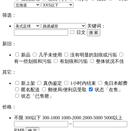
筛选：
关键词：
日文
搜 索
新旧：
新品
几乎未使用
没有明显的划痕或污垢
有一些划痕和污垢
有划痕和污垢
整体状况不佳
其它：
新上架
真伪鉴定
1小时内结束
免日本邮费
匿名配送
郵便局/便利店受取
状态「在售」
状态「已售罄」
价格：
不限
300以下
300-1000
1000-2000
2000-5000
5000以上
~
RMB
确 定