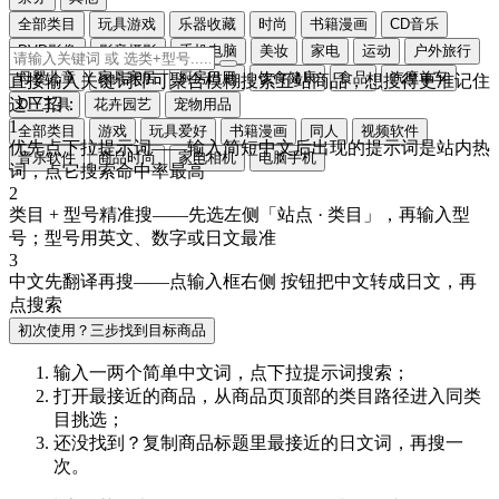
全部类目
玩具游戏
乐器收藏
时尚
书籍漫画
CD音乐
DVD影像
影音摄影
手机电脑
美妆
家电
运动
户外旅行
母婴儿童
家具家居
厨房日用
饮食健康
食品
汽摩单车
直接输入关键词即可聚合模糊搜索五站商品，想搜得更准记住
这三招：
DIY工具
花卉园艺
宠物用品
1
全部类目
游戏
玩具爱好
书籍漫画
同人
视频软件
优先点下拉提示词
——输入简短中文后出现的提示词是站内热
音乐软件
商品时尚
家电相机
电脑手机
词，点它搜索命中率最高
2
类目 + 型号精准搜
——先选左侧「站点 · 类目」，再输入型
号；型号用
英文、数字或日文
最准
3
中文先翻译再搜
——点输入框右侧
按钮把中文转成
日文
，再
点搜索
初次使用？三步找到目标商品
输入一两个简单中文词，点
下拉提示词
搜索；
打开最接近的商品，从商品页顶部的
类目路径
进入同类
目挑选；
还没找到？复制商品标题里最接近的
日文词
，再搜一
次。