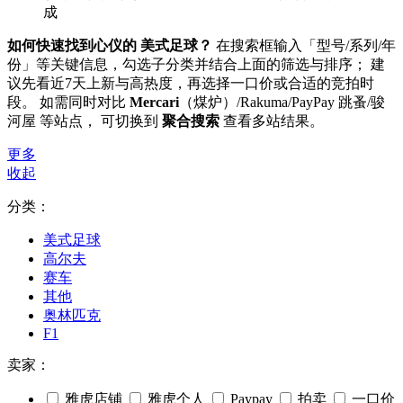
成
如何快速找到心仪的 美式足球？
在搜索框输入「型号/系列/年
份」等关键信息，勾选子分类并结合上面的筛选与排序； 建
议先看近7天上新与高热度，再选择一口价或合适的竞拍时
段。 如需同时对比
Mercari
（煤炉）/Rakuma/PayPay 跳蚤/骏
河屋 等站点， 可切换到
聚合搜索
查看多站结果。
更多
收起
分类：
美式足球
高尔夫
赛车
其他
奥林匹克
F1
卖家：
雅虎店铺
雅虎个人
Paypay
拍卖
一口价