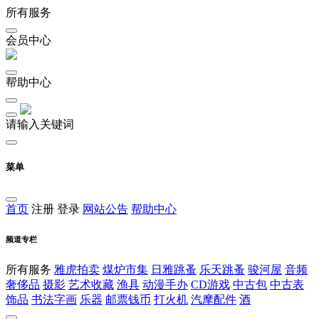
所有服务
会员中心
帮助中心
请输入关键词
菜单
首页
注册
登录
网站公告
帮助中心
频道专栏
所有服务
雅虎拍卖
煤炉市集
日雅跳蚤
乐天跳蚤
骏河屋
音频
奢侈品
摄影
艺术收藏
渔具
动漫手办
CD游戏
中古包
中古表
饰品
书法字画
乐器
邮票钱币
打火机
汽摩配件
酒