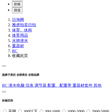
价格
筛选
日淘网
雅虎拍卖
日拍
体育、休闲
体育用品
水肺潜水
重器材
BC
收藏此页
选择子类目
全部类目
全部品牌
BC
潜水电脑
仪表
调节器
配重、配重带
重器材套件
其他
价格区间
不限
300以下
300-1000
1000-2000
2000-5000