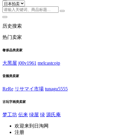
历史搜索
热门卖家
奢侈品类卖家
大黑屋
j00v1961
melcastcojp
音频类卖家
ReRe
リサマイ市場
tunagu5555
古玩字画类卖家
梦工坊
伝来
绿屋
绿
源氏庵
欢迎来到日淘网
注册