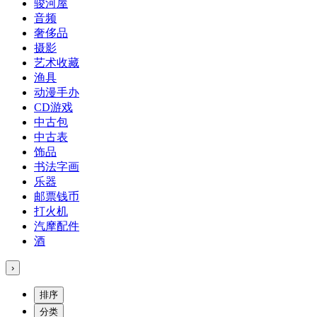
骏河屋
音频
奢侈品
摄影
艺术收藏
渔具
动漫手办
CD游戏
中古包
中古表
饰品
书法字画
乐器
邮票钱币
打火机
汽摩配件
酒
›
排序
分类