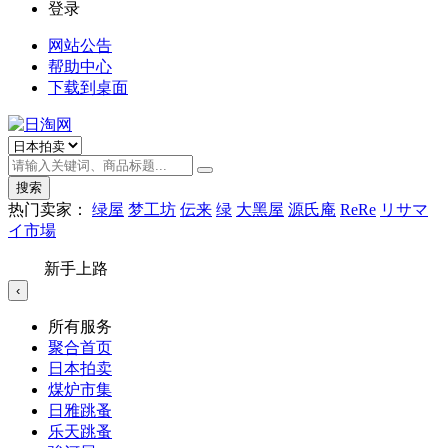
登录
网站公告
帮助中心
下载到桌面
搜索
热门卖家：
绿屋
梦工坊
伝来
绿
大黑屋
源氏庵
ReRe
リサマ
イ市場
新手上路
‹
所有服务
聚合首页
日本拍卖
煤炉市集
日雅跳蚤
乐天跳蚤