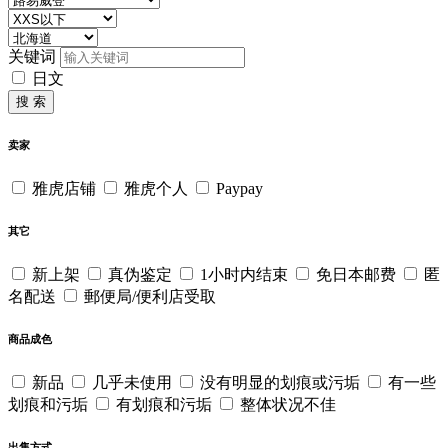
关键词
日文
搜 索
卖家
雅虎店铺
雅虎个人
Paypay
其它
新上架
真伪鉴定
1小时内结束
免日本邮费
匿
名配送
郵便局/便利店受取
商品成色
新品
几乎未使用
没有明显的划痕或污垢
有一些
划痕和污垢
有划痕和污垢
整体状况不佳
出售方式