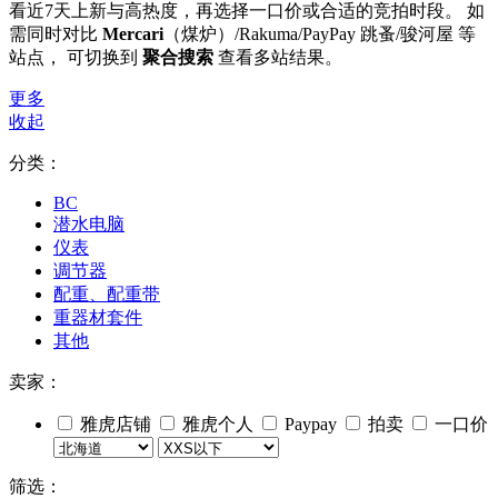
看近7天上新与高热度，再选择一口价或合适的竞拍时段。 如
需同时对比
Mercari
（煤炉）/Rakuma/PayPay 跳蚤/骏河屋 等
站点， 可切换到
聚合搜索
查看多站结果。
更多
收起
分类：
BC
潜水电脑
仪表
调节器
配重、配重带
重器材套件
其他
卖家：
雅虎店铺
雅虎个人
Paypay
拍卖
一口价
筛选：