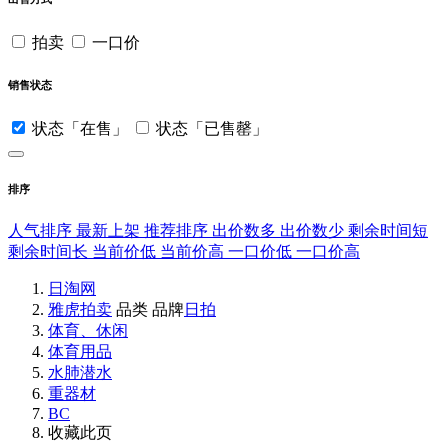
拍卖
一口价
销售状态
状态「在售」
状态「已售罄」
排序
人气排序
最新上架
推荐排序
出价数多
出价数少
剩余时间短
剩余时间长
当前价低
当前价高
一口价低
一口价高
日淘网
雅虎拍卖
品类
品牌
日拍
体育、休闲
体育用品
水肺潜水
重器材
BC
收藏此页