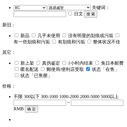
关键词：
日文
搜 索
新旧：
新品
几乎未使用
没有明显的划痕或污垢
有一些划痕和污垢
有划痕和污垢
整体状况不佳
其它：
新上架
真伪鉴定
1小时内结束
免日本邮费
匿名配送
郵便局/便利店受取
状态「在售」
状态「已售罄」
价格：
不限
300以下
300-1000
1000-2000
2000-5000
5000以上
~
RMB
确 定