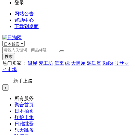
登录
网站公告
帮助中心
下载到桌面
搜索
热门卖家：
绿屋
梦工坊
伝来
绿
大黑屋
源氏庵
ReRe
リサマ
イ市場
新手上路
‹
所有服务
聚合首页
日本拍卖
煤炉市集
日雅跳蚤
乐天跳蚤