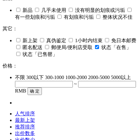
新品
几乎未使用
没有明显的划痕或污垢
有一些划痕和污垢
有划痕和污垢
整体状况不佳
其它：
新上架
真伪鉴定
1小时内结束
免日本邮费
匿名配送
郵便局/便利店受取
状态「在售」
状态「已售罄」
价格：
不限
300以下
300-1000
1000-2000
2000-5000
5000以上
~
RMB
确 定
人气排序
最新上架
推荐排序
出价数多
出价数少