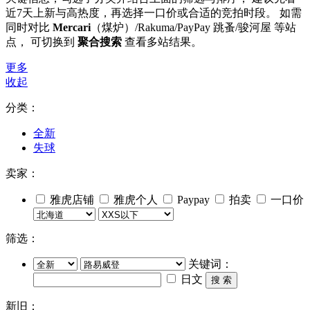
近7天上新与高热度，再选择一口价或合适的竞拍时段。 如需
同时对比
Mercari
（煤炉）/Rakuma/PayPay 跳蚤/骏河屋 等站
点， 可切换到
聚合搜索
查看多站结果。
更多
收起
分类：
全新
失球
卖家：
雅虎店铺
雅虎个人
Paypay
拍卖
一口价
筛选：
关键词：
日文
搜 索
新旧：