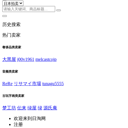
历史搜索
热门卖家
奢侈品类卖家
大黑屋
j00v1961
melcastcojp
音频类卖家
ReRe
リサマイ市場
tunagu5555
古玩字画类卖家
梦工坊
伝来
绿屋
绿
源氏庵
欢迎来到日淘网
注册