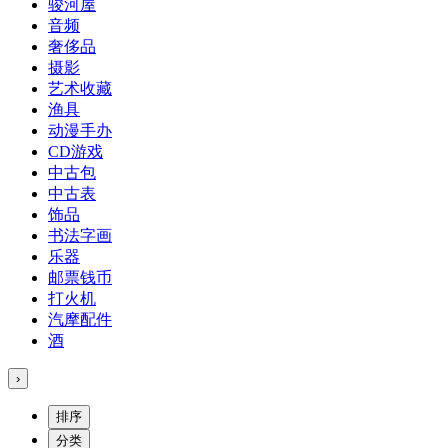
骏河屋
音频
奢侈品
摄影
艺术收藏
渔具
动漫手办
CD游戏
中古包
中古表
饰品
书法字画
乐器
邮票钱币
打火机
汽摩配件
酒
›
排序
分类