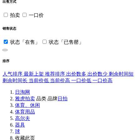
出售方式
拍卖
一口价
销售状态
状态「在售」
状态「已售罄」
排序
人气排序
最新上架
推荐排序
出价数多
出价数少
剩余时间短
剩余时间长
当前价低
当前价高
一口价低
一口价高
日淘网
雅虎拍卖
品类
品牌
日拍
体育、休闲
体育用品
高尔夫
器具
球
收藏此页