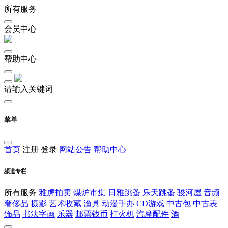
所有服务
会员中心
帮助中心
请输入关键词
菜单
首页
注册
登录
网站公告
帮助中心
频道专栏
所有服务
雅虎拍卖
煤炉市集
日雅跳蚤
乐天跳蚤
骏河屋
音频
奢侈品
摄影
艺术收藏
渔具
动漫手办
CD游戏
中古包
中古表
饰品
书法字画
乐器
邮票钱币
打火机
汽摩配件
酒