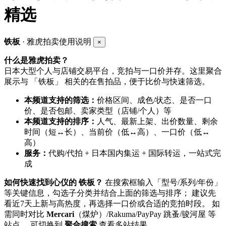
精选
铁板
· 雅虎拍卖使用说明
×
什么是雅虎拍卖？
日本大型个人与店铺交易平台，竞拍与一口价并存。这里聚合
展示与 「铁板」 相关的在售拍品，便于比价与快速筛选。
本频道支持的筛选：
价格区间、成色/状态、是否一口
价、是否包邮、卖家类型（店铺/个人）等
本频道支持的排序：
人气、最新上架、出价数量、剩余
时间（短↔长）、当前价（低↔高）、一口价（低↔
高）
服务：
代购/代拍 + 日本国内集运 + 国际转运，一站式完
成
如何快速找到心仪的 铁板？
在搜索框输入「型号/系列/年份」
等关键信息，勾选子分类并结合上面的筛选与排序； 建议先
看近7天上新与高热度，再选择一口价或合适的竞拍时段。 如
需同时对比
Mercari
（煤炉）/Rakuma/PayPay 跳蚤/骏河屋 等
站点， 可切换到
聚合搜索
查看多站结果。