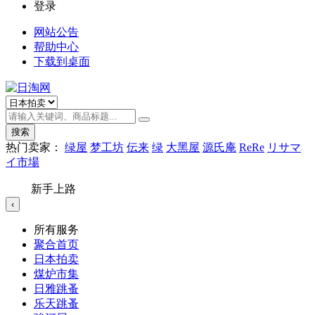
登录
网站公告
帮助中心
下载到桌面
搜索
热门卖家：
绿屋
梦工坊
伝来
绿
大黑屋
源氏庵
ReRe
リサマ
イ市場
新手上路
‹
所有服务
聚合首页
日本拍卖
煤炉市集
日雅跳蚤
乐天跳蚤