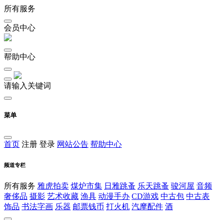
所有服务
会员中心
帮助中心
请输入关键词
菜单
首页
注册
登录
网站公告
帮助中心
频道专栏
所有服务
雅虎拍卖
煤炉市集
日雅跳蚤
乐天跳蚤
骏河屋
音频
奢侈品
摄影
艺术收藏
渔具
动漫手办
CD游戏
中古包
中古表
饰品
书法字画
乐器
邮票钱币
打火机
汽摩配件
酒