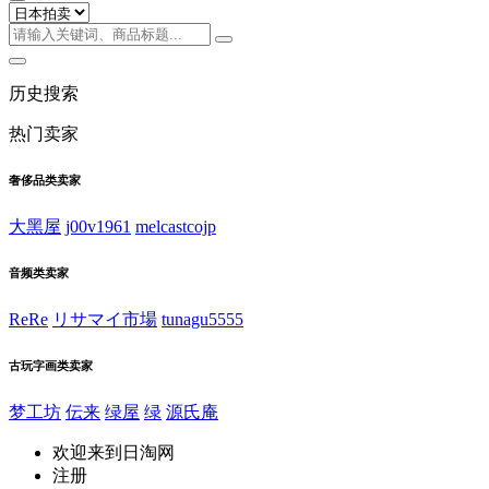
历史搜索
热门卖家
奢侈品类卖家
大黑屋
j00v1961
melcastcojp
音频类卖家
ReRe
リサマイ市場
tunagu5555
古玩字画类卖家
梦工坊
伝来
绿屋
绿
源氏庵
欢迎来到日淘网
注册