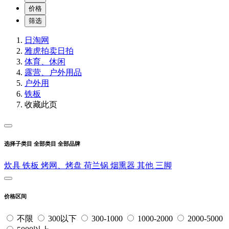
价格
筛选
日淘网
雅虎拍卖
日拍
体育、休闲
露营、户外用品
户外用
铁板
收藏此页
选择子类目
全部类目
全部品牌
炊具
铁板
烤网、烤盘
荷兰锅
烟熏器
其他
三脚
价格区间
不限
300以下
300-1000
1000-2000
2000-5000