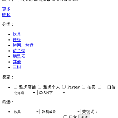
更多
收起
分类：
炊具
铁板
烤网、烤盘
荷兰锅
烟熏器
其他
三脚
卖家：
雅虎店铺
雅虎个人
Paypay
拍卖
一口价
筛选：
关键词：
日文
搜 索