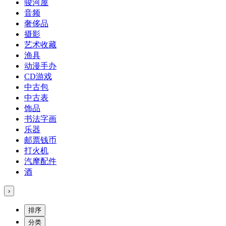
骏河屋
音频
奢侈品
摄影
艺术收藏
渔具
动漫手办
CD游戏
中古包
中古表
饰品
书法字画
乐器
邮票钱币
打火机
汽摩配件
酒
›
排序
分类