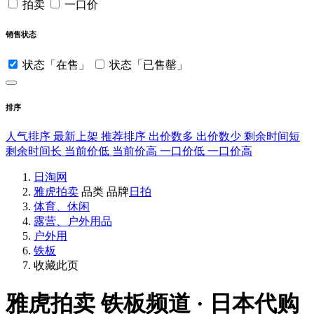
拍卖
一口价
销售状态
状态「在售」
状态「已售罄」
排序
人气排序
最新上架
推荐排序
出价数多
出价数少
剩余时间短
剩余时间长
当前价低
当前价高
一口价低
一口价高
日淘网
雅虎拍卖
品类
品牌
日拍
体育、休闲
露营、户外用品
户外用
铁板
收藏此页
雅虎拍卖
铁板频道 · 日本代购